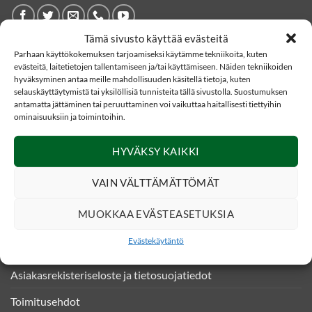
Tämä sivusto käyttää evästeitä
Parhaan käyttökokemuksen tarjoamiseksi käytämme tekniikoita, kuten
YHTEYSTIEDOT
evästeitä, laitetietojen tallentamiseen ja/tai käyttämiseen. Näiden tekniikoiden
hyväksyminen antaa meille mahdollisuuden käsitellä tietoja, kuten
selauskäyttäytymistä tai yksilöllisiä tunnisteita tällä sivustolla. Suostumuksen
Eränetti verkkokauppa
antamatta jättäminen tai peruuttaminen voi vaikuttaa haitallisesti tiettyihin
Kankaistentie 4
ominaisuuksiin ja toimintoihin.
51200 Kangasniemi
HYVÄKSY KAIKKI
020 331490 (0,0835€/puh)
VAIN VÄLTTÄMÄTTÖMÄT
asiakaspalvelu@eranetti.fi
MUOKKAA EVÄSTEASETUKSIA
INFO
Evästekäytäntö
Asiakasrekisteriseloste ja tietosuojatiedot
Toimitusehdot