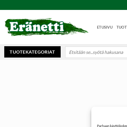
Skip
to
content
ETUSIVU
TUOT
Etsi:
TUOTEKATEGORIAT
Parhaan käyttökokemu