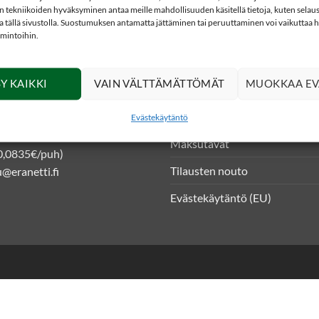
 tekniikoiden hyväksyminen antaa meille mahdollisuuden käsitellä tietoja, kuten selaus
ita tällä sivustolla. Suostumuksen antamatta jättäminen tai peruuttaminen voi vaikuttaa hai
imintoihin.
DOT
INFO
Y KAIKKI
VAIN VÄLTTÄMÄTTÖMÄT
MUOKKAA EV
kkokauppa
Asiakasrekisteriseloste ja tiet
 4
Toimitusehdot
Evästekäytäntö
niemi
Maksutavat
0,0835€/puh)
Tilausten nouto
@eranetti.fi
Evästekäytäntö (EU)