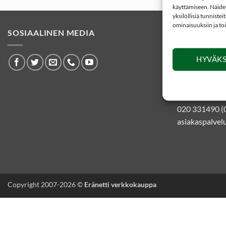
käyttämiseen. Näiden
yksilöllisiä tunniste
ominaisuuksiin ja to
SOSIAALINEN MEDIA
YHTEYSTIE
HYVÄKS
Eränetti ver
Kankaistentie
51200 Kangas
020 331490 (
asiakaspalvelu
Copyright 2007-2026 ©
Eränetti verkkokauppa