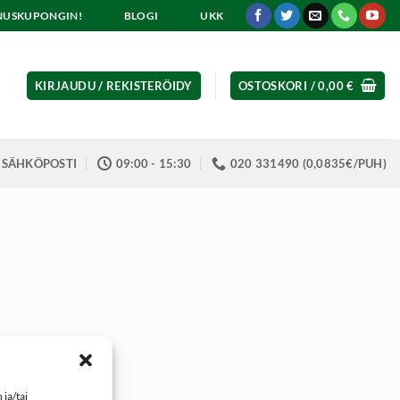
ENNUSKUPONGIN!
BLOGI
UKK
KIRJAUDU / REKISTERÖIDY
OSTOSKORI /
0,00
€
SÄHKÖPOSTI
09:00 - 15:30
020 331490 (0,0835€/PUH)
ja/tai