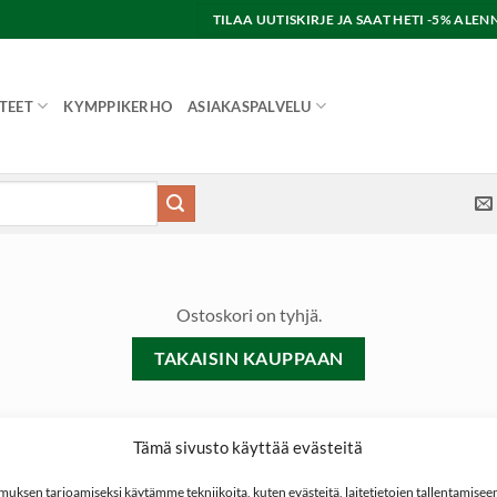
TILAA UUTISKIRJE JA SAAT HETI -5% AL
TEET
KYMPPIKERHO
ASIAKASPALVELU
Ostoskori on tyhjä.
TAKAISIN KAUPPAAN
Tämä sivusto käyttää evästeitä
ksen tarjoamiseksi käytämme tekniikoita, kuten evästeitä, laitetietojen tallentamiseen 