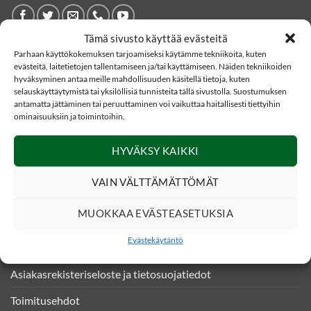
Tämä sivusto käyttää evästeitä
Parhaan käyttökokemuksen tarjoamiseksi käytämme tekniikoita, kuten
YHTEYSTIEDOT
evästeitä, laitetietojen tallentamiseen ja/tai käyttämiseen. Näiden tekniikoiden
hyväksyminen antaa meille mahdollisuuden käsitellä tietoja, kuten
selauskäyttäytymistä tai yksilöllisiä tunnisteita tällä sivustolla. Suostumuksen
Eränetti verkkokauppa
antamatta jättäminen tai peruuttaminen voi vaikuttaa haitallisesti tiettyihin
Kankaistentie 4
ominaisuuksiin ja toimintoihin.
51200 Kangasniemi
HYVÄKSY KAIKKI
020 331490 (0,0835€/puh)
VAIN VÄLTTÄMÄTTÖMÄT
asiakaspalvelu@eranetti.fi
MUOKKAA EVÄSTEASETUKSIA
INFO
Evästekäytäntö
Asiakasrekisteriseloste ja tietosuojatiedot
Toimitusehdot