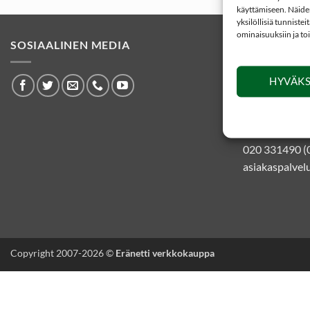
käyttämiseen. Näiden
yksilöllisiä tunniste
ominaisuuksiin ja to
SOSIAALINEN MEDIA
YHTEYSTIE
HYVÄKS
Eränetti ver
Kankaistentie
51200 Kangas
020 331490 (
asiakaspalvelu
Copyright 2007-2026 ©
Eränetti verkkokauppa