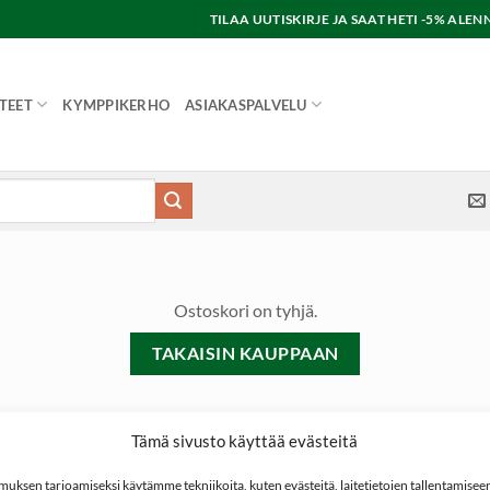
TILAA UUTISKIRJE JA SAAT HETI -5% AL
TEET
KYMPPIKERHO
ASIAKASPALVELU
Ostoskori on tyhjä.
TAKAISIN KAUPPAAN
Tämä sivusto käyttää evästeitä
ksen tarjoamiseksi käytämme tekniikoita, kuten evästeitä, laitetietojen tallentamiseen 