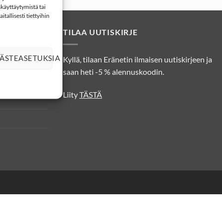
käyttäytymistä tai
tallisesti tiettyihin
TILAA UUTISKIRJE
ÄSTEASETUKSIA
Kyllä, tilaan Eränetin ilmaisen uutiskirjeen ja
osuojatiedot
saan heti -5 % alennuskoodin.
Liity
TÄSTÄ