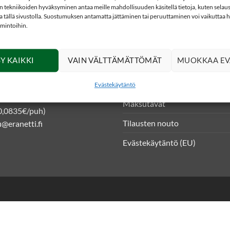
 tekniikoiden hyväksyminen antaa meille mahdollisuuden käsitellä tietoja, kuten selaus
ita tällä sivustolla. Suostumuksen antamatta jättäminen tai peruuttaminen voi vaikuttaa hai
imintoihin.
DOT
INFO
Y KAIKKI
VAIN VÄLTTÄMÄTTÖMÄT
MUOKKAA EV
kkokauppa
Asiakasrekisteriseloste ja tiet
 4
Toimitusehdot
Evästekäytäntö
niemi
Maksutavat
0,0835€/puh)
Tilausten nouto
@eranetti.fi
Evästekäytäntö (EU)