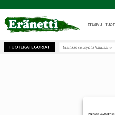
Skip
to
content
ETUSIVU
TUOT
Etsi:
TUOTEKATEGORIAT
Parhaan käyttökokemu