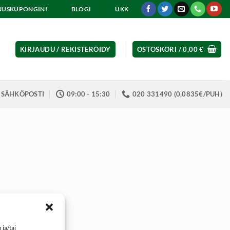
ENNUSKUPONGIN!
BLOGI
UKK
KIRJAUDU / REKISTERÖIDY
OSTOSKORI /
0,00
€
SÄHKÖPOSTI
09:00 - 15:30
020 331490 (0,0835€/PUH)
ja/tai