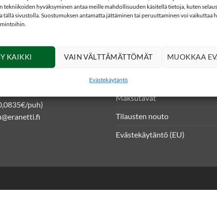
 tekniikoiden hyväksyminen antaa meille mahdollisuuden käsitellä tietoja, kuten selaus
ita tällä sivustolla. Suostumuksen antamatta jättäminen tai peruuttaminen voi vaikuttaa hai
imintoihin.
DOT
INFO
Y KAIKKI
VAIN VÄLTTÄMÄTTÖMÄT
MUOKKAA EV
kkokauppa
Asiakasrekisteriseloste ja tiet
 4
Toimitusehdot
Evästekäytäntö
niemi
Maksutavat
0,0835€/puh)
Tilausten nouto
@eranetti.fi
Evästekäytäntö (EU)