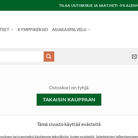
TILAA UUTISKIRJE JA SAAT HETI -5% AL
TEET
KYMPPIKERHO
ASIAKASPALVELU
Ostoskori on tyhjä.
TAKAISIN KAUPPAAN
Tämä sivusto käyttää evästeitä
ksen tarjoamiseksi käytämme tekniikoita, kuten evästeitä, laitetietojen tallentamiseen 