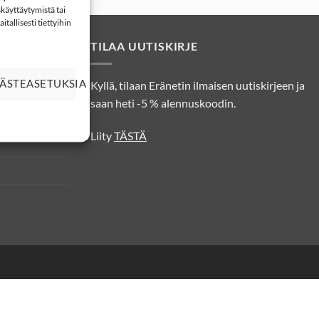
käyttäytymistä tai
tallisesti tiettyihin
TILAA UUTISKIRJE
ÄSTEASETUKSIA
Kyllä, tilaan Eränetin ilmaisen uutiskirjeen ja
osuojatiedot
saan heti -5 % alennuskoodin.
Liity
TÄSTÄ