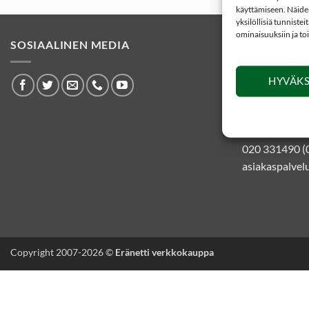
käyttämiseen. Näiden
yksilöllisiä tunniste
ominaisuuksiin ja to
SOSIAALINEN MEDIA
YHTEYSTIE
HYVÄKS
Eränetti ver
Kankaistentie
51200 Kangas
020 331490 (
asiakaspalvelu
Copyright 2007-2026 ©
Eränetti verkkokauppa