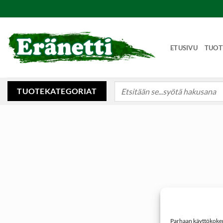
Skip
to
content
ETUSIVU
TUOT
Etsi:
TUOTEKATEGORIAT
Parhaan käyttökokemu