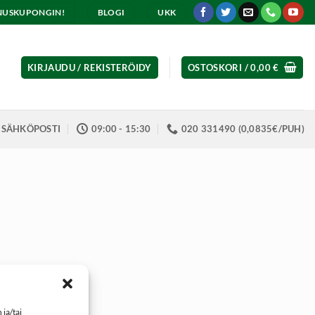
ENNUSKUPONGIN!
BLOGI
UKK
KIRJAUDU / REKISTERÖIDY
OSTOSKORI /
0,00
€
SÄHKÖPOSTI
09:00 - 15:30
020 331490 (0,0835€/PUH)
ja/tai