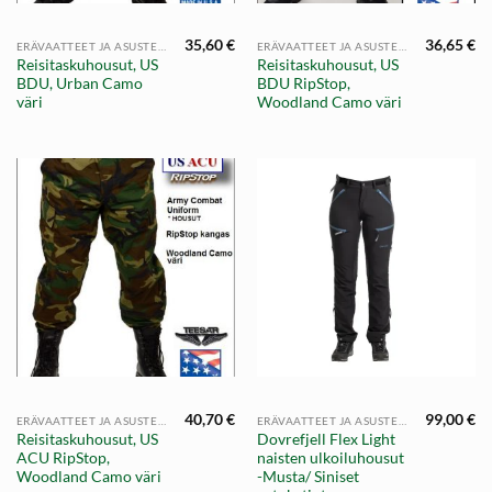
35,60
€
36,65
€
ERÄVAATTEET JA ASUSTEET
ERÄVAATTEET JA ASUSTEET
Reisitaskuhousut, US
Reisitaskuhousut, US
BDU, Urban Camo
BDU RipStop,
väri
Woodland Camo väri
40,70
€
99,00
€
ERÄVAATTEET JA ASUSTEET
ERÄVAATTEET JA ASUSTEET
Reisitaskuhousut, US
Dovrefjell Flex Light
ACU RipStop,
naisten ulkoiluhousut
Woodland Camo väri
-Musta/ Siniset