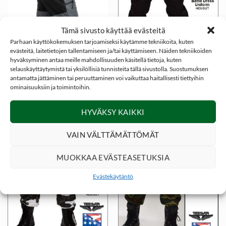
Tämä sivusto käyttää evästeitä
Parhaan käyttökokemuksen tarjoamiseksi käytämme tekniikoita, kuten
evästeitä, laitetietojen tallentamiseen ja/tai käyttämiseen. Näiden tekniikoiden
hyväksyminen antaa meille mahdollisuuden käsitellä tietoja, kuten
selauskäyttäytymistä tai yksilöllisiä tunnisteita tällä sivustolla. Suostumuksen
89,00
€
34,60
€
HOUSUT JA SHORTSIT
ERÄVAATTEET JA ASUSTEET
antamatta jättäminen tai peruuttaminen voi vaikuttaa haitallisesti tiettyihin
Dovrefjell Active 2.0
Reisitaskuhousut, US
ominaisuuksiin ja toimintoihin.
ulkoiluhousut –
BDU, Black Magic väri
Harmaa/Musta
HYVÄKSY KAIKKI
VAIN VÄLTTÄMÄTTÖMÄT
MUOKKAA EVÄSTEASETUKSIA
Evästekäytäntö