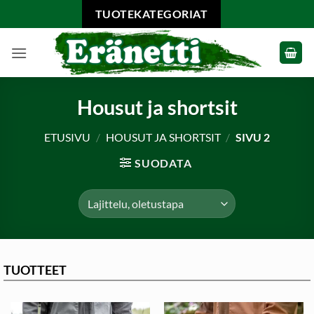
Skip
TUOTEKATEGORIAT
to
content
Housut ja shortsit
ETUSIVU
/
HOUSUT JA SHORTSIT
/
SIVU 2
SUODATA
TUOTTEET