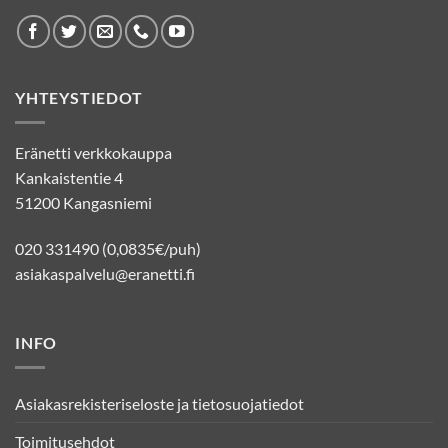
YHTEYSTIEDOT
Eränetti verkkokauppa
Kankaistentie 4
51200 Kangasniemi
020 331490 (0,0835€/puh)
asiakaspalvelu@eranetti.fi
INFO
Asiakasrekisteriseloste ja tietosuojatiedot
Toimitusehdot