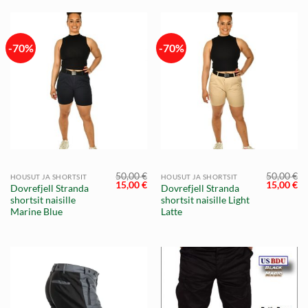
-70%
-70%
50,00
€
50,00
€
HOUSUT JA SHORTSIT
HOUSUT JA SHORTSIT
Alkuperäinen
Nykyinen
Alkuperä
Ny
15,00
€
15,00
€
Dovrefjell Stranda
Dovrefjell Stranda
hinta
hinta
hinta
hi
shortsit naisille
shortsit naisille Light
oli:
on:
oli:
on
50,00 €.
15,00 €.
50,00 €.
15
Marine Blue
Latte