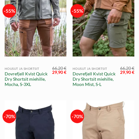
-55%
-55%
66,20
€
66,20
€
HOUSUT JA SHORTSIT
HOUSUT JA SHORTSIT
Alkuperäinen
Nykyinen
Alkuperä
Ny
29,90
€
29,90
€
Dovrefjell Kvist Quick
Dovrefjell Kvist Quick
hinta
hinta
hinta
hi
Dry Shortsit miehille,
Dry Shortsit miehille,
oli:
on:
oli:
on
66,20 €.
29,90 €.
66,20 €.
29
Mocha, S-3XL
Moon Mist, S-L
-70%
-70%