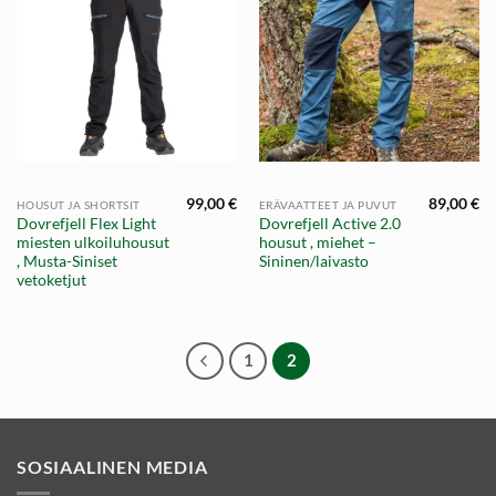
99,00
€
89,00
€
HOUSUT JA SHORTSIT
ERÄVAATTEET JA PUVUT
Dovrefjell Flex Light
Dovrefjell Active 2.0
miesten ulkoiluhousut
housut , miehet –
, Musta-Siniset
Sininen/laivasto
vetoketjut
1
2
SOSIAALINEN MEDIA