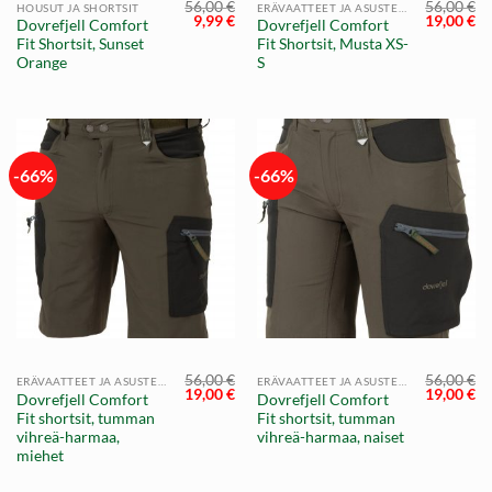
56,00
€
56,00
€
HOUSUT JA SHORTSIT
ERÄVAATTEET JA ASUSTEET
Alkuperäinen
Nykyinen
Alkuperä
Ny
9,99
€
19,00
€
Dovrefjell Comfort
Dovrefjell Comfort
hinta
hinta
hinta
hi
Fit Shortsit, Sunset
Fit Shortsit, Musta XS-
oli:
on:
oli:
on
56,00 €.
9,99 €.
56,00 €.
19
Orange
S
-66%
-66%
56,00
€
56,00
€
ERÄVAATTEET JA ASUSTEET
ERÄVAATTEET JA ASUSTEET
Alkuperäinen
Nykyinen
Alkuperä
Ny
19,00
€
19,00
€
Dovrefjell Comfort
Dovrefjell Comfort
hinta
hinta
hinta
hi
Fit shortsit, tumman
Fit shortsit, tumman
oli:
on:
oli:
on
56,00 €.
19,00 €.
56,00 €.
19
vihreä-harmaa,
vihreä-harmaa, naiset
miehet