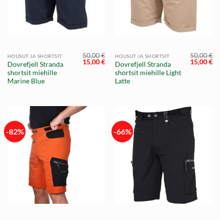
50,00
€
50,00
€
HOUSUT JA SHORTSIT
HOUSUT JA SHORTSIT
Alkuperäinen
Nykyinen
Alkuperä
Ny
15,00
€
15,00
€
Dovrefjell Stranda
Dovrefjell Stranda
hinta
hinta
hinta
hi
shortsit miehille
shortsit miehille Light
oli:
on:
oli:
on
50,00 €.
15,00 €.
50,00 €.
15
Marine Blue
Latte
-82%
-66%