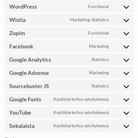
woocommerc
to
WordPress
Functional
service
Consent
zendesk
to
Wistia
Marketing, Statistics
service
Consent
wordpress
to
Zopim
Functional
service
Consent
wistia
to
Facebook
Marketing
service
Consent
zopim
to
Google Analytics
Statistics
service
Consent
facebook
to
Google Adsense
Marketing
service
Consent
google-
to
Sourcebuster JS
Statistics
analytics
service
Consent
google-
to
Google Fonts
Käyttötarkoitus selvityksessä
adsense
service
Consent
sourcebuster-
to
YouTube
Käyttötarkoitus selvityksessä
js
service
Consent
google-
to
Sekalaista
Käyttötarkoitus selvityksessä
fonts
service
Consent
youtube
to