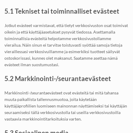
5.1 Tekniset tai toiminnalliset evästeet
Jotkut evästeet varmistavat, että tietyt verkkosivuston osat toimivat
oikein ja että käyttäjäasetukset pysyvät tiedossa. Asettamalla
toiminnallisia evästeitä helpotamme verkkosivustollamme
vierailua. Näin sinun ei tarvitse toistuvasti syöttää samoja tietoja
vieraillessasi verkkosivuillamme ja esimerkiksi tuotteet säilyvät
ostoskorissasi, kunnes olet maksanut. Saatamme asettaa nämä
evästeet ilman suostumustasi.
5.2 Markkinointi-/seurantaevästeet
Markkinointi-/seurantaevästeet ovat evästeitä tai mitä tahansa
muuta paikallista tallennusmuotoa, joita käytetään
käyttäjäprofiilien luomiseen mainonnan näyttämiseksi tai käyttäjän
seuraamiseksi tällä verkkosivustolla tai useilla verkkosivustoilla
vastaavia markkinointitarkoituksia varten.
5.3 Sosiaalinen media