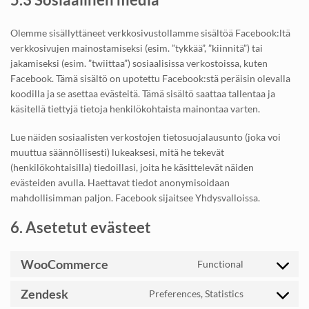
Olemme sisällyttäneet verkkosivustollamme sisältöä Facebook:ltä
verkkosivujen mainostamiseksi (esim. ”tykkää”, ”kiinnitä”) tai
jakamiseksi (esim. ”twiittaa”) sosiaalisissa verkostoissa, kuten
Facebook. Tämä sisältö on upotettu Facebook:stä peräisin olevalla
koodilla ja se asettaa evästeitä. Tämä sisältö saattaa tallentaa ja
käsitellä tiettyjä tietoja henkilökohtaista mainontaa varten.
Lue näiden sosiaalisten verkostojen tietosuojalausunto (joka voi
muuttua säännöllisesti) lukeaksesi, mitä he tekevät
(henkilökohtaisilla) tiedoillasi, joita he käsittelevät näiden
evästeiden avulla. Haettavat tiedot anonymisoidaan
mahdollisimman paljon. Facebook sijaitsee Yhdysvalloissa.
6. Asetetut evästeet
WooCommerce
Functional
Consent
to
Zendesk
Preferences, Statistics
service
Consent