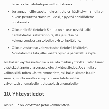
tai estää henkilötietojasi milloin tahansa.
Jos annat meille suostumuksesi tietojesi käsittelyyn, sinulla on
oikeus peruuttaa suostumuksesi ja pyytää henkilötietosi
poistamista.
Oikeus siirtää tietojasi: Sinulla on oikeus pyytää kaikki
henkilötietosi rekisterinpitäjältä ja siirtää ne
kokonaisuudessaan toiselle rekisterinpitäjälle.
Oikeus vastustaa: voit vastustaa tietojesi käsittelyä.
Noudatamme tätä, ellei käsittelyyn ole perusteltua syytä.
Jos haluat käyttää näitä oikeuksia, ota meihin yhteyttä. Katso tämän
evästekäytännön alareunassa olevat yhteystiedot. Jos sinulla on
valitus siitä, miten käsittelemme tietojasi, haluaisimme kuulla
sinusta, mutta sinulla on myös oikeus tehdä valitus
valvontaviranomaiselle (tietosuojaviranomaiselle).
10. Yhteystiedot
Jos sinulla on kysyttävää ja/tai kommentteja