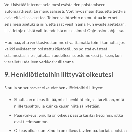
Voit käyttää Internet-selaimesi evästeiden poistamiseen
automaattisesti tai manuaalisesti. Voit myös määrittää, että tiettyjä
evästeitä ei saa asettaa. Toinen vaihtoehto on muuttaa Internet-
selaimesi asetuksia niin, että saat viestin aina, kun eväste asetetaan.
Lisätietoja näistä vaihtoehdoista on selaimesi Ohje-osion ohjeissa.
Huomaa, että verkkosivustomme ei välttämättä toimi kunnolla, jos
kaikki evästeet on poistettu käytöstä. Jos poistat evästeet
selaimestasi, ne sijoitetaan uudelleen suostumuksesi jälkeen, kun
vierailet uudelleen verkkosivuillamme.
9. Henkilötietoihin liittyvät oikeutesi
Sinulla on seuraavat oikeudet henkilötietoihisi liittyen:
Sinulla on oikeus tietää, miksi henkilötietojasi tarvitaan, mitä
niille tapahtuu ja kuinka kauan niitä säilytetään.
Pääsyoikeus: Sinulla on oikeus päästä käsiksi tietoihisi, jotka
ovat tiedossamme.
Oikeus oikaisuun: Sinulla on oikeus täydentää, korjata, poistaa