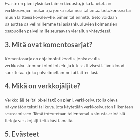
Eväste on pieni yksinkertainen tiedosto, joka lähetetään
verkkosivujen mukana ja jonka selaimesi tallentaa tietokoneesi tai
muun laitteesi kovalevylle. Siihen tallennettu tieto voidaan
palauttaa palvelimillemme tai asiaankuuluvien kolmansien
osapuolien palvelimille seuraavan vierailun yhteydessä.
3. Mitä ovat komentosarjat?
Komentosarja on ohjelmointikoodia, jonka avulla
verkkosivustomme toimii oikein ja interaktiivisesti. Tämä koodi
suoritetaan joko palvelimellamme tai laitteellasi.
4. Mikä on verkkojäljite?
Verkkojäljite (tai pixel tagi) on pieni, verkkosivustolla oleva
näkymätön teksti tai kuva, jota käytetään verkkosivuston liikenteen
seuraamiseen. Tämä toteutetaan tallentamalla sinusta erinäisiä
tietoja verkkojäljitteitä käyttämällä.
5. Evästeet