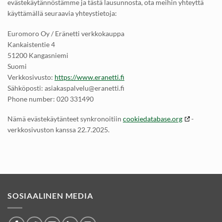
evästekäytännöstämme ja tästä lausunnosta, ota meihin yhteyttä
käyttämällä seuraavia yhteystietoja:
Euromoro Oy / Eränetti verkkokauppa
Kankaistentie 4
51200 Kangasniemi
Suomi
Verkkosivusto:
https://www.eranetti.fi
Sähköposti:
asiakaspalvelu@
eranetti.fi
Phone number: 020 331490
Nämä evästekäytänteet synkronoitiin
cookiedatabase.org
-
verkkosivuston kanssa 22.7.2025.
SOSIAALINEN MEDIA