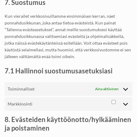
7. Suostumus
service
sekalaista
Kun vierailet verkkosivuillamme ensimmäisen kerran, näet
ponnahdusikkunan, joka antaa tietoa evästeistä. Kun painat
“Tallenna evästeasetukset”, annat meille suostumuksesi käyttää
ponnahdusikkunassa valitsemiasi evästeitä ja ohjelmalisäkkeitä,
jotka näissä evästekäytänteissä esitellään. Voit ottaa evästeet pois
käytöstä selaimellasi, mutta huomioi, että verkkosivustomme ei sen
jälkeen välttämättä enää toimi oikein.
7.1 Hallinnoi suostumusasetuksiasi
Toiminnalliset
Aina aktiivinen
Markkinointi
Markkinoi
8. Evästeiden käyttöönotto/hylkääminen
ja poistaminen