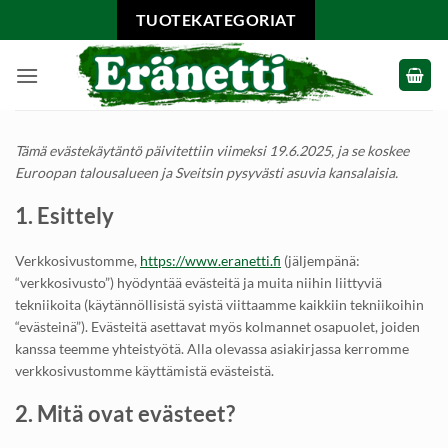
Skip
TUOTEKATEGORIAT
to
content
Tämä evästekäytäntö päivitettiin viimeksi 19.6.2025, ja se koskee
Euroopan talousalueen ja Sveitsin pysyvästi asuvia kansalaisia.
1. Esittely
Verkkosivustomme,
https://www.eranetti.fi
(jäljempänä:
“verkkosivusto”) hyödyntää evästeitä ja muita niihin liittyviä
tekniikoita (käytännöllisistä syistä viittaamme kaikkiin tekniikoihin
“evästeinä”). Evästeitä asettavat myös kolmannet osapuolet, joiden
kanssa teemme yhteistyötä. Alla olevassa asiakirjassa kerromme
verkkosivustomme käyttämistä evästeistä.
2. Mitä ovat evästeet?