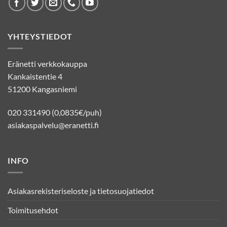
YHTEYSTIEDOT
Eränetti verkkokauppa
Kankaistentie 4
51200 Kangasniemi
020 331490 (0,0835€/puh)
asiakaspalvelu@eranetti.fi
INFO
Asiakasrekisteriseloste ja tietosuojatiedot
Toimitusehdot