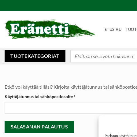
Skip
to
content
ETUSIVU
TUOT
Etsi:
TUOTEKATEGORIAT
Etkö voi käyttää tiliäsi? Kirjoita käyttäjätunnus tai sähköposti
Vaaditaan
Käyttäjätunnus tai sähköpostiosoite
*
SALASANAN PALAUTUS
Parhaan käyttökokemu