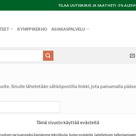
TILAA UUTISKIRJE JA SAAT HETI -5% AL
TEET
KYMPPIKERHO
ASIAKASPALVELU
osoite. Sinulle lähetetään sähköpostilla linkki, jota painamalla pä
Tämä sivusto käyttää evästeitä
ksen tarjoamiseksi käytämme tekniikoita, kuten evästeitä, laitetietojen tallentamiseen 