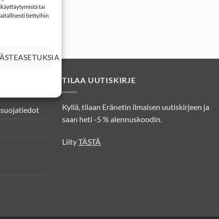
käyttäytymistä tai
tallisesti tiettyihin
ÄSTEASETUKSIA
TILAA UUTISKIRJE
Kyllä, tilaan Eränetin ilmaisen uutiskirjeen ja
osuojatiedot
saan heti -5 % alennuskoodin.
Liity
TÄSTÄ