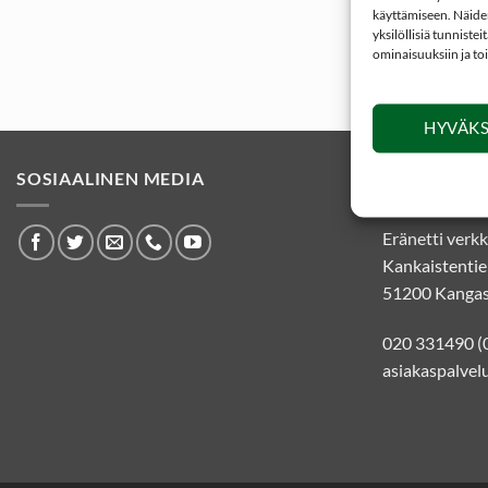
käyttämiseen. Näiden
yksilöllisiä tunniste
ominaisuuksiin ja to
HYVÄKS
SOSIAALINEN MEDIA
YHTEYSTIE
Eränetti ver
Kankaistentie
51200 Kangas
020 331490 (
asiakaspalvelu