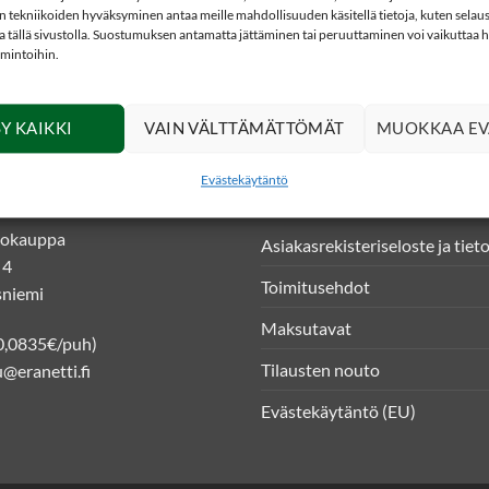
 tekniikoiden hyväksyminen antaa meille mahdollisuuden käsitellä tietoja, kuten selaus
ita tällä sivustolla. Suostumuksen antamatta jättäminen tai peruuttaminen voi vaikuttaa hai
imintoihin.
Y KAIKKI
VAIN VÄLTTÄMÄTTÖMÄT
MUOKKAA EV
DOT
INFO
Evästekäytäntö
kkokauppa
Asiakasrekisteriseloste ja tiet
 4
Toimitusehdot
niemi
Maksutavat
0,0835€/puh)
Tilausten nouto
@eranetti.fi
Evästekäytäntö (EU)