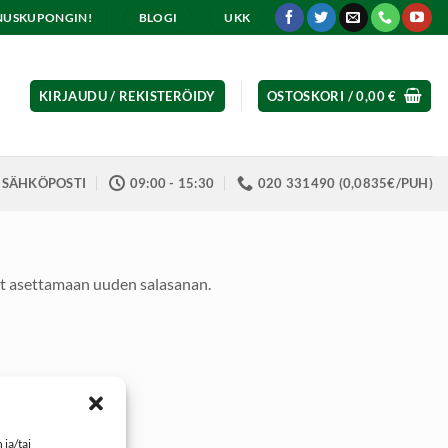
ENNUSKUPONGIN!
BLOGI
UKK
KIRJAUDU / REKISTERÖIDY
OSTOSKORI /
0,00
€
SÄHKÖPOSTI
09:00 - 15:30
020 331490 (0,0835€/PUH)
äset asettamaan uuden salasanan.
ja/tai