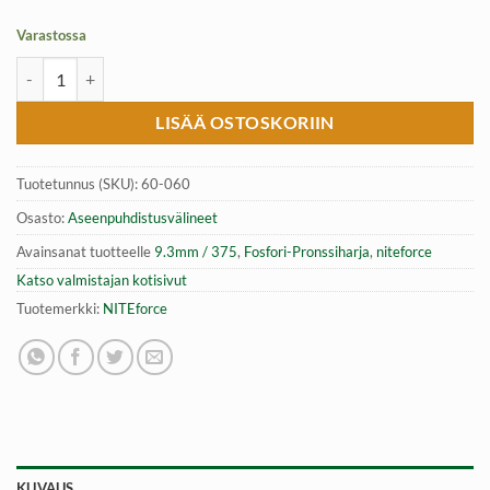
Varastossa
9.3mm / .375cal Fosfori-Pronssiharja | NITEforce Phosphor Bronze B
LISÄÄ OSTOSKORIIN
Tuotetunnus (SKU):
60-060
Osasto:
Aseenpuhdistusvälineet
Avainsanat tuotteelle
9.3mm / 375
,
Fosfori-Pronssiharja
,
niteforce
Katso valmistajan kotisivut
Tuotemerkki:
NITEforce
KUVAUS