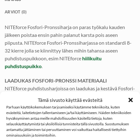
ARVIOT (0)
NITEforce Fosfori-Pronssiharja on paras työkalu kauden
jälkeen poistaa ensin pahin palanut karsta pois aseen
piipusta. NITEforce Fosfori-Pronssiharjassa on standardi 8-
32 kierre jolla se kiinnittyy lähes mihin tahansa aseen
puhdistuspuikkoon, esim NITEforce
hiilikuitu
puhdistuspuikko
.
LAADUKAS FOSFORI-PRONSSI MATERIAALI
NITEforce puhdistusharjoissa on laadukas ja kestävä Fosfori-
Pronssi metalliseos. Harjamateriaalin metalliseoksessa on
Tämä sivusto käyttää evästeitä
kuparia, tinaa ja fosforia (1%). Materiaalin ominaisuuksiin
Parhaan käyttökokemuksen tarjoamiseksi käytämme tekniikoita, kuten
kuuluu hyvä kulutuskestävyys, antistaattisuus ja ei ruostuva.
evästeitä, laitetietojen tallentamiseen ja/tai käyttämiseen. Näiden tekniikoiden
hyväksyminen antaa meille mahdollisuuden käsitellä tietoja, kuten
Lisäksi sen kovuus on aseen piipun Vickers kovuutta
selauskäyttäytymistä tai yksilöllisiä tunnisteita tällä sivustolla. Suostumuksen
pienempi, jolloin se ei kuluta piippua.
antamatta jättäminen tai peruuttaminen voi vaikuttaa haitallisesti tiettyihin
ominaisuuksiin ja toimintoihin.