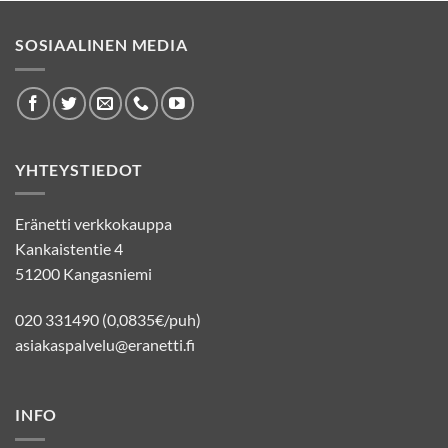
SOSIAALINEN MEDIA
YHTEYSTIEDOT
Eränetti verkkokauppa
Kankaistentie 4
51200 Kangasniemi
020 331490 (0,0835€/puh)
asiakaspalvelu@eranetti.fi
INFO