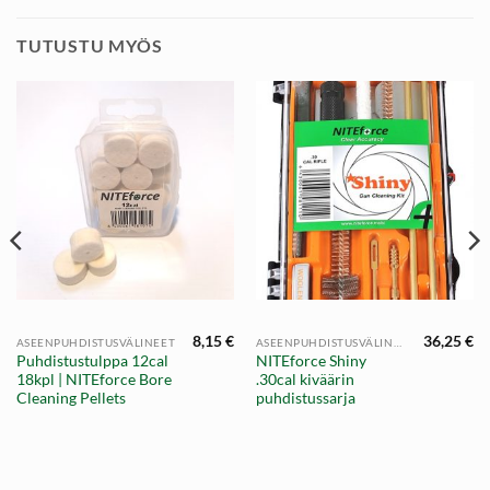
TUTUSTU MYÖS
8,15
€
36,25
€
ASEENPUHDISTUSVÄLINEET
ASEENPUHDISTUSVÄLINEET
Puhdistustulppa 12cal
NITEforce Shiny
18kpl | NITEforce Bore
.30cal kiväärin
Cleaning Pellets
puhdistussarja