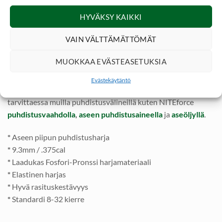
FOSFORI-PRONSSIHARJAN KÄYTTÖ
Varmista että harja vastaa oikeaa aseen kaliberia ja ase on
HYVÄKSY KAIKKI
lataamaton. Puhdistuspuikkoon kiinnitetty Fosfori-
VAIN VÄLTTÄMÄTTÖMÄT
Pronssiharja tulee työntää kokonaan piipusta ulos, ja lopuksi
vetää se takaisin kohti patruunapesää jolloin harjakset
MUOKKAA EVÄSTEASETUKSIA
kestävät käyttöä parhaiten. Kun piipusta on saatu karstat
irrotettua, puhdista irtokarsta pinnasta esim
VFG
Evästekäytäntö
huopatulpalla
tai
mikrokuitu puhdistuslapulla.
Jatka
tarvittaessa muilla puhdistusvälineillä kuten NITEforce
puhdistusvaahdolla
,
aseen puhdistusaineella
ja
aseöljyllä
.
*
Aseen piipun puhdistusharja
*
9.3mm / .375cal
*
Laadukas Fosfori-Pronssi harjamateriaali
*
Elastinen harjas
*
Hyvä rasituskestävyys
*
Standardi 8-32 kierre