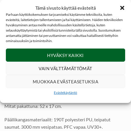
Säilytystaskut sisäteltassa.
3 kpl. lasikuituiset telttakangot.
Tämä sivusto käyttää evästeitä
Parhaan käyttökokemuksen tarjoamiseksi käytämme tekniikoita, kuten
evästeitä, laitetietojen tallentamiseen ja/tai käyttämiseen. Näiden tekniikoiden
Mukana toimitetaan 19 kpl 16 cm V-maakiinikkeilä,kiinteät
hyväksyminen antaa meille mahdollisuuden käsitellä tietoja, kuten
kiinnitysnarut ja säilytyspussi.
selauskäyttäytymistä tai yksilöllisiä tunnisteita tällä sivustolla. Suostumuksen
antamatta jättäminen tai peruuttaminen voi vaikuttaa haitallisesti tiettyihin
ominaisuuksiin ja toimintoihin.
Tekniset tiedot
Paino: n. 3,5 kg.
HYVÄKSY KAIKKI
Kapasiteetti: 2 henkilöä.
Käyttöalue: 3-kausi; kevät, kesä ja syksy.
VAIN VÄLTTÄMÄTTÖMÄT
Väri: Vihreä.
MUOKKAA EVÄSTEASETUKSIA
Sisäteltan pinta-ala: n. 2,8 m².
Ulkoteltan pinta-ala: n. 2,1 m².
Evästekäytäntö
Sisäteltan enimmäismitat: 205 x 140 x 110 cm (P x L x K).
Mitat pakattuna: 52 x 17 cm.
Päällikangasmateriaalit: 190T polyesteri PU, teipatut
saumat. 3000 mm vesipatsas. PFC vapaa. UV30+.