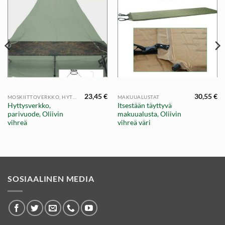
23,45
€
30,55
€
MOSKIITTOVERKKO, HYTTYSVERKKO
MAKUUALUSTAT
Hyttysverkko,
Itsestään täyttyvä
parivuode, Oliivin
makuualusta, Oliivin
vihreä
vihreä väri
SOSIAALINEN MEDIA