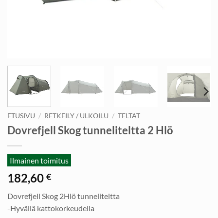
ETUSIVU
/
RETKEILY / ULKOILU
/
TELTAT
Dovrefjell Skog tunneliteltta 2 Hlö
Ilmainen toimitus
182,60
€
Dovrefjell Skog 2Hlö tunneliteltta
-Hyvällä kattokorkeudella