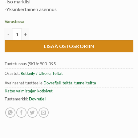
-Iso markiisi
-Yksinkertainen asennus
Varastossa
Dovrefjell Skog tunneliteltta 2 Hlö määrä
LISÄÄ OSTOSKORIIN
Tuotetunnus (SKU):
900-095
Osastot:
Retkeily / Ulkoilu
,
Teltat
Avainsanat tuotteelle
Dovrefjell
,
teltta
,
tunneliteltta
Katso valmistajan kotisivut
Tuotemerkki:
Dovrefjell