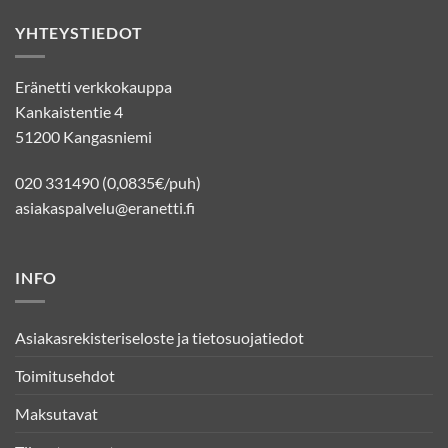
YHTEYSTIEDOT
Eränetti verkkokauppa
Kankaistentie 4
51200 Kangasniemi
020 331490 (0,0835€/puh)
asiakaspalvelu@eranetti.fi
INFO
Asiakasrekisteriseloste ja tietosuojatiedot
Toimitusehdot
Maksutavat