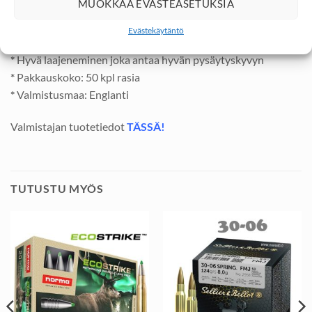
MUOKKAA EVÄSTEASETUKSIA
*
Materiaali: Vähä-antimoninen pehmeä lyijyseos
*
Maailmanluokan tarkkuus ja pieni osumakuvio
Evästekäytäntö
*
Parafiinivahattu luodin pinta vähentää kitkaa
*
Hyvä laajeneminen joka antaa hyvän pysäytyskyvyn
*
Pakkauskoko: 50 kpl rasia
*
Valmistusmaa: Englanti
Valmistajan tuotetiedot
TÄSSÄ!
TUTUSTU MYÖS