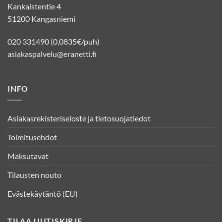
Kankaistentie 4
51200 Kangasniemi
020 331490 (0,0835€/puh)
asiakaspalvelu@eranetti.fi
INFO
Asiakasrekisteriseloste ja tietosuojatiedot
Toimitusehdot
Maksutavat
Tilausten nouto
Evästekäytäntö (EU)
TILAA UUTISKIRJE