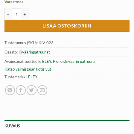
Varastossa
ELEY .22LR High Velocity Hollow 2.46g (38 gr) pienoiskiväärin patru
LISÄÄ OSTOSKORIIN
Tuotetunnus (SKU):
KIV-023
Osasto:
Kiväärinpatruunat
Avainsanat tuotteelle
ELEY
,
Pienoiskiväärin patruuna
Katso valmistajan kotisivut
Tuotemerkki:
ELEY
KUVAUS