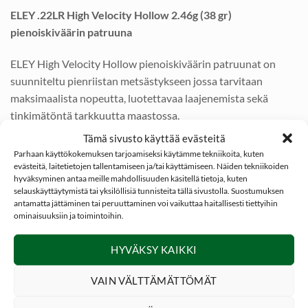
ELEY .22LR High Velocity Hollow 2.46g (38 gr)
pienoiskiväärin patruuna
ELEY High Velocity Hollow pienoiskiväärin patruunat on
suunniteltu pienriistan metsästykseen jossa tarvitaan
maksimaalista nopeutta, luotettavaa laajenemista sekä
tinkimätöntä tarkkuutta maastossa.
Tämä sivusto käyttää evästeitä
ELEY High Velocity Hollow pienoiskiväärin patruuna on
Parhaan käyttökokemuksen tarjoamiseksi käytämme tekniikoita, kuten
täydellinen metsästykseen suunniteltu reikäpäinen
evästeitä, laitetietojen tallentamiseen ja/tai käyttämiseen. Näiden tekniikoiden
hyväksyminen antaa meille mahdollisuuden käsitellä tietoja, kuten
yliäänipatruuna.
selauskäyttäytymistä tai yksilöllisiä tunnisteita tällä sivustolla. Suostumuksen
antamatta jättäminen tai peruuttaminen voi vaikuttaa haitallisesti tiettyihin
*
Pienoiskiväärin patruuna pienriistan metsästykseen
ominaisuuksiin ja toimintoihin.
*
Reikäpäinen ”Hollow Point” rakenne
*
Kaliiperi: .22 LR
HYVÄKSY KAIKKI
*
Paino: 2.46g / 38gr
VAIN VÄLTTÄMÄTTÖMÄT
*
Ballistinen kerroin: 0.112
*
Lähtönopeus V0: 381 m/s (1250 fps)