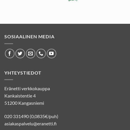
SOSIAALINEN MEDIA
YHTEYSTIEDOT
Eränetti verkkokauppa
Kankaistentie 4
51200 Kangasniemi
020 331490 (0,0835€/puh)
asiakaspalvelu@eranetti.fi