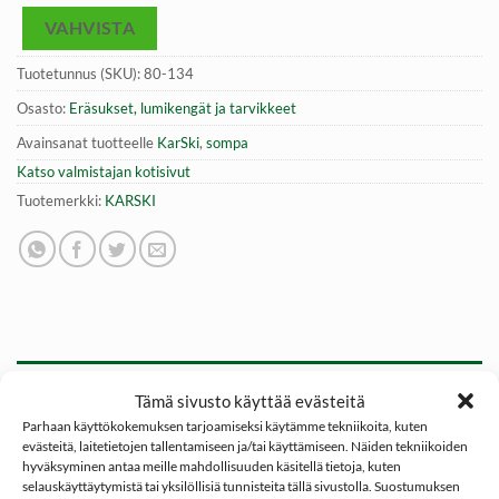
VAHVISTA
Tuotetunnus (SKU):
80-134
Osasto:
Eräsukset, lumikengät ja tarvikkeet
Avainsanat tuotteelle
KarSki
,
sompa
Katso valmistajan kotisivut
Tuotemerkki:
KARSKI
KUVAUS
Tämä sivusto käyttää evästeitä
Parhaan käyttökokemuksen tarjoamiseksi käytämme tekniikoita, kuten
ARVIOT (0)
evästeitä, laitetietojen tallentamiseen ja/tai käyttämiseen. Näiden tekniikoiden
hyväksyminen antaa meille mahdollisuuden käsitellä tietoja, kuten
KARSKI 150cm sauvojen varasompa päivittää vanhat sauvat
selauskäyttäytymistä tai yksilöllisiä tunnisteita tällä sivustolla. Suostumuksen