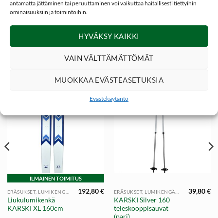
antamatta jättäminen tai peruuttaminen voi vaikuttaa haitallisesti tiettyihin
kätevästi. Tilaa uusi lumisompa vanhoihin sauvoihin.
ominaisuuksiin ja toimintoihin.
Myydään kappaleittain.
HYVÄKSY KAIKKI
VAIN VÄLTTÄMÄTTÖMÄT
TUTUSTU MYÖS
MUOKKAA EVÄSTEASETUKSIA
Evästekäytäntö
ILMAINEN TOIMITUS
192,80
€
39,80
€
ERÄSUKSET, LUMIKENGÄT JA TARVIKKEET
ERÄSUKSET, LUMIKENGÄT JA TARVIKKEET
Liukulumikenkä
KARSKI Silver 160
KARSKI XL 160cm
teleskooppisauvat
(pari)