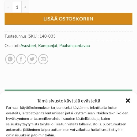
Kommandopipo, yksireikäinen, Musta 100% Puuvilla, Mil-Tec määrä
LISÄÄ OSTOSKORIIN
Tuotetunnus (SKU):
140-033
Osastot:
Asusteet
,
Kampanjat
,
Päähän pantavaa
KUVAUS
Tämä sivusto käyttää evästeitä
Parhaan käyttökokemuksen tarjoamiseksi käytämme tekniikoita, kuten
ARVIOT (0)
evästeitä, laitetietojen tallentamiseen ja/tai käyttämiseen. Näiden tekniikoiden
hyväksyminen antaa meille mahdollisuuden käsitellä tietoja, kuten
Erittäin kevytrakenteinen ja lämmin kommandopipo joka on
selauskäyttäytymistä tai yksilöllisiä tunnisteita tällä sivustolla. Suostumuksen
antamatta jättäminen tai peruuttaminen voi vaikuttaa haitallisesti tiettyihin
valmistettu 100% Puuvillasta.
ominaisuuksiin ja toimintoihin.