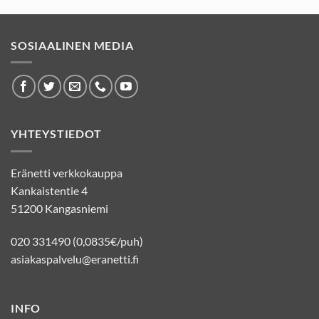
SOSIAALINEN MEDIA
YHTEYSTIEDOT
Eränetti verkkokauppa
Kankaistentie 4
51200 Kangasniemi
020 331490 (0,0835€/puh)
asiakaspalvelu@eranetti.fi
INFO