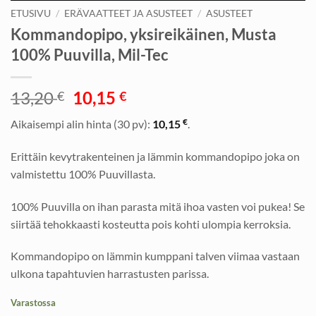
ETUSIVU
/
ERÄVAATTEET JA ASUSTEET
/
ASUSTEET
Kommandopipo, yksireikäinen, Musta
100% Puuvilla, Mil-Tec
Alkuperäinen
Nykyinen
13,20
10,15
€
€
hinta
hinta
€
Aikaisempi alin hinta (30 pv):
10,15
.
oli:
on:
13,20 €.
10,15 €.
Erittäin kevytrakenteinen ja lämmin kommandopipo joka on
valmistettu 100% Puuvillasta.
100% Puuvilla on ihan parasta mitä ihoa vasten voi pukea! Se
siirtää tehokkaasti kosteutta pois kohti ulompia kerroksia.
Kommandopipo on lämmin kumppani talven viimaa vastaan
ulkona tapahtuvien harrastusten parissa.
Varastossa