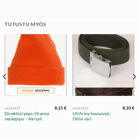
TUTUSTU MYÖS
8,15
€
8,10
€
ASUSTEET
ASUSTEET
Direktiivi pipo, Oranssi
US Army housuvyö,
neulepipo – Akryyli
Oliivi väri