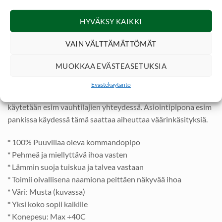
100% Puuvilla on ihan parasta mitä ihoa vasten voi pukea! Se
HYVÄKSY KAIKKI
siirtää tehokkaasti kosteutta pois kohti ulompia kerroksia.
VAIN VÄLTTÄMÄTTÖMÄT
Kommandopipo
on lämmin kumppani talven viimaa vastaan
ulkona tapahtuvien harrastusten parissa. Pipo ylettyy
MUOKKAA EVÄSTEASETUKSIA
alhaalta aina kaulalle saakka.
Evästekäytäntö
Kommandopipo
mahtuu myös kypärän alle mikäli sitä
käytetään esim vauhtilajien yhteydessä. Asiointipipona esim
pankissa käydessä tämä saattaa aiheuttaa väärinkäsityksiä.
*
100% Puuvillaa oleva kommandopipo
*
Pehmeä ja miellyttävä ihoa vasten
*
Lämmin suoja tuiskua ja talvea vastaan
* Toimii oivallisena naamiona peittäen näkyvää ihoa
*
Väri: Musta (kuvassa)
*
Yksi koko sopii kaikille
*
Konepesu: Max +40C