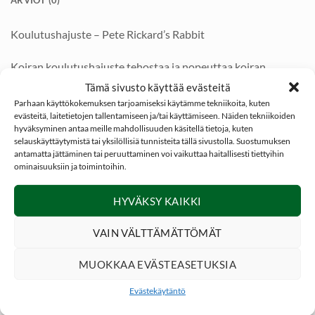
ARVIOT (0)
Koulutushajuste – Pete Rickard’s Rabbit
Koiran koulutushajuste tehostaa ja nopeuttaa koiran
koulutusta! Lisäämällä riistaeläinten luontaista aitoa hajua
Tämä sivusto käyttää evästeitä
esim noutodameihin tai omien kenkien remmeihin, teet
Parhaan käyttökokemuksen tarjoamiseksi käytämme tekniikoita, kuten
evästeitä, laitetietojen tallentamiseen ja/tai käyttämiseen. Näiden tekniikoiden
kätevästi hajujälkeä edetessä maastossa.
hyväksyminen antaa meille mahdollisuuden käsitellä tietoja, kuten
selauskäyttäytymistä tai yksilöllisiä tunnisteita tällä sivustolla. Suostumuksen
Hajustetta voidaan laittaa muutama pisara noutodameihin,
antamatta jättäminen tai peruuttaminen voi vaikuttaa haitallisesti tiettyihin
ominaisuuksiin ja toimintoihin.
kengissä käytettäviin remmeihin tai esineeseen jolla teet
riistanomaisen hajujäljen esim metsään tai pellolle.
HYVÄKSY KAIKKI
Pete Rickard´s koulutushajuste on tehokas koiran
VAIN VÄLTTÄMÄTTÖMÄT
koulutushajuste luonnollisella ja aidolla riistan
ominaishajulla!
MUOKKAA EVÄSTEASETUKSIA
*
Jänis koiran koulutushajuste
Evästekäytäntö
*
35ml taskuun sopiva muovipullo