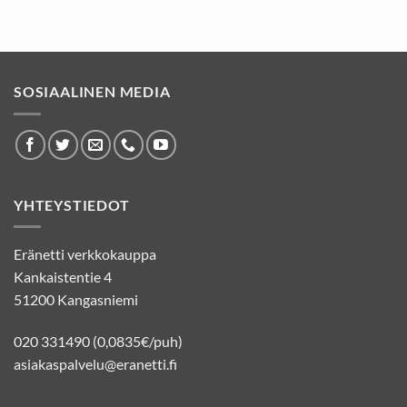
SOSIAALINEN MEDIA
YHTEYSTIEDOT
Eränetti verkkokauppa
Kankaistentie 4
51200 Kangasniemi
020 331490 (0,0835€/puh)
asiakaspalvelu@eranetti.fi