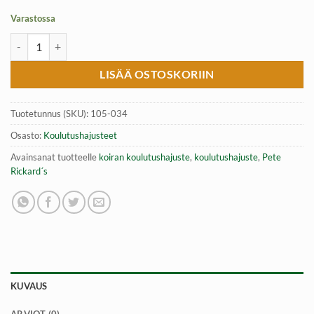
Varastossa
Koulutushajuste jänis 35ml, Pete Rickard's Rabbit määrä
LISÄÄ OSTOSKORIIN
Tuotetunnus (SKU):
105-034
Osasto:
Koulutushajusteet
Avainsanat tuotteelle
koiran koulutushajuste
,
koulutushajuste
,
Pete
Rickard´s
KUVAUS