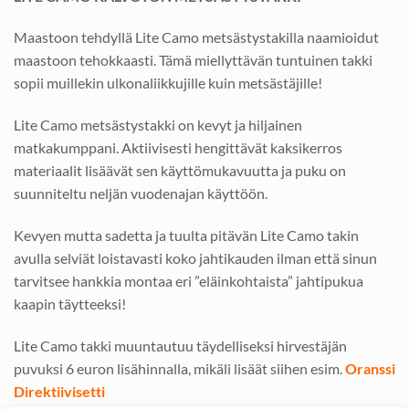
Maastoon tehdyllä Lite Camo metsästystakilla naamioidut
maastoon tehokkaasti. Tämä miellyttävän tuntuinen takki
sopii muillekin ulkonaliikkujille kuin metsästäjille!
Lite Camo metsästystakki on kevyt ja hiljainen
matkakumppani. Aktiivisesti hengittävät kaksikerros
materiaalit lisäävät sen käyttömukavuutta ja puku on
suunniteltu neljän vuodenajan käyttöön.
Kevyen mutta sadetta ja tuulta pitävän Lite Camo takin
avulla selviät loistavasti koko jahtikauden ilman että sinun
tarvitsee hankkia montaa eri ”eläinkohtaista” jahtipukua
kaapin täytteeksi!
Lite Camo takki muuntautuu täydelliseksi hirvestäjän
puvuksi 6 euron lisähinnalla, mikäli lisäät siihen esim.
Oranssi
Direktiivisetti