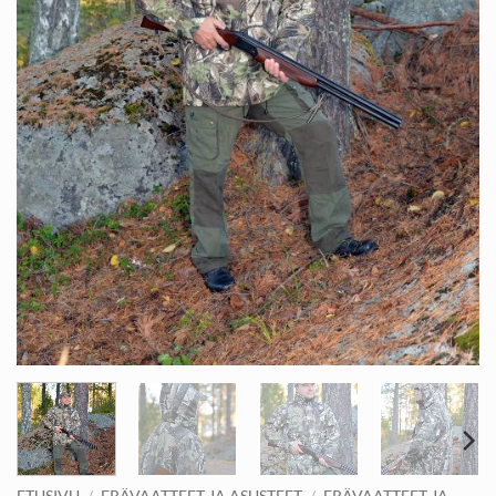
ETUSIVU
/
ERÄVAATTEET JA ASUSTEET
/
ERÄVAATTEET JA