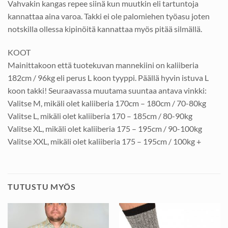
Vahvakin kangas repee siinä kun muutkin eli tartuntoja
kannattaa aina varoa. Takki ei ole palomiehen työasu joten
notskilla ollessa kipinöitä kannattaa myös pitää silmällä.
KOOT
Mainittakoon että tuotekuvan mannekiini on kaliiberia
182cm / 96kg eli perus L koon tyyppi. Päällä hyvin istuva L
koon takki! Seuraavassa muutama suuntaa antava vinkki:
Valitse M, mikäli olet kaliiberia 170cm – 180cm / 70-80kg
Valitse L, mikäli olet kaliiberia 170 – 185cm / 80-90kg
Valitse XL, mikäli olet kaliiberia 175 – 195cm / 90-100kg
Valitse XXL, mikäli olet kaliiberia 175 – 195cm / 100kg +
TUTUSTU MYÖS