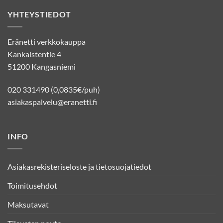
YHTEYSTIEDOT
Eränetti verkkokauppa
Kankaistentie 4
51200 Kangasniemi
020 331490 (0,0835€/puh)
asiakaspalvelu@eranetti.fi
INFO
Asiakasrekisteriseloste ja tietosuojatiedot
Toimitusehdot
Maksutavat