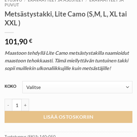
PUVUT
Metsästystakki, Lite Camo (S,M, L, XL tai
XXL )
101,90
€
Maastoon tehdyllä Lite Camo metsästystakilla naamioidut
maastoon tehokkaasti. Tämä miellyttävän tuntuinen takki
sopii muillekin ulkonaliikkujille kuin metsästäjille!
KOKO
Metsästystakki, Lite Camo (S,M, L, XL tai XXL ) määrä
LISÄÄ OSTOSKORIIN
Tuotetunnus (SKU):
140-050