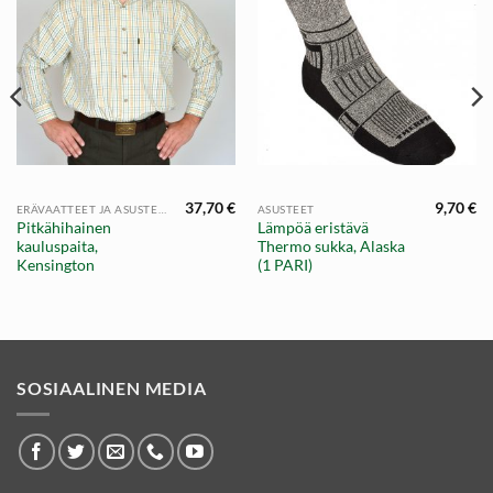
37,70
€
9,70
€
ERÄVAATTEET JA ASUSTEET
ASUSTEET
Pitkähihainen
Lämpöä eristävä
kauluspaita,
Thermo sukka, Alaska
Kensington
(1 PARI)
SOSIAALINEN MEDIA