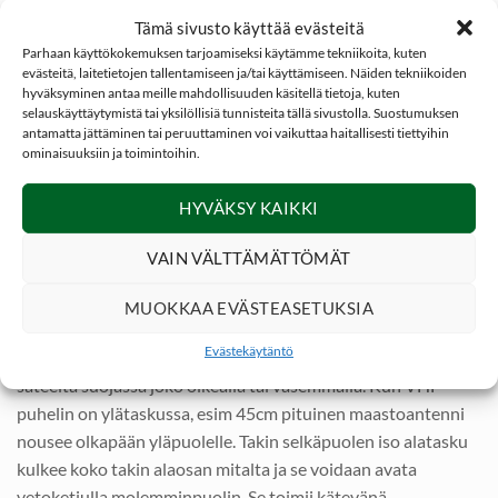
Tämä sivusto käyttää evästeitä
TAKKI
Parhaan käyttökokemuksen tarjoamiseksi käytämme tekniikoita, kuten
Vahva kaksisuuntainen piilotettu vetoketju jonka piilottava
evästeitä, laitetietojen tallentamiseen ja/tai käyttämiseen. Näiden tekniikoiden
nepparisuljettava läppä edessä. Korkea kaulus jossa
hyväksyminen antaa meille mahdollisuuden käsitellä tietoja, kuten
yhtenäinen kiristettävä huppu takana. Huppu on tuulen- ja
selauskäyttäytymistä tai yksilöllisiä tunnisteita tällä sivustolla. Suostumuksen
antamatta jättäminen tai peruuttaminen voi vaikuttaa haitallisesti tiettyihin
vedenpitävä ja se piiloutuu nepparisuljettavan läpän taakse
ominaisuuksiin ja toimintoihin.
niskaan.
HYVÄKSY KAIKKI
Takin ulkopuolella on 5 taskua: Etupuolella on 4 joista
molemmat (2) alataskut voidaan sulkea nepparein
VAIN VÄLTTÄMÄTTÖMÄT
varustetuilla suojaläpillä. Molemminpuoliset kaksi ylätaskua
voidaan sulkea nepparein varustetuilla suojaläpillä.
MUOKKAA EVÄSTEASETUKSIA
Molemminpuoliset ylätaskut mahdollistavat esim VHF
Evästekäytäntö
puhelimen tai matkapuhelimen säilyttämisen jahdin aikana
sateelta suojassa joko oikealla tai vasemmalla. Kun VHF
puhelin on ylätaskussa, esim 45cm pituinen maastoantenni
nousee olkapään yläpuolelle. Takin selkäpuolen iso alatasku
kulkee koko takin alaosan mitalta ja se voidaan avata
vetoketjulla molemminpuolin. Se toimii kätevänä