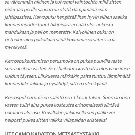
se vähemmän hikinen ja kuivempi vaihtoehto millä sitten
pidetään perille saavuttua olotila lämpimänä esim
jahtipassissa. Kalvopuku hengittää ihan hyvin siihen saakka
kunnes muodostunut hikipisara ei enää ulos aukosta
mahdukaan ja peli on menetetty. Kalvollinen puku on
tietenkin aina paikallaan siinä kovimmassa sateessa ja
myrskyssä.
Kerrospukeutumisen perusmoka on pukea puuvillavaate
suoraan ihoa vasten. Se ei haihduta kosteutta ulos vaan imee
kuidun täyteen. Liikkuessa märkäkin paita tuntuu lämpimältä
kunnes liike lakkaa ja pysähdyt, sitten tulee kylmä.
Kerrospukeutumisen sääntö nro 1 kesät talvet: Suoraan ihoa
vasten tulisi aina pukea kosteutta erinomaisesti siirtävä
tekninen alusasu. Kovallakin pakkasella sen päälle voi
helposti pukea sitten vaikka villapaidan eristeeksi.
LITE CAMO KALVOTON METSÄSTYSTAKKI