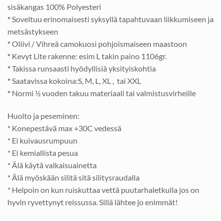
sisäkangas 100% Polyesteri
*
Soveltuu erinomaisesti syksyllä tapahtuvaan liikkumiseen ja
metsästykseen
*
Oliivi / Vihreä camokuosi pohjoismaiseen maastoon
*
Kevyt Lite rakenne: esim L takin paino 1106gr.
*
Takissa runsaasti hyödyllisiä yksityiskohtia
*
Saatavissa kokoina:S, M, L, XL , tai XXL
*
Normi ½ vuoden takuu materiaali tai valmistusvirheille
Huolto ja peseminen:
* Konepestävä max +30C vedessä
* Ei kuivausrumpuun
* Ei kemiallista pesua
* Älä käytä valkaisuainetta
* Älä myöskään silitä sitä silitysraudalla
* Helpoin on kun ruiskuttaa vettä puutarhaletkulla jos on
hyvin ryvettynyt reissussa. Sillä lähtee jo enimmät!