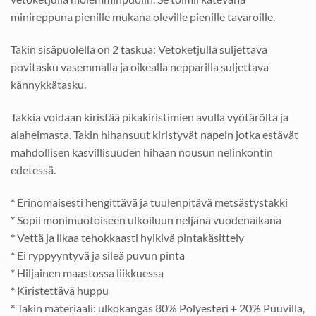
minireppuna pienille mukana oleville pienille tavaroille.
Takin sisäpuolella on 2 taskua: Vetoketjulla suljettava
povitasku vasemmalla ja oikealla nepparilla suljettava
kännykkätasku.
Takkia voidaan kiristää pikakiristimien avulla vyötäröltä ja
alahelmasta. Takin hihansuut kiristyvät napein jotka estävät
mahdollisen kasvillisuuden hihaan nousun nelinkontin
edetessä.
*
Erinomaisesti hengittävä ja tuulenpitävä metsästystakki
*
Sopii monimuotoiseen ulkoiluun neljänä vuodenaikana
*
Vettä ja likaa tehokkaasti hylkivä pintakäsittely
*
Ei ryppyyntyvä ja sileä puvun pinta
*
Hiljainen maastossa liikkuessa
*
Kiristettävä huppu
*
Takin materiaali: ulkokangas 80% Polyesteri + 20% Puuvilla,