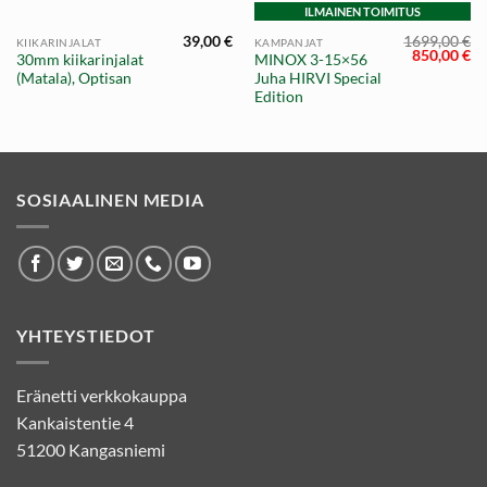
ILMAINEN TOIMITUS
39,00
€
1699,00
€
KIIKARINJALAT
KAMPANJAT
Alkuperäi
Ny
850,00
€
30mm kiikarinjalat
MINOX 3-15×56
hinta
hi
(Matala), Optisan
Juha HIRVI Special
oli:
on
1699,00 €.
85
Edition
SOSIAALINEN MEDIA
YHTEYSTIEDOT
Eränetti verkkokauppa
Kankaistentie 4
51200 Kangasniemi