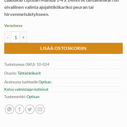
oivallinen valinta ajojahtikiikariksi peuran tai
hirvenmetsästykseen.
Varastossa
Optisan Mamba 1-4 x 24mm IR tähtäinkiikari määrä
LISÄÄ OSTOSKORIIN
Tuotetunnus (SKU):
10-024
Osasto:
Tähtäinkiikarit
Avainsana tuotteelle
Optisan
Katso valmistajan kotisivut
Tuotemerkki:
Optisan