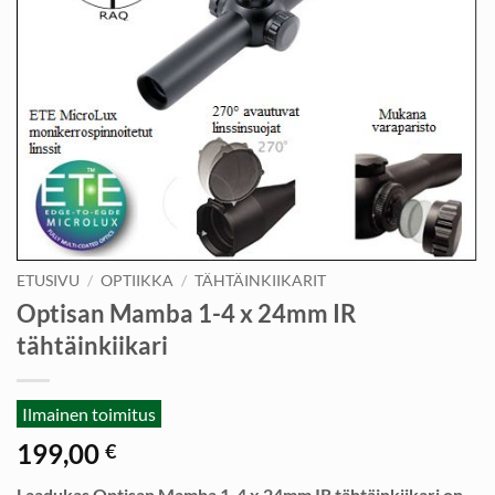
ETUSIVU
/
OPTIIKKA
/
TÄHTÄINKIIKARIT
Optisan Mamba 1-4 x 24mm IR
tähtäinkiikari
Ilmainen toimitus
199,00
€
Laadukas Optisan Mamba 1-4 x 24mm IR tähtäinkiikari on