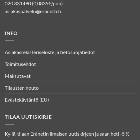
020 331490 (0,0835€/puh)
asiakaspalvelu@eranetti.fi
INFO
Asiakasrekisteriseloste ja tietosuojatiedot
Toimitusehdot
Maksutavat
Tilausten nouto
Evästekäytäntö (EU)
TILAA UUTISKIRJE
Kyllä, tilaan Eränetin ilmaisen uutiskirjeen ja saan heti -5 %