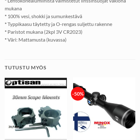
*
Lentokonealumiinista valmistetut linssinsuojat vakiona
mukana
*
100% vesi, shokki ja sumunkestävä
*
Typpikaasu täytetty ja O-rengas suljettu rakenne
*
Paristot mukana (2kpl 3V CR2023)
*
Väri: Mattamusta (kuvassa)
TUTUSTU MYÖS
-50%