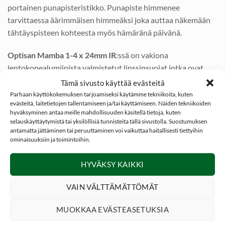
portainen punapisteristikko. Punapiste himmenee
tarvittaessa äärimmäisen himmeäksi joka auttaa näkemään
tähtäyspisteen kohteesta myös hämäränä päivänä.
Optisan Mamba 1-4 x 24mm IR
:ssä on vakiona
lentokonealumiinista valmistetut linssinsuojat jotka ovat
varustettu O-renkailla. Linssinsuojan O-rengas pitää linssit
Tämä sivusto käyttää evästeitä
aina puhtaina ja kuivina säällä kuin säällä. Linssinsuojat
Parhaan käyttökokemuksen tarjoamiseksi käytämme tekniikoita, kuten
evästeitä, laitetietojen tallentamiseen ja/tai käyttämiseen. Näiden tekniikoiden
kääntyvät portaattomasti ja äänettömästi 270°. Kiikarissa
hyväksyminen antaa meille mahdollisuuden käsitellä tietoja, kuten
vakiotoimituksen mukana on myös varaparisto, joka kulkee
selauskäyttäytymistä tai yksilöllisiä tunnisteita tällä sivustolla. Suostumuksen
kätevästi aina mukana tornin suojakannen takana.
antamatta jättäminen tai peruuttaminen voi vaikuttaa haitallisesti tiettyihin
ominaisuuksiin ja toimintoihin.
Optisan Mamba 1-4 x 24mm IR
antaa laajan kuvanäkymä.
HYVÄKSY KAIKKI
Leveys 91 metrin etäisyydellä: 32.22m – 6.92m (1 – 4x
suurennos).
VAIN VÄLTTÄMÄTTÖMÄT
Optisan Mamba 1-4 x 24mm IR
on kompaktin kokoinen ja
MUOKKAA EVÄSTEASETUKSIA
kestävä metsästyskäyttöön suunniteltu tähtäinkiikari.