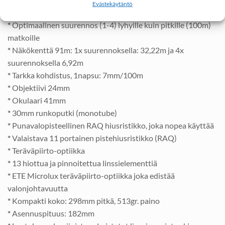
Evästekäytäntö
*
Voimakkuus 1-4 x suurennos
*
Optimaalinen suurennos (1-4) lyhyille kuin pitkille (100m)
matkoille
*
Näkökenttä 91m: 1x suurennoksella: 32,22m ja 4x
suurennoksella 6,92m
*
Tarkka kohdistus, 1napsu: 7mm/100m
*
Objektiivi 24mm
*
Okulaari 41mm
*
30mm runkoputki (monotube)
*
Punavalopisteellinen RAQ hiusristikko, joka nopea käyttää
*
Valaistava 11 portainen pistehiusristikko (RAQ)
*
Teräväpiirto-optiikka
*
13 hiottua ja pinnoitettua linssielementtiä
*
ETE Microlux teräväpiirto-optiikka joka edistää
valonjohtavuutta
*
Kompakti koko: 298mm pitkä, 513gr. paino
*
Asennuspituus: 182mm