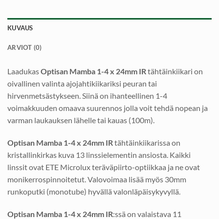
KUVAUS
ARVIOT (0)
Laadukas
Optisan Mamba 1-4 x 24mm IR
tähtäinkiikari on
oivallinen valinta ajojahtikiikariksi peuran tai
hirvenmetsästykseen. Siinä on ihanteellinen 1-4
voimakkuuden omaava suurennos jolla voit tehdä nopean ja
varman laukauksen lähelle tai kauas (100m).
Optisan Mamba 1-4 x 24mm IR
tähtäinkiikarissa on
kristallinkirkas kuva 13 linssielementin ansiosta. Kaikki
linssit ovat ETE Microlux teräväpiirto-optiikkaa ja ne ovat
monikerrospinnoitetut. Valovoimaa lisää myös 30mm
runkoputki (monotube) hyvällä valonläpäisykyvyllä.
Optisan Mamba 1-4 x 24mm IR
:ssä on valaistava 11