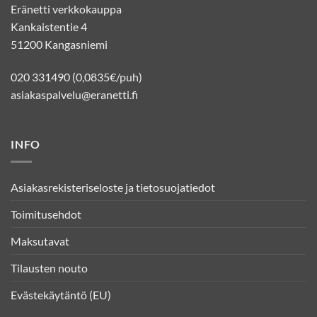
Eränetti verkkokauppa
Kankaistentie 4
51200 Kangasniemi
020 331490 (0,0835€/puh)
asiakaspalvelu@eranetti.fi
INFO
Asiakasrekisteriseloste ja tietosuojatiedot
Toimitusehdot
Maksutavat
Tilausten nouto
Evästekäytäntö (EU)