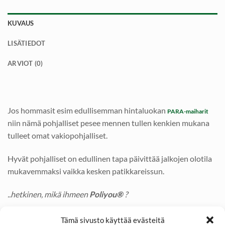
KUVAUS
LISÄTIEDOT
ARVIOT (0)
Jos hommasit esim edullisemman hintaluokan
PARA-maiharit
niin nämä pohjalliset pesee mennen tullen kenkien mukana
tulleet omat vakiopohjalliset.
Hyvät pohjalliset on edullinen tapa päivittää jalkojen olotila
mukavemmaksi vaikka kesken patikkareissun.
..hetkinen, mikä ihmeen
Poliyou®
?
Poliyou®
on patentoitu hengittävä avosoluvaahto joka
Tämä sivusto käyttää evästeitä