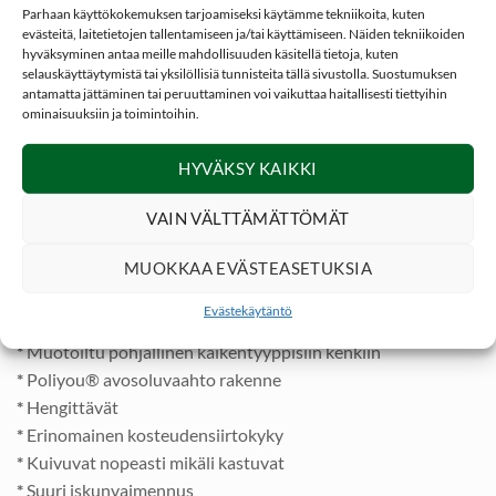
omaa suuren kosteudensiirtokyvyn sekä
Parhaan käyttökokemuksen tarjoamiseksi käytämme tekniikoita, kuten
evästeitä, laitetietojen tallentamiseen ja/tai käyttämiseen. Näiden tekniikoiden
iskunvaimennuksen. Sekoitemateriaalissa on aktiivihiiltä joka
hyväksyminen antaa meille mahdollisuuden käsitellä tietoja, kuten
ehkäisee pohjallisen kasvualustana olemisen pöpöjä vastaan.
selauskäyttäytymistä tai yksilöllisiä tunnisteita tällä sivustolla. Suostumuksen
antamatta jättäminen tai peruuttaminen voi vaikuttaa haitallisesti tiettyihin
ominaisuuksiin ja toimintoihin.
Aktiivihiili sitoo myös miehistä jalkahikeä tehokkaasti. Mikäli
ne alkavat reissussa ryvettyä, ne voidaan pyykkipäivänä
HYVÄKSY KAIKKI
pestä pesukoneessa.
VAIN VÄLTTÄMÄTTÖMÄT
Pesun tai kastumisen jälkeen kuivuvat älyttömän nopeasti!
MUOKKAA EVÄSTEASETUKSIA
Näitä voidaan helposti saksilla tuunata kärjestä jos tarve
vaatii..
Evästekäytäntö
*
Muotoiltu pohjallinen kaikentyyppisiin kenkiin
*
Poliyou® avosoluvaahto rakenne
*
Hengittävät
*
Erinomainen kosteudensiirtokyky
*
Kuivuvat nopeasti mikäli kastuvat
*
Suuri iskunvaimennus