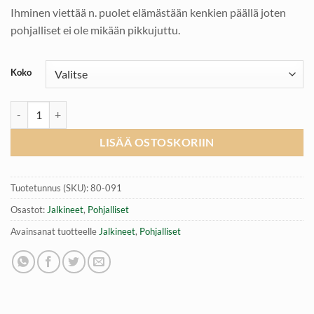
Ihminen viettää n. puolet elämästään kenkien päällä joten
pohjalliset ei ole mikään pikkujuttu.
Koko
Pohjalliset, Poliyou® 39-46, Mil-Tec määrä
LISÄÄ OSTOSKORIIN
Tuotetunnus (SKU):
80-091
Osastot:
Jalkineet
,
Pohjalliset
Avainsanat tuotteelle
Jalkineet
,
Pohjalliset