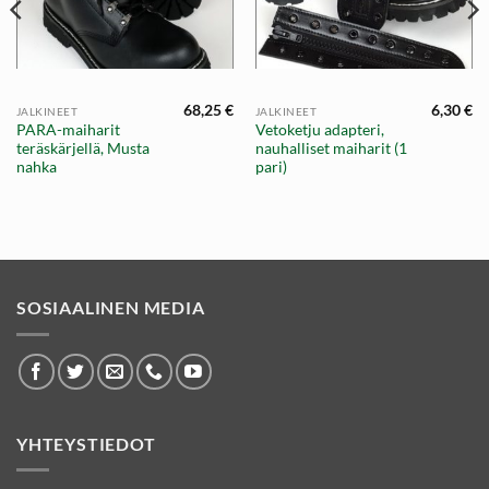
68,25
€
6,30
€
JALKINEET
JALKINEET
PARA-maiharit
Vetoketju adapteri,
teräskärjellä, Musta
nauhalliset maiharit (1
nahka
pari)
SOSIAALINEN MEDIA
YHTEYSTIEDOT