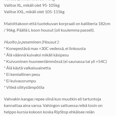
Valitse XL, mikäli olet 95-105kg
Valitse XXL, mikäli olet 105-115kg
Mainittakoon että tuotekuvan korpraali on kaliiberia 182cm
/ 96kg. Päällä L koon housut (oli kuulemma passeli).
Huolto ja peseminen (Housut ):
* Konepestävä max +30C vedessä, ei linkousta
* Älä väännä kuivaksi mikäli käsipesu
* Kuivuminen huoneenlämmössä (ei saunassa tai yli +54C)
* Älä käytä valkaisuainetta
* Ei kemiallinen pesu
* Ei kuivausrumpu
* Viileä silityslämpötila
Vahvakin kangas repee siinä kun muutkin eli tartuntoja
kannattaa aina varoa. Vahingon sattuessa reikä tosin on
helppo kursia kokoon koska RipStop ehkäisee reiän