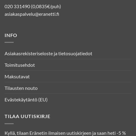
020 331490 (0,0835€/puh)
asiakaspalvelu@eranetti.fi
INFO
Asiakasrekisteriseloste ja tietosuojatiedot
Toimitusehdot
Maksutavat
Tilausten nouto
Evästekäytäntö (EU)
TILAA UUTISKIRJE
Kyllä, tilaan Eränetin ilmaisen uutiskirjeen ja saan heti -5 %