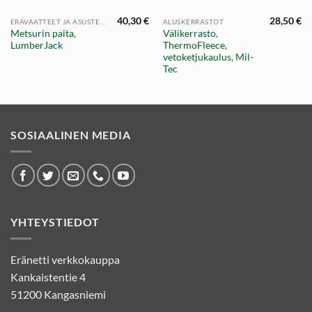
40,30
€
28,50
€
ERÄVAATTEET JA ASUSTEET
ALUSKERRASTOT
Metsurin paita,
Välikerrasto,
LumberJack
ThermoFleece,
vetoketjukaulus, Mil-
Tec
SOSIAALINEN MEDIA
YHTEYSTIEDOT
Eränetti verkkokauppa
Kankaistentie 4
51200 Kangasniemi