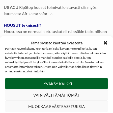
US ACU
RipStop housut toimivat loistavasti siis myös
kuumassa Afrikassa safarilla.
HOUSUT teknisesti?
Housuissa on normaalit etutaskut eli näissäkin taskubilis on
mahdollista. Isot reisitaskut ovat kangasläppäsuojattu ja
Tämä sivusto käyttää evästeitä
niissä on Velcro-kiinnityksen lisäksi myös elastinen
Parhaan käyttökokemuksen tarjoamiseksi käytämme tekniikoita, kuten
nauhakiinnitys joka estää kaman ulostippumisen.
evästeitä, laitetietojen tallentamiseen ja/tai käyttämiseen. Näiden tekniikoiden
hyväksyminen antaa meille mahdollisuuden käsitellä tietoja, kuten
HUOM isoihin reisitaskuihin mahtuu hillitön määrä kamaa
selauskäyttäytymistä tai yksilöllisiä tunnisteita tällä sivustolla. Suostumuksen
antamatta jättäminen tai peruuttaminen voi vaikuttaa haitallisesti tiettyihin
mukaan!
ominaisuuksiin ja toimintoihin.
Pohkeissa on pienet taskut ja ne kiinnittyvät Velcrolla.
HYVÄKSY KAIKKI
Housujen takaa löytyy kaksi isoa takataskua jotka ovat
kangasläppäsuojattu ja ne kiinnittyvät napein.
VAIN VÄLTTÄMÄTTÖMÄT
Myös housujen sepalus on nappikiinnitteinen ja
MUOKKAA EVÄSTEASETUKSIA
läppäsuojattu. Tarpeilla käydessä ei turhaa vetoketjun