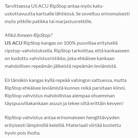
Tarvittaessa US ACU RipStop antaa myös katu-
uskottavuutta kartsalle lähtiessä. Se soveltuu erinomaisesti
myös pitkille patikka tai marjastusretkille.
Mikä ihmeen RipStop?
US ACU
RipStop kangas on 100% puuvillaa erityisellä
ripstop-vahvistuksella. RipStop tarkoittaa, että kankaaseen
on kudottu vahvistusristikko, joka ehkäisee kankaan
mahdollisen repeämän jälkeistä repeämän leviämistä.
Eli tämäkin kangas kyllä repeää vahingon sattuessa, mutta
RipStop ehkäisee leviämistä kunnes reikä parsitaan kiinni.
RipStop vahvistus mahdollistaa aiempaa ohuemman
täyspuuvillakankaan asuun ja tekee siitä erittäin kevyen!
RipStop vahvistus antaa erinomaiseen hengittävyyden
erityisesti lämpimillä keleillä. Materiaali siirtää kostettu
hyvin pois iholta.