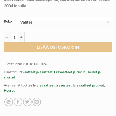
2004 lopulla.
Koko
Reisitaskuhousut, US ACU RipStop, Woodland Camo väri määrä
LISÄÄ OSTOSKORIIN
Tuotetunnus (SKU):
140-026
Osastot:
Erävaatteet ja asusteet
,
Erävaatteet ja puvut
,
Housut ja
shortsit
Avainsanat tuotteelle
Erävaatteet ja asusteet
,
Erävaatteet ja puvut
,
Housut