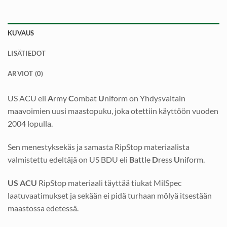
KUVAUS
LISÄTIEDOT
ARVIOT (0)
US ACU eli
A
rmy
C
ombat
U
niform on Yhdysvaltain
maavoimien uusi maastopuku, joka otettiin käyttöön vuoden
2004 lopulla.
Sen menestyksekäs ja samasta RipStop materiaalista
valmistettu edeltäjä on US BDU eli
B
attle
D
ress
U
niform.
US ACU
RipStop materiaali täyttää tiukat MilSpec
laatuvaatimukset ja sekään ei pidä turhaan mölyä itsestään
maastossa edetessä.