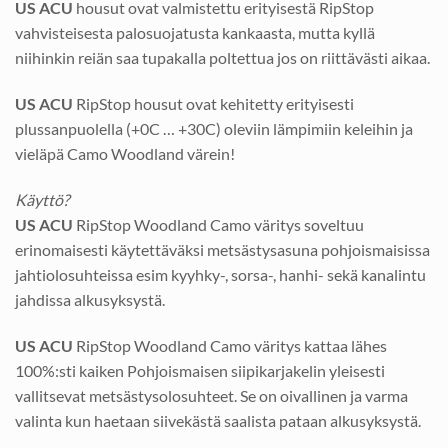
US ACU
housut ovat valmistettu erityisestä RipStop
vahvisteisesta palosuojatusta kankaasta, mutta kyllä
niihinkin reiän saa tupakalla poltettua jos on riittävästi aikaa.
US ACU
RipStop housut ovat kehitetty erityisesti
plussanpuolella (+0C … +30C) oleviin lämpimiin keleihin ja
vieläpä Camo Woodland värein!
Käyttö?
US ACU
RipStop Woodland Camo väritys soveltuu
erinomaisesti käytettäväksi metsästysasuna pohjoismaisissa
jahtiolosuhteissa esim kyyhky-, sorsa-, hanhi- sekä kanalintu
jahdissa alkusyksystä.
US ACU
RipStop Woodland Camo väritys kattaa lähes
100%:sti kaiken Pohjoismaisen siipikarjakelin yleisesti
vallitsevat metsästysolosuhteet. Se on oivallinen ja varma
valinta kun haetaan siivekästä saalista pataan alkusyksystä.