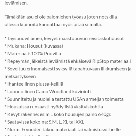
leviämisen.
Tämäkään asu ei ole palomiehen työasu joten notskilla
ollessa kipinöitä kannattaa myös pitää silmällä.
*
Täyspuuvillainen, kevyet maastopuvun reisitaskuhousut
*
Mukana: Housut (kuvassa)
*
Materiaali: 100% Puuvilla
*
Repeymän jälkeistä leviämistä ehkäisevä RipStop materiaali
*
Soveltuu erinomaisesti syksyllä tapahtuvaan liikkumiseen ja
metsästykseen
*
Ihanteellinen plussa-kelillä
*
Luonnollinen Camo Woodland kuviointi
*
Suunniteltu ja huolella testattu USAn armeijan toimesta
*
Housuissa runsaasti hyödyllisiä yksityiskohtia
*
Kevyt rakenne: esim L koko housujen paino 640gr.
*
Saatavissa kokoina: S,M, L, XL tai XXL
*
Normi ½ vuoden takuu materiaali tai valmistusvirheille