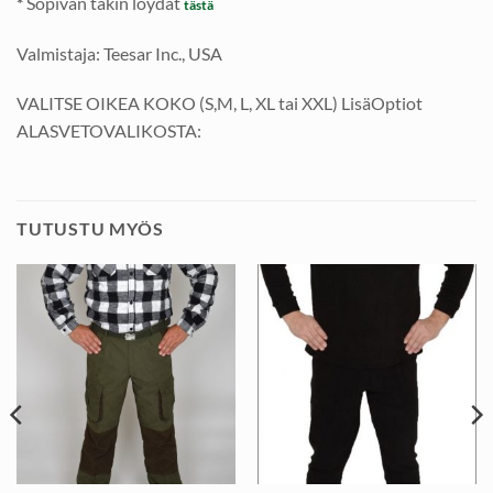
*
Sopivan takin löydät
tästä
Valmistaja: Teesar Inc., USA
VALITSE OIKEA KOKO (S,M, L, XL tai XXL) LisäOptiot
ALASVETOVALIKOSTA:
TUTUSTU MYÖS