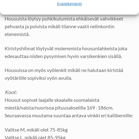
rapsetta maastossa kuulu!
Evästekäytäntö
Housuista löytyy puhkikulumista ehkäisevät vahvikkeet
pehvasta ja polvista mikäli tilanne vaatii nelinkontin
etenemistä.
Kiristyshihnat löytyvät molemmista housunlahkeista joka
edesauttaa niiden pysymisen hyvin varsikenkien sisällä.
Housuissa on myös vyölenkit mikäli ne halutaan kiristää
vyötärölle sopiviksi vyön avulla.
Koot:
Housut sopivat laajalle skaalalle suomalaista
miestä/naista/nuorisoa pituusakselilla 169 -186cm.
Seuraavassa muutama suuntaa antava vinkki eri kaliibereille:
Valitse M, mikäli olet 75-85kg
Valitse L, mikäli olet 85-95kg