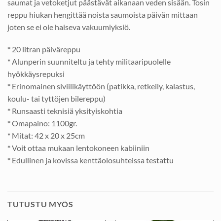
saumat ja vetoketjut päästävät aikanaan veden sisään. Tosin
reppu hiukan hengittää noista saumoista päivän mittaan
joten se ei ole haiseva vakuumiyksiö.
*
20 litran päiväreppu
*
Alunperin suunniteltu ja tehty militaaripuolelle
hyökkäysrepuksi
*
Erinomainen siviilikäyttöön (patikka, retkeily, kalastus,
koulu- tai tyttöjen bilereppu)
*
Runsaasti teknisiä yksityiskohtia
*
Omapaino: 1100gr.
*
Mitat: 42 x 20 x 25cm
*
Voit ottaa mukaan lentokoneen kabiiniin
*
Edullinen ja kovissa kenttäolosuhteissa testattu
TUTUSTU MYÖS