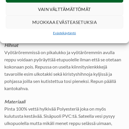
VAIN VÄLTTÄMÄTTÖMÄT
Pehmusteet
Selkää vasten tuleva pehmustelevy on ilmakanavoitu hikisen
MUOKKAA EVÄSTEASETUKSIA
päivän varalta. Anatomisesti muotoillut leveät (5cm) ja
säädettävät olkahihnat ovat myös pehmustettu mukaviksi.
Evästekäytäntö
Hihnat
Vyötäröremmissä on pikalukko ja vyötäröremmin avulla
reppu voidaan pyöräyttää etupuolelle ilman että se otetaan
kokonaan pois. Repussa on useita kiinnityslenkkkejä
tavaroille esim ulkotakki sekä kiristyshihnoja kyljissä ja
pohjassa joilla sen kutistettua tosi pieneksi. Repun päällä
kantokahva.
Materiaali
Pinta 100% vettä hylkivää Polyesteriä joka on myös
kulutusta kestävää. Sisäpuoli PVC:tä. Sateella vesi pysyy
ulkopuolella mutta mikäli menet reppu selässä uimaan,