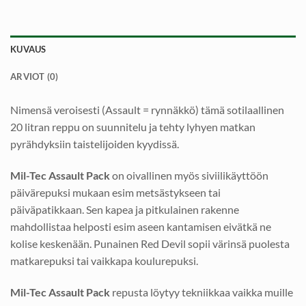
KUVAUS
ARVIOT (0)
Nimensä veroisesti (Assault = rynnäkkö) tämä sotilaallinen
20 litran reppu on suunnitelu ja tehty lyhyen matkan
pyrähdyksiin taistelijoiden kyydissä.
Mil-Tec Assault Pack
on oivallinen myös siviilikäyttöön
päivärepuksi mukaan esim metsästykseen tai
päiväpatikkaan. Sen kapea ja pitkulainen rakenne
mahdollistaa helposti esim aseen kantamisen eivätkä ne
kolise keskenään. Punainen Red Devil sopii värinsä puolesta
matkarepuksi tai vaikkapa koulurepuksi.
Mil-Tec Assault Pack
repusta löytyy tekniikkaa vaikka muille