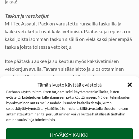
jakaa!
Taskut ja vetoketjut
Mil-Tec Assault Pack on varustettu runsailla taskuilla ja
kaikki vetoketjut ovat kaksivetimisiä. Päätaskuja repussa on
kaksi joista isomman taskun sisällä on vielä kaksi pienempää
taskua joista toisessa vetoketju.
Itse päätasku aukee ja sulkeutuu myös kaksivetimisen
vetoketjun avulla. Tavaran sisäänlaitto ja ulos ottaminen
onnistuu tämän repun kanssa erittäin hyvin.
Tämä sivusto käyttää evästeitä
Toinen päätasku on repun mittainen ja varustettu
Parhaan käyttökokemuksen tarjoamiseksi käytämme tekniikoita, kuten
evästeitä, laitetietojen tallentamiseen ja/tai käyttämiseen. Näiden tekniikoiden
sisälokeroilla. Repun etupinnassa on lisäksi kaksi taskua
hyväksyminen antaa meille mahdollisuuden käsitellä tietoja, kuten
jossa toisessa lokerointi esim kynille ja paperille.
selauskäyttäytymistä tai yksilöllisiä tunnisteita tällä sivustolla. Suostumuksen
antamatta jättäminen tai peruuttaminen voi vaikuttaa haitallisesti tiettyihin
ominaisuuksiin ja toimintoihin.
Juomarakko
Juomarakolle löytyy oma Velcrolla suljettava iso tasku
HYVÄKSY KAIKKI
suoraan selkää vasten. Juomarakon voit hankkia
tästä