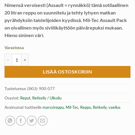
Nimensä veroisesti (Assault = rynnäkkö) tämä sotilaallinen
20 litran reppu on suunnitelu ja tehty lyhyen matkan
pyrähdyksiin taistelijoiden kyydissä. Mil-Tec Assault Pack
on oivallinen myös siviilikäyttöön päivärepuksi mukaan.
Hieno sininen väri.
Varastossa
Reppu 20L, Mil-Tec Assault Pack, sininen väri määrä
LISÄÄ OSTOSKORIIN
Tuotetunnus (SKU):
900-077
Osastot:
Reput
,
Retkeily / Ulkoilu
Avainsanat tuotteelle
marssireppu
,
Mil-Tec
,
Reppu
,
Retkeily
,
vaellus