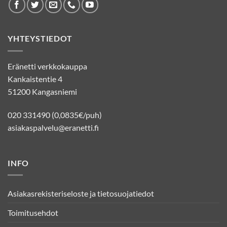
YHTEYSTIEDOT
Eränetti verkkokauppa
Kankaistentie 4
51200 Kangasniemi
020 331490 (0,0835€/puh)
asiakaspalvelu@eranetti.fi
INFO
Asiakasrekisteriseloste ja tietosuojatiedot
Toimitusehdot