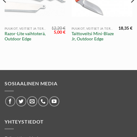
12,20
€
18,35
€
PUUKOT, VEITSET JA TEROITTIMET
PUUKOT, VEITSET JA TEROITTIMET
Alkuperäinen
Nykyinen
5,00
€
Razor-Lite vaihtoterä,
Taittoveitsi Mini-Blaze
hinta
hinta
Outdoor Edge
Jr, Outdoor Edge
oli:
on:
12,20 €.
5,00 €.
SOSIAALINEN MEDIA
YHTEYSTIEDOT