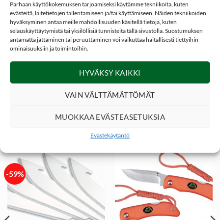
Parhaan käyttökokemuksen tarjoamiseksi käytämme tekniikoita, kuten
KUVAUS
evästeitä, laitetietojen tallentamiseen ja/tai käyttämiseen. Näiden tekniikoiden
hyväksyminen antaa meille mahdollisuuden käsitellä tietoja, kuten
ARVIOT (0)
selauskäyttäytymistä tai yksilöllisiä tunnisteita tällä sivustolla. Suostumuksen
antamatta jättäminen tai peruuttaminen voi vaikuttaa haitallisesti tiettyihin
ominaisuuksiin ja toimintoihin.
Kätevä mekaaninen riippuvaaka saaliin punnitukseen.
Näyttää lukemat 0 – 200kg väliltä n. 1% virhemarginaalin
HYVÄKSY KAIKKI
tarkkuudella. Tukeva rakenne joka kestää hyvin yksityis-
ja seurakäytössä.
VAIN VÄLTTÄMÄTTÖMÄT
MUOKKAA EVÄSTEASETUKSIA
TUTUSTU MYÖS
Evästekäytäntö
-59%