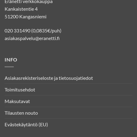
Eränetti verkkokauppa
Kankaistentie 4
51200 Kangasniemi
020 331490 (0,0835€/puh)
asiakaspalvelu@eranetti.fi
INFO
Asiakasrekisteriseloste ja tietosuojatiedot
Toimitusehdot
Maksutavat
Tilausten nouto
Evästekäytäntö (EU)