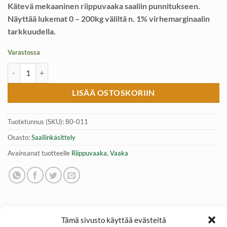
Kätevä mekaaninen riippuvaaka saaliin punnitukseen.
Näyttää lukemat 0 – 200kg väliltä n. 1% virhemarginaalin
tarkkuudella.
Varastossa
Riippuvaaka, 0-200kg määrä
LISÄÄ OSTOSKORIIN
Tuotetunnus (SKU):
80-011
Osasto:
Saaliinkäsittely
Avainsanat tuotteelle
Riippuvaaka
,
Vaaka
Tämä sivusto käyttää evästeitä