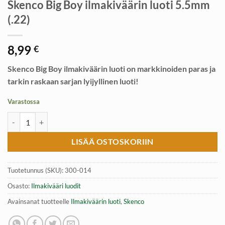
Skenco Big Boy ilmakiväärin luoti 5.5mm
(.22)
8,99
€
Skenco Big Boy ilmakiväärin luoti on markkinoiden paras ja
tarkin raskaan sarjan lyijyllinen luoti!
Varastossa
Skenco Big Boy ilmakiväärin luoti 5.5mm (.22) määrä
LISÄÄ OSTOSKORIIN
Tuotetunnus (SKU):
300-014
Osasto:
Ilmakivääri luodit
Avainsanat tuotteelle
Ilmakiväärin luoti
,
Skenco