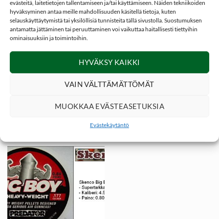
evästeitä, laitetietojen tallentamiseen ja/tai käyttämiseen. Näiden tekniikoiden
* Raskaansarjan ilmakiväärin tarkkuusluoti
hyväksyminen antaa meille mahdollisuuden käsitellä tietoja, kuten
selauskäyttäytymistä tai yksilöllisiä tunnisteita tällä sivustolla. Suostumuksen
* Supertarkka
antamatta jättäminen tai peruuttaminen voi vaikuttaa haitallisesti tiettyihin
* Nerokas rakenne
ominaisuuksiin ja toimintoihin.
* Hyvä läpäisykyky
* Kaliberi: 5.5mm / .22
HYVÄKSY KAIKKI
* Paino: 1.70g
VAIN VÄLTTÄMÄTTÖMÄT
* 100kpl / rasia
MUOKKAA EVÄSTEASETUKSIA
Evästekäytäntö
TUTUSTU MYÖS