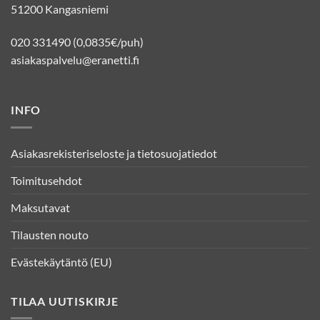
51200 Kangasniemi
020 331490 (0,0835€/puh)
asiakaspalvelu@eranetti.fi
INFO
Asiakasrekisteriseloste ja tietosuojatiedot
Toimitusehdot
Maksutavat
Tilausten nouto
Evästekäytäntö (EU)
TILAA UUTISKIRJE