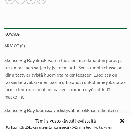
KUVAUS
ARVIOT (0)
Skenco Big Boy ilmakiväärin luoti on markkinoiden paras ja
tarkin raskaan sarjan lyijyllinen luoti. Sen suunnittelussa on
kiinnitetty erityistä huomiota rakenteeseen. Luodissa on
raskas teräväkärkinen pää ja ultraohut runkohame joka pitää
luodin lentoradan ohjusmaisen suorana myös pitkillä
matkoilla.
Skenco Big Boy luodissa yhdistyvät nerokkaan rakenteen
vuoksi tarkkuus ja hyvä läpäisykyky terävän painavan kärjen
Tämä sivusto käyttää evästeitä
avulla.
Parhaan käyttökokemuksen tarjoamiseksi käytämme tekniikoita, kuten