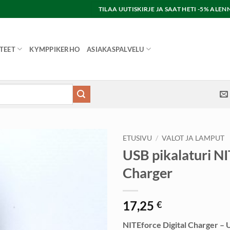
TILAA UUTISKIRJE JA SAAT HETI -5% AL
TEET
KYMPPIKERHO
ASIAKASPALVELU
ETUSIVU
/
VALOT JA LAMPUT
USB pikalaturi NI
Charger
17,25
€
NITEforce Digital Charger – U