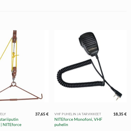
+
37,65
€
18,35
€
TELY
VHF PUHELIN JA TARVIKKEET
stariiputin
NITEforce Monofoni, VHF
 | NITEforce
puhelin