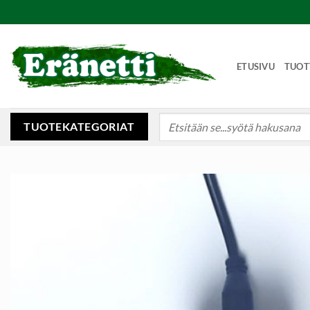
Skip
to
content
ETUSIVU
TUOT
Etsi:
TUOTEKATEGORIAT