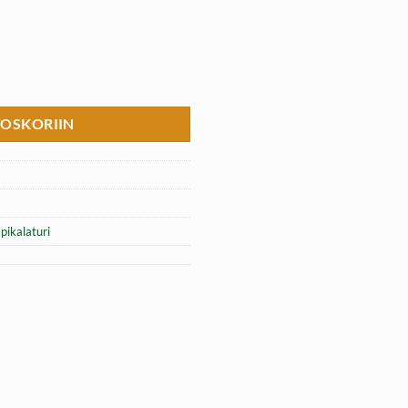
 Charger määrä
TOSKORIIN
pikalaturi