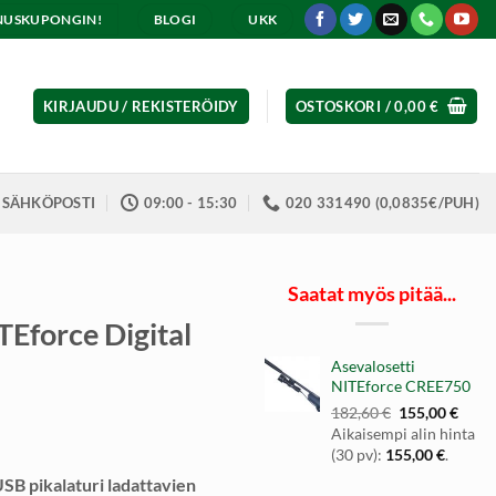
ENNUSKUPONGIN!
BLOGI
UKK
KIRJAUDU / REKISTERÖIDY
OSTOSKORI /
0,00
€
SÄHKÖPOSTI
09:00 - 15:30
020 331490 (0,0835€/PUH)
Saatat myös pitää...
TEforce Digital
Asevalosetti
NITEforce CREE750
Alkuperäinen
Nyky
182,60
€
155,00
€
hinta
hinta
Aikaisempi alin hinta
oli:
on:
(30 pv):
155,00
€
.
182,60 €.
155,0
SB pikalaturi ladattavien