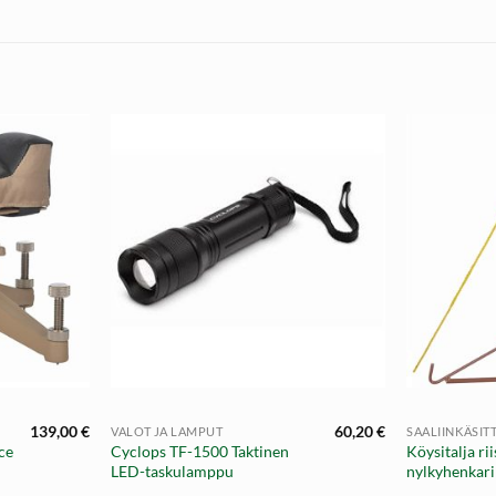
+
+
139,00
€
60,20
€
VALOT JA LAMPUT
SAALIINKÄSIT
ce
Cyclops TF-1500 Taktinen
Köysitalja rii
LED-taskulamppu
nylkyhenkari