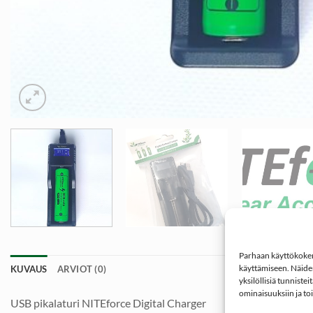
Parhaan käyttökokemu
käyttämiseen. Näiden
KUVAUS
ARVIOT (0)
yksilöllisiä tunniste
ominaisuuksiin ja to
USB pikalaturi NITEforce Digital Charger