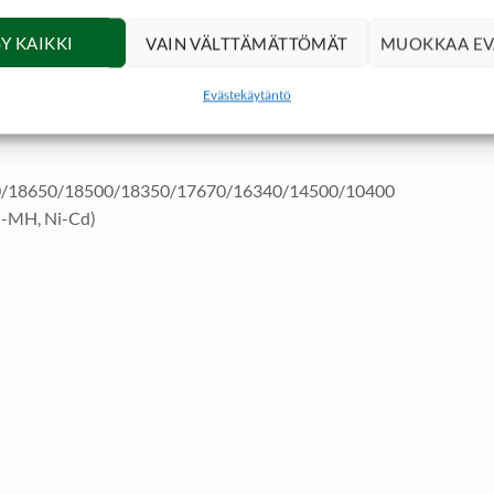
ille 3.6V / 3.7V akkuparisto tyypeille: 26650/18650/18500/1835
Y KAIKKI
VAIN VÄLTTÄMÄTTÖMÄT
MUOKKAA EV
Cd akkuparisto) latausta.
Evästekäytäntö
ohto yhdistyy oman matkapuhelimen verkkovirtalaitteeseen, jonka 
e: 26650/18650/18500/18350/17670/16340/14500/10400
Ni-MH, Ni-Cd)