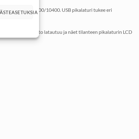
0/17670/16340/14500/10400. USB pikalaturi tukee eri
ÄSTEASETUKSIA
avulla akkuparisto latautuu ja näet tilanteen pikalaturin LCD