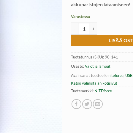
akkuparistojen lataamiseen!
Varastossa
USB pikalaturi NITEforce Digital
LISÄÄ OS
Tuotetunnus (SKU):
90-141
Osasto:
Valot ja lamput
Avainsanat tuotteelle
niteforce
,
USB 
Katso valmistajan kotisivut
Tuotemerkki:
NITEforce