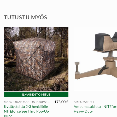
TUTUSTU MYÖS
+
+
ILMAINEN TOIMITUS
175,00
€
MAASTOKATOKSET JA PUUPASSIT
AMPUMATUET
Kyttäysteltta 2-3 henkilölle |
Ampumatuki etu | NITEfor
NITEforce See Thru Pop-Up
Heavy Duty
Blind