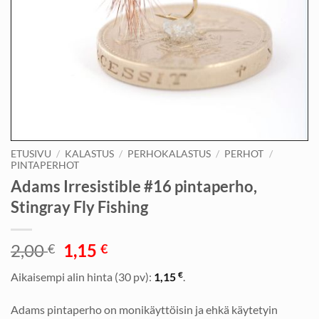
ETUSIVU
/
KALASTUS
/
PERHOKALASTUS
/
PERHOT
/
PINTAPERHOT
Adams Irresistible #16 pintaperho,
Stingray Fly Fishing
Alkuperäinen
Nykyinen
2,00
1,15
€
€
hinta
hinta
€
Aikaisempi alin hinta (30 pv):
1,15
.
oli:
on:
2,00 €.
1,15 €.
Adams pintaperho on monikäyttöisin ja ehkä käytetyin