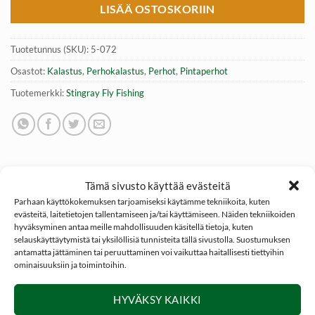
LISÄÄ OSTOSKORIIN
Tuotetunnus (SKU):
5-072
Osastot:
Kalastus
,
Perhokalastus
,
Perhot
,
Pintaperhot
Tuotemerkki:
Stingray Fly Fishing
Tämä sivusto käyttää evästeitä
Parhaan käyttökokemuksen tarjoamiseksi käytämme tekniikoita, kuten
KUVAUS
evästeitä, laitetietojen tallentamiseen ja/tai käyttämiseen. Näiden tekniikoiden
hyväksyminen antaa meille mahdollisuuden käsitellä tietoja, kuten
ARVIOT (0)
selauskäyttäytymistä tai yksilöllisiä tunnisteita tällä sivustolla. Suostumuksen
antamatta jättäminen tai peruuttaminen voi vaikuttaa haitallisesti tiettyihin
ominaisuuksiin ja toimintoihin.
Adams
pintaperho on monikäyttöisin ja ehkä käytetyin
perho joka kuuluu jokaisen perhorasian vakiovarustukseen.
HYVÄKSY KAIKKI