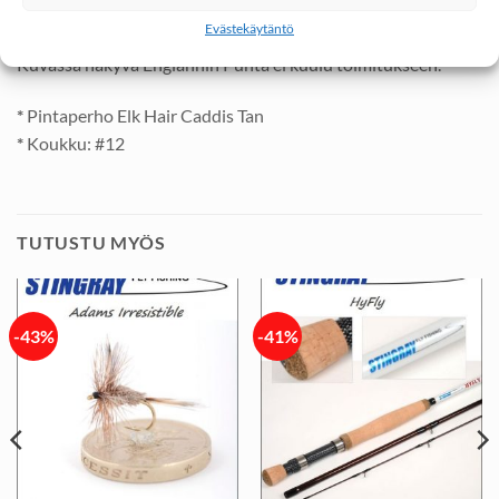
mahdollisimman vapaasti uiton aikana.
Evästekäytäntö
Kuvassa näkyvä Englannin Punta ei kuulu toimitukseen.
*
Pintaperho Elk Hair Caddis Tan
*
Koukku: #12
TUTUSTU MYÖS
-43%
-41%