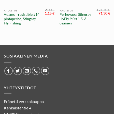
2,00
€
121,40
€
KALASTUS
KALASTUS
Alkuperäinen
Nykyinen
Alkuperä
Ny
1,15
€
71,30
€
Adams Irresistible #14
Perhovapa, Stingray
hinta
hinta
hinta
hi
pintaperho, Stingray
HyFly 9.0 #4-5, 3
oli:
on:
oli:
on
2,00 €.
1,15 €.
121,40 €.
71
Fly Fishing
osainen
SOSIAALINEN MEDIA
YHTEYSTIEDOT
Eränetti verkkokauppa
Kankaistentie 4