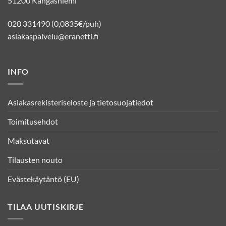
51200 Kangasniemi
020 331490 (0,0835€/puh)
asiakaspalvelu@eranetti.fi
INFO
Asiakasrekisteriseloste ja tietosuojatiedot
Toimitusehdot
Maksutavat
Tilausten nouto
Evästekäytäntö (EU)
TILAA UUTISKIRJE