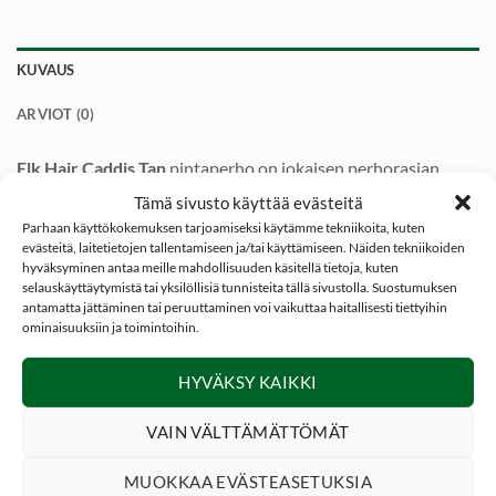
KUVAUS
ARVIOT (0)
Elk Hair Caddis Tan
pintaperho on jokaisen perhorasian
ehdoton vakiovarustus mikäli haussa on esim Ahven, Harjus,
Tämä sivusto käyttää evästeitä
Järvitaimen ja Kirjolohi.
Parhaan käyttökokemuksen tarjoamiseksi käytämme tekniikoita, kuten
evästeitä, laitetietojen tallentamiseen ja/tai käyttämiseen. Näiden tekniikoiden
hyväksyminen antaa meille mahdollisuuden käsitellä tietoja, kuten
Elk Hair Caddis Tan
toimii keväästä syksyyn joten sen avulla
selauskäyttäytymistä tai yksilöllisiä tunnisteita tällä sivustolla. Suostumuksen
pärjää koko kauden alusta loppuun.
antamatta jättäminen tai peruuttaminen voi vaikuttaa haitallisesti tiettyihin
ominaisuuksiin ja toimintoihin.
Kun kala on syönnillä, Elk Hair Caddis Tan perhoa voi käyttää
aamulla, päivällä ja illalla.
HYVÄKSY KAIKKI
Toimii joella, koskilla tai järvillä.
VAIN VÄLTTÄMÄTTÖMÄT
Kuten muillakin pintaperhoilla, katso että perho kelluu
MUOKKAA EVÄSTEASETUKSIA