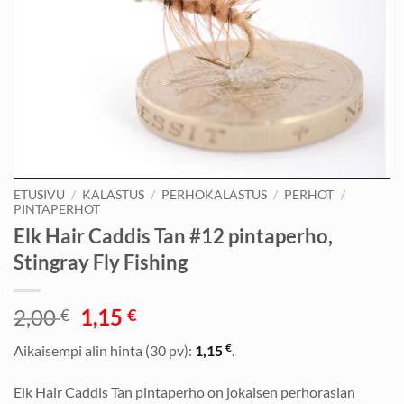
ETUSIVU
/
KALASTUS
/
PERHOKALASTUS
/
PERHOT
/
PINTAPERHOT
Elk Hair Caddis Tan #12 pintaperho,
Stingray Fly Fishing
Alkuperäinen
Nykyinen
2,00
1,15
€
€
hinta
hinta
€
Aikaisempi alin hinta (30 pv):
1,15
.
oli:
on:
2,00 €.
1,15 €.
Elk Hair Caddis Tan pintaperho on jokaisen perhorasian