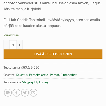
ehdoton vakiovarustus mikäli haussa on esim Ahven, Harjus,
Järvitaimen ja Kirjolohi.
Elk Hair Caddis Tan toimii keväästä syksyyn joten sen avulla
pärjää koko kauden alusta loppuun.
Varastossa
Elk Hair Caddis Tan #12 pintaperho, Stingray Fly Fishing määrä
LISÄÄ OSTOSKORIIN
Tuotetunnus (SKU):
5-080
Osastot:
Kalastus
,
Perhokalastus
,
Perhot
,
Pintaperhot
Tuotemerkki:
Stingray Fly Fishing