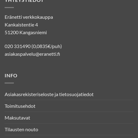
Eränetti verkkokauppa
Kankaistentie 4
51200 Kangasniemi
020 331490 (0,0835€/puh)
asiakaspalvelu@eranetti.fi
INFO
Asiakasrekisteriseloste ja tietosuojatiedot
Toimitusehdot
Maksutavat
Tilausten nouto