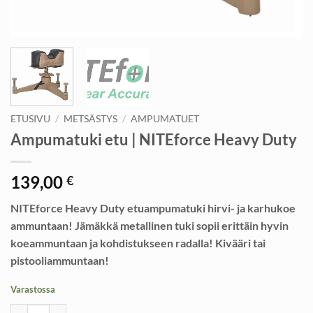
ETUSIVU
/
METSÄSTYS
/
AMPUMATUET
Ampumatuki etu | NITEforce Heavy Duty
139,00
€
NITEforce Heavy Duty etuampumatuki hirvi- ja karhukoe
ammuntaan! Jämäkkä metallinen tuki sopii erittäin hyvin
koeammuntaan ja kohdistukseen radalla! Kivääri tai
pistooliammuntaan!
Varastossa
Ampumatuki etu | NITEforce Heavy Duty määrä