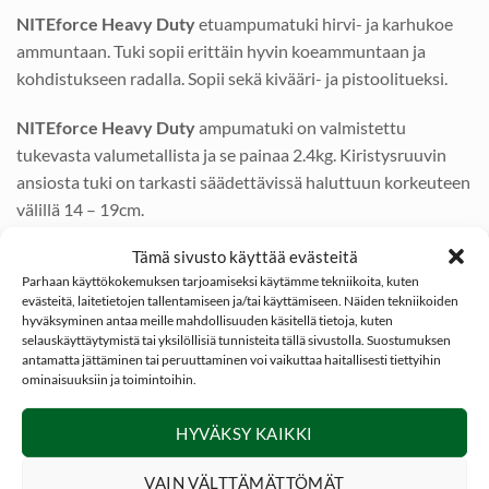
NITEforce Heavy Duty
etuampumatuki hirvi- ja karhukoe
ammuntaan. Tuki sopii erittäin hyvin koeammuntaan ja
kohdistukseen radalla. Sopii sekä kivääri- ja pistoolitueksi.
NITEforce Heavy Duty
ampumatuki on valmistettu
tukevasta valumetallista ja se painaa 2.4kg. Kiristysruuvin
ansiosta tuki on tarkasti säädettävissä haluttuun korkeuteen
välillä 14 – 19cm.
Tämä sivusto käyttää evästeitä
Tuessa on 3 jalkaa joiden jokaisessa päässä on oma
Parhaan käyttökokemuksen tarjoamiseksi käytämme tekniikoita, kuten
hienosäätö kärki, mikäli alusta on epätasainen. Kärjet ovat
evästeitä, laitetietojen tallentamiseen ja/tai käyttämiseen. Näiden tekniikoiden
terävät jolloin saat alustasta hyvän otteen.
hyväksyminen antaa meille mahdollisuuden käsitellä tietoja, kuten
selauskäyttäytymistä tai yksilöllisiä tunnisteita tällä sivustolla. Suostumuksen
antamatta jättäminen tai peruuttaminen voi vaikuttaa haitallisesti tiettyihin
NITEforce Heavy Duty
ampumatuen mukana tulee 600
ominaisuuksiin ja toimintoihin.
Denierin tukevasta nailonkankaasta valmistettu tukipussi,
joka on valmiiksi esitäytetty!
HYVÄKSY KAIKKI
*
Ampumatuki joka soveltuu kivääri- ja pistoolitueksi
VAIN VÄLTTÄMÄTTÖMÄT