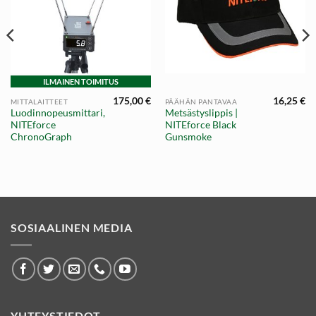
ILMAINEN TOIMITUS
175,00
€
16,25
€
MITTALAITTEET
PÄÄHÄN PANTAVAA
Luodinnopeusmittari,
Metsästyslippis |
NITEforce
NITEforce Black
ChronoGraph
Gunsmoke
SOSIAALINEN MEDIA
YHTEYSTIEDOT