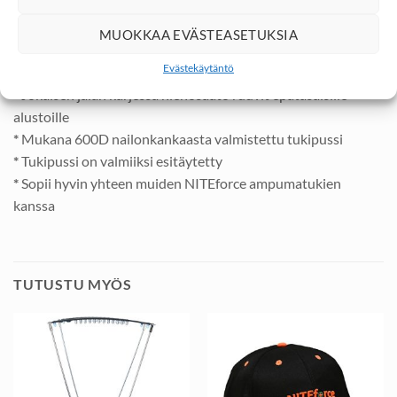
*
Tukeva 3-jalka metallirakenne
*
Valumetallirunko
MUOKKAA EVÄSTEASETUKSIA
*
Paino n 2.4kg
Evästekäytäntö
*
Hyvä ja tarkka korkeussäätö mahdollisuus
*
Jokaisen jalan kärjessä hienosäätö ruuvit epätasaisille
alustoille
*
Mukana 600D nailonkankaasta valmistettu tukipussi
*
Tukipussi on valmiiksi esitäytetty
*
Sopii hyvin yhteen muiden NITEforce ampumatukien
kanssa
TUTUSTU MYÖS