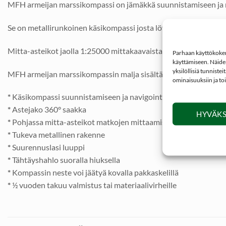
MFH armeijan marssikompassi on jämäkkä suunnistamiseen ja nav
Se on metallirunkoinen käsikompassi josta löytyy myös astejako
Mitta-asteikot jaolla 1:25000 mittakaavaista peruskarttaa tuk
Parhaan käyttökokemu
käyttämiseen. Näiden
yksilöllisiä tunniste
MFH armeijan marssikompassin malja sisältää nesteen joka hida
ominaisuuksiin ja to
*
Käsikompassi suunnistamiseen ja navigointiin
*
Astejako 360° saakka
HYVÄKS
*
Pohjassa mitta-asteikot matkojen mittaamista varten
*
Tukeva metallinen rakenne
*
Suurennuslasi luuppi
*
Tähtäyshahlo suoralla hiuksella
*
Kompassin neste voi jäätyä kovalla pakkaskelillä
*
½ vuoden takuu valmistus tai materiaalivirheille