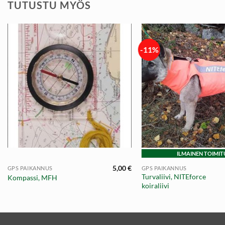
TUTUSTU MYÖS
-11%
+
+
ILMAINEN TOIMIT
5,00
€
GPS PAIKANNUS
GPS PAIKANNUS
Turvaliivi, NITEforce
Kompassi, MFH
koiraliivi