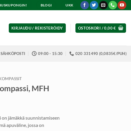
ENNUSKUPONGIN!
BLOGI
UKK
KIRJAUDU / REKISTERÖIDY
OSTOSKORI /
0,00
€
SÄHKÖPOSTI
09:00 - 15:30
020 331490 (0,0835€/PUH)
KOMPASSIT
kompassi, MFH
 on jämäkkä suunnistamiseen
ämä apuväline, jossa on