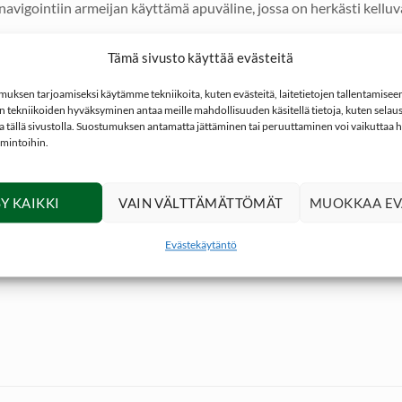
igointiin armeijan käyttämä apuväline, jossa on herkästi kelluva
 360° saakka sekä mitta-asteikot.
Tämä sivusto käyttää evästeitä
ien. Normaali mitta-asteikko 0-10cm. Mitta-asteikot helpottavat 
ksen tarjoamiseksi käytämme tekniikoita, kuten evästeitä, laitetietojen tallentamiseen 
 tekniikoiden hyväksyminen antaa meille mahdollisuuden käsitellä tietoja, kuten selaus
ita tällä sivustolla. Suostumuksen antamatta jättäminen tai peruuttaminen voi vaikuttaa hai
staa neulan liikkeitä ja tehden kompassin lukemisesta helpompaa
imintoihin.
Y KAIKKI
VAIN VÄLTTÄMÄTTÖMÄT
MUOKKAA EV
Evästekäytäntö