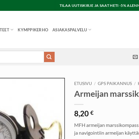
TILAA UUTISKIRJE JA SAAT HETI -5% AL
TEET
KYMPPIKERHO
ASIAKASPALVELU
ETUSIVU
/
GPS PAIKANNUS
/
Armeijan marssi
8,20
€
MFH armeijan marssikompassi
ja navigointiin armeijan käytt