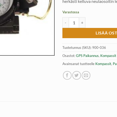
herkästi kelluva neulaosoitin l
Varastossa
Armeijan marssikompassi, MFH 
LISÄÄ OS
Tuotetunnus (SKU):
900-036
Osastot:
GPS Paikannus
,
Kompassit
Avainsanat tuotteelle
Kompassit
,
Pa