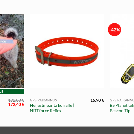
-42%
+
+
US
192,80
€
15,90
€
GPS PAIKANNUS
GPS PAIKANN
Alkuperäinen
Nykyinen
172,40
€
Heijastinpanta koiralle |
BS Planet te
hinta
hinta
NITEforce Reflex
Beacon Tip
oli:
on:
192,80 €.
172,40 €.