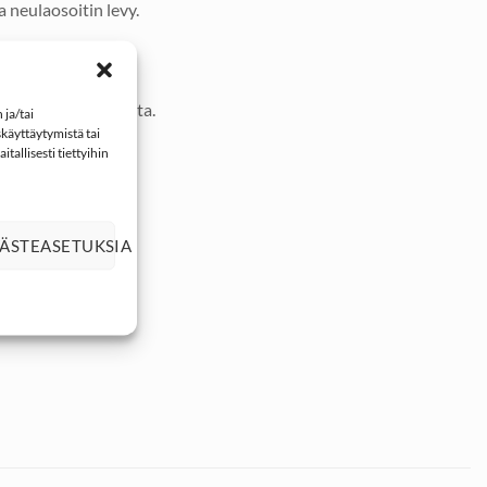
 neulaosoitin levy.
matkojen mittaamista.
ja/tai
käyttäytymistä tai
tallisesti tiettyihin
.
ÄSTEASETUKSIA