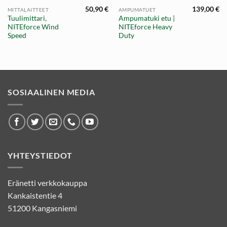
50,90
€
139,00
€
MITTALAITTEET
AMPUMATUET
Tuulimittari,
Ampumatuki etu |
NITEforce Wind
NITEforce Heavy
Speed
Duty
SOSIAALINEN MEDIA
YHTEYSTIEDOT
Eränetti verkkokauppa
Kankaistentie 4
51200 Kangasniemi