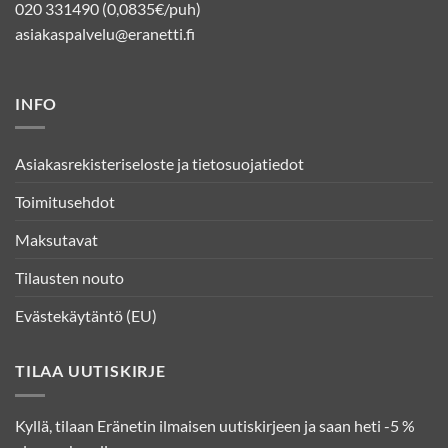
020 331490 (0,0835€/puh)
asiakaspalvelu@eranetti.fi
INFO
Asiakasrekisteriseloste ja tietosuojatiedot
Toimitusehdot
Maksutavat
Tilausten nouto
Evästekäytäntö (EU)
TILAA UUTISKIRJE
Kyllä, tilaan Eränetin ilmaisen uutiskirjeen ja saan heti -5 %