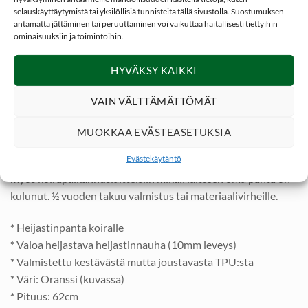
kaula Ø 6cm, suurin kaula Ø19cm. Reikien väli: 20mm välein.
selauskäyttäytymistä tai yksilöllisiä tunnisteita tällä sivustolla. Suostumuksen
antamatta jättäminen tai peruuttaminen voi vaikuttaa haitallisesti tiettyihin
ominaisuuksiin ja toimintoihin.
NITEforce Reflex
heijastinpannan kokonaispituus on 62cm
ja leveys 25mm sekä paksuus 2,5mm. Pantaa voidaan
HYVÄKSY KAIKKI
tarvittaessa leikata sopivan mittaiseksi. Myös reikiä voidaan
tehdä lisää, mikäli siihen halutaan kiinnittää esim omistajan
VAIN VÄLTTÄMÄTTÖMÄT
tunnistetiedot. Metalliosat ruostumatonta metallia. Hitsattu
D rengas talutinta varten.
MUOKKAA EVÄSTEASETUKSIA
Evästekäytäntö
NITEforce Reflex
heijastinpanta soveltuu erinomaisesti
myös koirapaikannuslaitteisiin mikäli laitteen oma panta on
kulunut. ½ vuoden takuu valmistus tai materiaalivirheille.
*
Heijastinpanta koiralle
*
Valoa heijastava heijastinnauha (10mm leveys)
*
Valmistettu kestävästä mutta joustavasta TPU:sta
*
Väri: Oranssi (kuvassa)
*
Pituus: 62cm