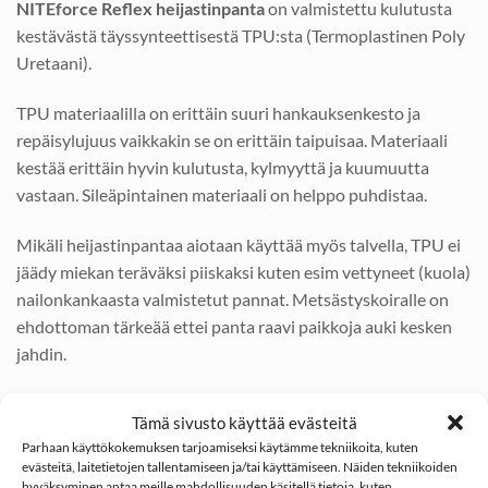
NITEforce Reflex heijastinpanta
on valmistettu kulutusta
kestävästä täyssynteettisestä TPU:sta (Termoplastinen Poly
Uretaani).
TPU materiaalilla on erittäin suuri hankauksenkesto ja
repäisylujuus vaikkakin se on erittäin taipuisaa. Materiaali
kestää erittäin hyvin kulutusta, kylmyyttä ja kuumuutta
vastaan. Sileäpintainen materiaali on helppo puhdistaa.
Mikäli heijastinpantaa aiotaan käyttää myös talvella, TPU ei
jäädy miekan teräväksi piiskaksi kuten esim vettyneet (kuola)
nailonkankaasta valmistetut pannat. Metsästyskoiralle on
ehdottoman tärkeää ettei panta raavi paikkoja auki kesken
jahdin.
NITEforce Reflex
heijastinpannan pää on pyöristetty ja sen
Tämä sivusto käyttää evästeitä
heijastinnauha näkyy erittäin hyvin valon siihen osuessa.
Parhaan käyttökokemuksen tarjoamiseksi käytämme tekniikoita, kuten
evästeitä, laitetietojen tallentamiseen ja/tai käyttämiseen. Näiden tekniikoiden
Panta mahtuu aina pienestä isoon koiraan saakka: Pienin
hyväksyminen antaa meille mahdollisuuden käsitellä tietoja, kuten