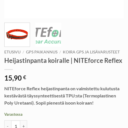
ETUSIVU
/
GPS PAIKANNUS
/
KOIRA GPS JA LISÄVARUSTEET
Heijastinpanta koiralle | NITEforce Reflex
15,90
€
NITEforce Reflex heijastinpanta on valmistettu kulutusta
kestävästä täyssynteettisestä TPU:sta (Termoplastinen
Poly Uretaani). Sopii pienestä isoon koiraan!
Varastossa
Heijastinpanta koiralle | NITEforce Reflex määrä