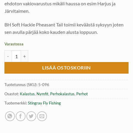
ehdoton vakiovarustus mikäli haussa on esim Harjus ja
Järvitaimen.
BH Soft Hackle Pheasant Tail toimii keväästä syksyyn joten
sen avulla pärjää koko kauden alusta loppuun.
Varastossa
BH Soft Hackle Pheasant Tail #16 nymfi, Stingray Fly Fishing määrä
LISÄÄ OSTOSKORIIN
Tuotetunnus (SKU):
5-096
Osastot:
Kalastus
,
Nymfit
,
Perhokalastus
,
Perhot
Tuotemerkki:
Stingray Fly Fishing