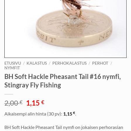
ETUSIVU
/
KALASTUS
/
PERHOKALASTUS
/
PERHOT
/
NYMFIT
BH Soft Hackle Pheasant Tail #16 nymfi,
Stingray Fly Fishing
Alkuperäinen
Nykyinen
2,00
1,15
€
€
hinta
hinta
€
Aikaisempi alin hinta (30 pv):
1,15
.
oli:
on:
2,00 €.
1,15 €.
BH Soft Hackle Pheasant Tail nymfi on jokaisen perhorasian