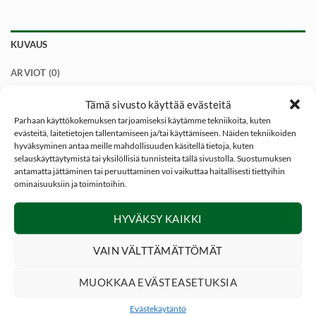
KUVAUS
ARVIOT (0)
Tämä sivusto käyttää evästeitä
BH Soft Hackle Pheasant Tail
nymfi on jokaisen perhorasian
Parhaan käyttökokemuksen tarjoamiseksi käytämme tekniikoita, kuten
ehdoton vakiovarustus mikäli haussa on esim Harjus ja
evästeitä, laitetietojen tallentamiseen ja/tai käyttämiseen. Näiden tekniikoiden
Järvitaimen.
hyväksyminen antaa meille mahdollisuuden käsitellä tietoja, kuten
selauskäyttäytymistä tai yksilöllisiä tunnisteita tällä sivustolla. Suostumuksen
antamatta jättäminen tai peruuttaminen voi vaikuttaa haitallisesti tiettyihin
BH Soft Hackle Pheasant Tail
toimii keväästä syksyyn joten
ominaisuuksiin ja toimintoihin.
sen avulla pärjää koko kauden alusta loppuun.
HYVÄKSY KAIKKI
Kun kala on syönnillä, BH Soft Hackle Pheasant Tail nymfiä
voi käyttää aamulla, päivällä ja illalla.
VAIN VÄLTTÄMÄTTÖMÄT
Toimii joella tai koskella.
MUOKKAA EVÄSTEASETUKSIA
Kuvassa näkyvä Englannin Punta ei kuulu toimitukseen.
Evästekäytäntö