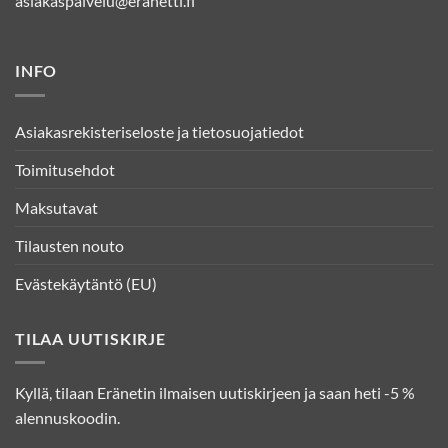
asiakaspalvelu@eranetti.fi
INFO
Asiakasrekisteriseloste ja tietosuojatiedot
Toimitusehdot
Maksutavat
Tilausten nouto
Evästekäytäntö (EU)
TILAA UUTISKIRJE
Kyllä, tilaan Eränetin ilmaisen uutiskirjeen ja saan heti -5 %
alennuskoodin.