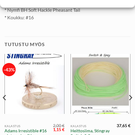
*
Nymfi BH Soft Hackle Pheasant Tail
*
Koukku: #16
TUTUSTU MYÖS
-43%
2,00
€
37,65
€
KALASTUS
KALASTUS
äinen
Nykyinen
Alkuperäinen
Nykyinen
1,15
€
Adams Irresistible #16
Heittosiima, Stingray
hinta
hinta
hinta