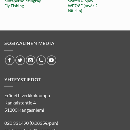
pintaperho, Stingray
Switch & Spey
on:
oli:
on:
.
61,10 €.
2,00 €.
1,15 €.
Fly Fishing
WF7/8F (myös 2
kätisiin)
SOSIAALINEN MEDIA
YHTEYSTIEDOT
Eränetti verkkokauppa
Kankaistentie 4
51200 Kangasniemi
020 331490 (0,0835€/puh)