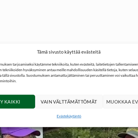
Tämä sivusto käyttää evästeitä
uunoita valmistava yritys. Franco Bornaghi aloitti patruunoiden
ksen tarjoamiseksi käytämme tekniikoita, kuten evästeitä, laitetietojen tallentamiseen 
si laajentamaan valmistuksen nopeasti liiketoiminnaksi. Nykyään 
 tekniikoiden hyväksyminen antaa meille mahdollisuuden käsitellä tietoja, kuten selaus
 laadukkaita haulikonpatruunoita sekä metsästykseen että urheil
ita tällä sivustolla. Suostumuksen antamatta jättäminen tai peruuttaminen voi vaikuttaa hai
imintoihin.
-patruunoita.
Y KAIKKI
VAIN VÄLTTÄMÄTTÖMÄT
MUOKKAA EV
Evästekäytäntö