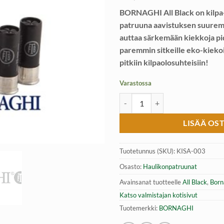
BORNAGHI All Black on kilp
patruuna aavistuksen suuremm
auttaa särkemään kiekkoja p
paremmin sitkeille eko-kiekoi
pitkiin kilpaolosuhteisiin!
Varastossa
BORNAGHI All Black 24g 12/70 No
LISÄÄ OS
Tuotetunnus (SKU):
KISA-003
Osasto:
Haulikonpatruunat
Avainsanat tuotteelle
All Black
,
Born
Katso valmistajan kotisivut
Tuotemerkki:
BORNAGHI