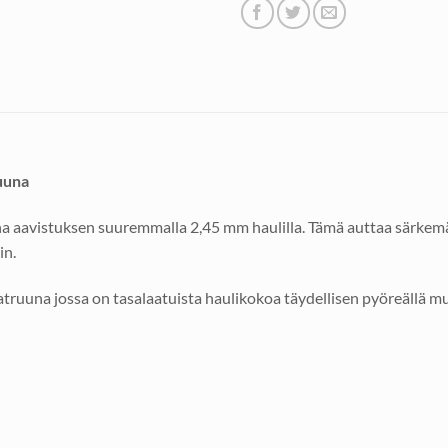
uuna
aavistuksen suuremmalla 2,45 mm haulilla. Tämä auttaa särkemä
in.
truuna jossa on tasalaatuista haulikokoa täydellisen pyöreällä m