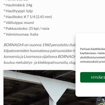
*
Haulimäärä: 24g
*
Haulityyppi: lyijy
*
Haulikoko: # 7 1/4 (2.45 mm)
*
Välitulppa: muovi
*
Pakkauskoko: 25 kpl / rasia
*
Valmistusmaa: Italia
BORNAGHI on vuonna 1960 perustettu Italialainen haulikonpatr
Parhaan käyttökokemu
kilpatovereiden huomatessa patruunoiden hyvän laadun, hän pää
käyttämiseen. Näiden
konsernia ja Livornossa sijaitseva BORNAGHI:n tehdas tuottaa
yksilöllisiä tunniste
ominaisuuksiin ja to
kuuluu metsästys- ja kiekkopatruunoita, slugeja sekä buckshot 
HYVÄKS