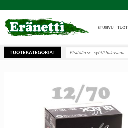
Skip
to
content
ETUSIVU
TUOT
Etsi:
TUOTEKATEGORIAT