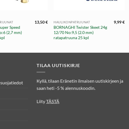
+
13,50
€
9,99
€
TRUUNAT
HAULIKONPATRUUNAT
Super Speed
BORNAGHI Twister Skeet 24g
o:6 (2,7 mm)
12/70 No:9,5 (2.0 mm)
kpl
ratapatruuna 25 kpl
TILAA UUTISKIRJE
Kyllä, tilaan Eränetin ilmaisen uutiskirjeen ja
osuojatiedot
saan heti -5 % alennuskoodin.
Liity
TÄSTÄ