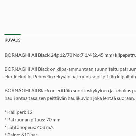
KUVAUS
BORNAGHI All Black 24g 12/70 No:7 1/4 (2.45 mm) kilpapatr
BORNAGHI All Black on kilpa-ammuntaan suunniteltu patruuna 
eko-kiekoille. Pehmeän rekyylin patruuna sopii pitkiin kilpailuih
BORNAGHI All Black on erittäin suorituskykyinen ja tehokas pa
hauli antaa tasaisen peittävän haulikuvion joka lentää suoraan.
*
Kaliiperi: 12
*
Patruunan pituus: 70 mm
*
Lähtönopeus: 408 m/s
*
Paine: 610 bar