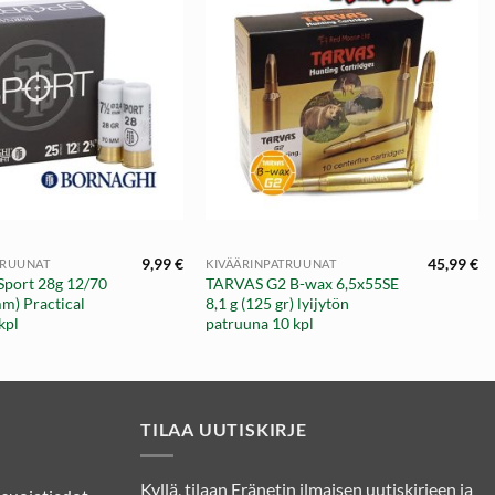
+
9,99
€
45,99
€
TRUUNAT
KIVÄÄRINPATRUUNAT
port 28g 12/70
TARVAS G2 B-wax 6,5x55SE
mm) Practical
8,1 g (125 gr) lyijytön
kpl
patruuna 10 kpl
TILAA UUTISKIRJE
Kyllä, tilaan Eränetin ilmaisen uutiskirjeen ja