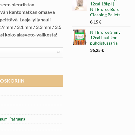
12cal 18kpl |
seen pienriistan
NITEforce Bore
hyvän kantomatkan omaava
Cleaning Pellets
eittävä. Laaja lyijyhauli
8,15
€
,9 mm / 3,1 mm / 3,3 mm / 3,5
NITEforce Shiny
si koko alasveto-valikosta!
12cal haulikon
puhdistussarja
36,25
€
truuna 10 kpl määrä
TOSKORIIN
num
,
Patruuna