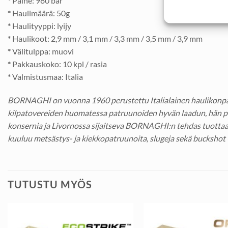
*
Paine: 980 bar
*
Haulimäärä: 50g
*
Haulityyppi: lyijy
*
Haulikoot: 2,9 mm / 3,1 mm / 3,3 mm / 3,5 mm / 3,9 mm
*
Välitulppa: muovi
*
Pakkauskoko: 10 kpl / rasia
*
Valmistusmaa: Italia
BORNAGHI on vuonna 1960 perustettu Italialainen haulikonpatr
kilpatovereiden huomatessa patruunoiden hyvän laadun, hän pää
konsernia ja Livornossa sijaitseva BORNAGHI:n tehdas tuottaa
kuuluu metsästys- ja kiekkopatruunoita, slugeja sekä buckshot 
TUTUSTU MYÖS