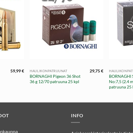
+
+
59,99
€
29,75
€
HAULIKONPATRUUNAT
HAULIKONPA
BORNAGHI Pigeon 36 Shot
BORNAGHI S
36 g 12/70 patruuna 25 kpl
No:7,5 (2.4 
patruuna 25 
DOT
INFO
kkokauppa