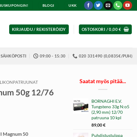
ENNUSKUPONGIN!
BLOGI
UKK
KIRJAUDU / REKISTERÖIDY
OSTOSKORI /
0,00
€
SÄHKÖPOSTI
09:00 - 15:30
020 331490 (0,0835€/PUH)
Saatat myös pitää...
LIKONPATRUUNAT
um 50g 12/76
BORNAGHI E.V.
Tungsteno 33g N:o5
(2,90 mm) 12/70
patruuna 10 kpl
89,00
€
I Magnum 50
Puhdistustulppa