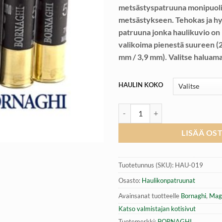
metsästyspatruuna monipuoli
metsästykseen. Tehokas ja 
patruuna jonka haulikuvio on p
valikoima pienestä suureen (2
mm / 3,9 mm). Valitse haluama
HAULIN KOKO
BORNAGHI Magnum 50g 12/76 pa
LISÄÄ OS
Tuotetunnus (SKU):
HAU-019
Osasto:
Haulikonpatruunat
Avainsanat tuotteelle
Bornaghi
,
Mag
Katso valmistajan kotisivut
Tuotemerkki:
BORNAGHI