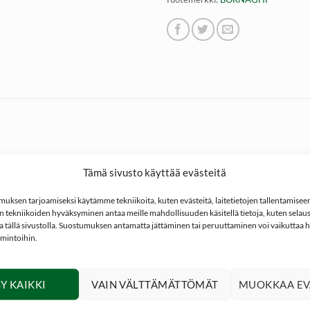
Tämä sivusto käyttää evästeitä
uoliseen pienriistan metsästykseen maksimaalisella 50g latauk
tavana erittäin laajalla haulivalikoimalla (2,9 mm – 3,9 mm). Valits
ksen tarjoamiseksi käytämme tekniikoita, kuten evästeitä, laitetietojen tallentamiseen 
 tekniikoiden hyväksyminen antaa meille mahdollisuuden käsitellä tietoja, kuten selaus
ita tällä sivustolla. Suostumuksen antamatta jättäminen tai peruuttaminen voi vaikuttaa hai
980 baria. Tehokas ja hyvän kantomatkan omaava patruuna jonk
imintoihin.
Y KAIKKI
VAIN VÄLTTÄMÄTTÖMÄT
MUOKKAA EV