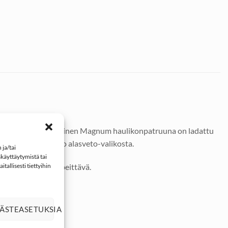
sella. Suorituskykyinen Magnum haulikonpatruuna on ladattu
e haluamasi haulikoko alasveto-valikosta.
ja/tai
käyttäytymistä tai
tallisesti tiettyihin
a haulikuvio on peittävä.
ÄSTEASETUKSIA