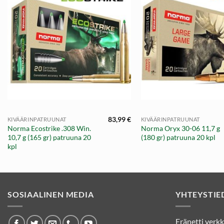
+
+
83,99
€
KIVÄÄRINPATRUUNAT
KIVÄÄRINPATRUUNAT
Norma Ecostrike .308 Win.
Norma Oryx 30-06 11,7 g
10,7 g (165 gr) patruuna 20
(180 gr) patruuna 20 kpl
kpl
SOSIAALINEN MEDIA
YHTEYSTIE
Eränetti ver