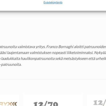
Evästekäytäntö
uunoita valmistava yritys. Franco Bornaghi aloitti patruunoiden
si laajentamaan valmistuksen nopeasti liiketoiminnaksi. Nykyään 
 laadukkaita haulikonpatruunoita sekä metsästykseen että urheil
-patruunoita.