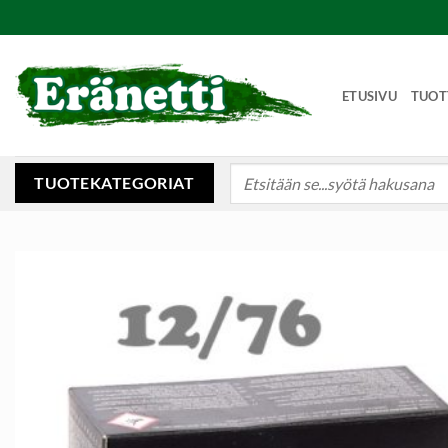
Skip
to
content
ETUSIVU
TUOT
Etsi:
TUOTEKATEGORIAT