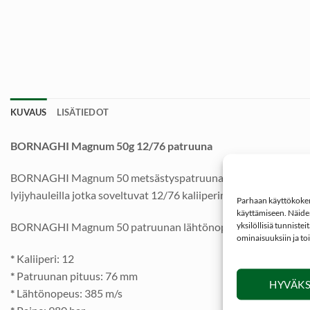
KUVAUS
LISÄTIEDOT
BORNAGHI Magnum 50g 12/76 patruuna
BORNAGHI Magnum 50 metsästyspatruuna (ei vesilinnut) monip
lyijyhauleilla jotka soveltuvat 12/76 kaliiperin haulikoille. Saa
Parhaan käyttökokemu
käyttämiseen. Näiden
yksilöllisiä tunniste
BORNAGHI Magnum 50 patruunan lähtönopeus 385 m/s ja paine 
ominaisuuksiin ja to
*
Kaliiperi: 12
*
Patruunan pituus: 76 mm
HYVÄKS
*
Lähtönopeus: 385 m/s