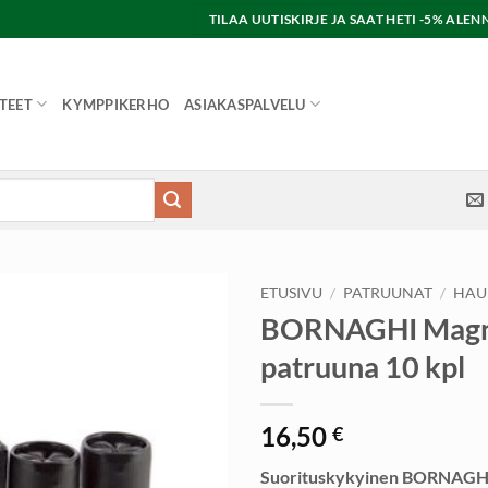
TILAA UUTISKIRJE JA SAAT HETI -5% AL
TEET
KYMPPIKERHO
ASIAKASPALVELU
ETUSIVU
/
PATRUUNAT
/
HAU
BORNAGHI Magn
patruuna 10 kpl
16,50
€
Suorituskykyinen BORNAGH