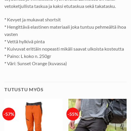
vetoketjullista taskua ja kaksi etutaskua sekä takatasku.
*
Kevyet ja mukavat shortsit
*
Hengittävä elastinen materiaali joka tuntuu pehmeältä ihoa
vasten
*
Vettä hylkivä pinta
*
Kuivuvat erittäin nopeasti mikäli saavat ulkoista kosteutta
*
Paino: L koko n. 250gr
*
Väri: Sunset Orange (kuvassa)
TUTUSTU MYÖS
-57%
-55%