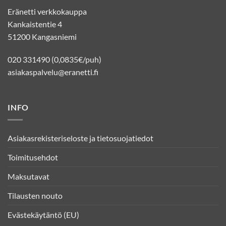
Eränetti verkkokauppa
Kankaistentie 4
51200 Kangasniemi
020 331490 (0,0835€/puh)
asiakaspalvelu@eranetti.fi
INFO
Asiakasrekisteriseloste ja tietosuojatiedot
Toimitusehdot
Maksutavat
Tilausten nouto
Evästekäytäntö (EU)