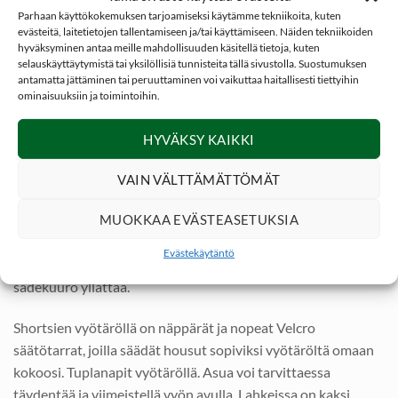
Parhaan käyttökokemuksen tarjoamiseksi käytämme tekniikoita, kuten
evästeitä, laitetietojen tallentamiseen ja/tai käyttämiseen. Näiden tekniikoiden
hyväksyminen antaa meille mahdollisuuden käsitellä tietoja, kuten
Dovrefjell Comfort Fit Shortsit, Sunset Orange
selauskäyttäytymistä tai yksilöllisiä tunnisteita tällä sivustolla. Suostumuksen
antamatta jättäminen tai peruuttaminen voi vaikuttaa haitallisesti tiettyihin
Dovrefjell Comfort Fit shortsit ovat uskomattoman kevyet ja
ominaisuuksiin ja toimintoihin.
mukavat kaikkeen vapaa-aikaan! Tyylikkäät shortsit päällä
voi viettää vapaa aikaa ystävien kanssa vaikka golfkentällä tai
HYVÄKSY KAIKKI
terassilla kaupungin sykkeessä.
VAIN VÄLTTÄMÄTTÖMÄT
Dovrefjell Comfort Fit shortsit on valmistettu miellyttävän
MUOKKAA EVÄSTEASETUKSIA
joustavasta sekä hengittävästä materiaalista. Hengittävä
elastinen materiaali kuivuu todella nopeasti mikäli siihen
Evästekäytäntö
roiskuu esim veneillessä märkää päälle tai taivaalta
sadekuuro yllättää.
Shortsien vyötäröllä on näppärät ja nopeat Velcro
säätötarrat, joilla säädät housut sopiviksi vyötäröltä omaan
kokoosi. Tuplanapit vyötäröllä. Asua voi tarvittaessa
täydentää ja viimeistellä vyön avulla. Lahkeissa on kaksi