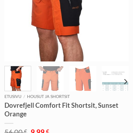
ETUSIVU
/
HOUSUT JA SHORTSIT
Dovrefjell Comfort Fit Shortsit, Sunset
Orange
Alkuperäinen
Nykyinen
56,00
9,99
€
€