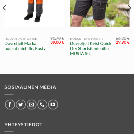
91,70
€
66,20
€
HOUSUT JA SHORTSIT
HOUSUT JA SHORTSIT
äinen
Nykyinen
Alkuperäinen
Nykyinen
Alkuperä
Ny
39,00
€
29,90
€
Dovrefjell Marka
Dovrefjell Kvist Quick
hinta
hinta
hinta
hinta
hi
housut miehille, Rusty
Dry Shortsit miehille,
on:
oli:
on:
oli:
on
15,00 €.
91,70 €.
39,00 €.
66,20 €.
29
MUSTA S-L
SOSIAALINEN MEDIA
YHTEYSTIEDOT