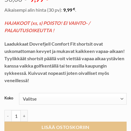
hinta
hinta
€
Aikaisempi alin hinta (30 pv):
9,99
.
oli:
on:
56,00 €.
9,99 €.
HAJAKOOT (xs, s) POISTO! EI VAIHTO- /
PALAUTUSOIKEUTTA !
Laadukkaat Dovrefjell Comfort Fit shortsit ovat
uskomattoman kevyet ja mukavat kaikkeen vapaa-aikaan!
Tyylikkäät shortsit päällä voit viettää vapaa aikaa ystävien
kanssa vaikka golfkentällä tai terassilla kaupungin
sykkeessä. Kuivuvat nopeasti joten oivalliset myös
veneillessä!
Koko
Dovrefjell Comfort Fit Shortsit, Sunset Orange määrä
LISÄÄ OSTOSKORIIN