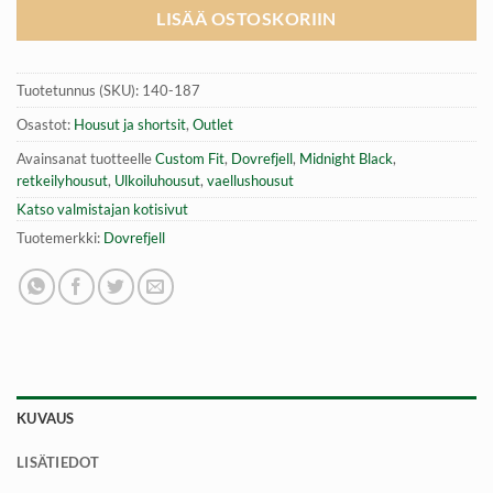
LISÄÄ OSTOSKORIIN
Tuotetunnus (SKU):
140-187
Osastot:
Housut ja shortsit
,
Outlet
Avainsanat tuotteelle
Custom Fit
,
Dovrefjell
,
Midnight Black
,
retkeilyhousut
,
Ulkoiluhousut
,
vaellushousut
Katso valmistajan kotisivut
Tuotemerkki:
Dovrefjell
KUVAUS
LISÄTIEDOT