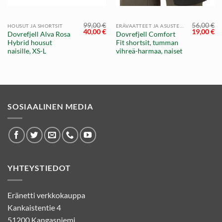
99,00
€
56,00
€
HOUSUT JA SHORTSIT
ERÄVAATTEET JA ASUSTEET
Alkuperäinen
Nykyinen
Alkuperä
Ny
40,00
€
19,00
€
Dovrefjell Alva Rosa
Dovrefjell Comfort
hinta
hinta
hinta
hi
Hybrid housut
Fit shortsit, tumman
oli:
on:
oli:
on
99,00 €.
40,00 €.
56,00 €.
19
naisille, XS-L
vihreä-harmaa, naiset
SOSIAALINEN MEDIA
YHTEYSTIEDOT
Eränetti verkkokauppa
Kankaistentie 4
51200 Kangasniemi