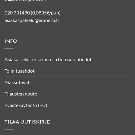
020 331490 (0,0835€/puh)
asiakaspalvelu@eranetti.fi
INFO
Asiakasrekisteriseloste ja tietosuojatiedot
Toimitusehdot
Maksutavat
Tilausten nouto
Evästekäytäntö (EU)
TILAA UUTISKIRJE