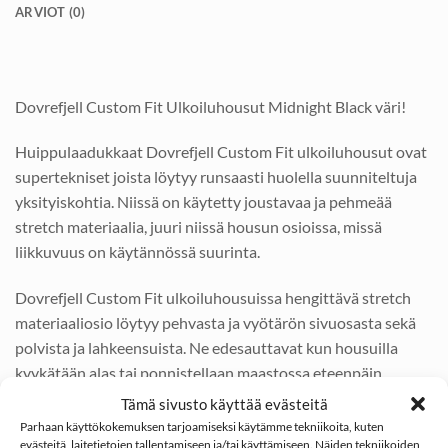
ARVIOT (0)
Dovrefjell Custom Fit Ulkoiluhousut Midnight Black väri!
Huippulaadukkaat Dovrefjell Custom Fit ulkoiluhousut ovat
supertekniset joista löytyy runsaasti huolella suunniteltuja
yksityiskohtia. Niissä on käytetty joustavaa ja pehmeää
stretch materiaalia, juuri niissä housun osioissa, missä
liikkuvuus on käytännössä suurinta.
Dovrefjell Custom Fit ulkoiluhousuissa hengittävä stretch
materiaaliosio löytyy pehvasta ja vyötärön sivuosasta sekä
polvista ja lahkeensuista. Ne edesauttavat kun housuilla
kyykätään alas tai ponnistellaan maastossa eteenpäin.
Tämä sivusto käyttää evästeitä
Dovrefjell Custom Fit ulkoiluhousut ovat vettä vastaan
Parhaan käyttökokemuksen tarjoamiseksi käytämme tekniikoita, kuten
pintakäsitellyt ja ne hengittävät hyvin. Lahkeiden
evästeitä, laitetietojen tallentamiseen ja/tai käyttämiseen. Näiden tekniikoiden