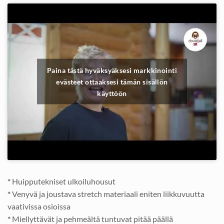
Paina tästä hyväksyäksesi markkinointi
evästeet ottaaksesi tämän sisällön
käyttöön
*
Huipputekniset ulkoiluhousut
*
Venyvä ja joustava stretch materiaali eniten liikkuvuutta
vaativissa osioissa
*
Miellyttävät ja pehmeältä tuntuvat pitää päällä