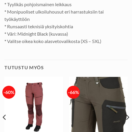
*
Tyylikäs pohjoismainen leikkaus
*
Monipuoliset ulkoiluhousut eri harrastuksiin tai
työkäyttöön
*
Runsaasti teknisiä yksityiskohtia
*
Väri: Midnight Black (kuvassa)
*
Valitse oikea koko alasvetovalikosta (XS – 5XL)
TUTUSTU MYÖS
-60%
-66%