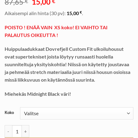
Alkuperäinen
Nykyinen
87,65
15,00
€
€
hinta
hinta
€
Aikaisempi alin hinta (30 pv):
15,00
.
oli:
on:
87,65 €.
15,00 €.
POISTO ! ENÄÄ VAIN XS koko! EI VAIHTO TAI
PALAUTUS OIKEUTTA !
Huippulaadukkaat Dovrefjell Custom Fit ulkoiluhousut
ovat supertekniset joista löytyy runsaasti huolella
suunniteltuja yksityiskohtia! Niissä on käytetty joustavaa
ja pehmeää stretch materiaalia juuri niissä housun osioissa
missä liikkuvuus on käytännössä suurinta.
Miehekäs Midnight Black väri!
Koko
Dovrefjell Custom Fit Ulkoiluhousut Midnight Black, miehet määrä