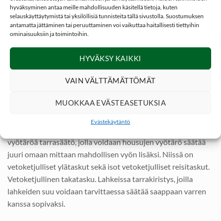
hyväksyminen antaa meille mahdollisuuden käsitellä tietoja, kuten
vetoketjuilla avattavat ulkoreunan ventilaatioaukot antavat
selauskäyttäytymistä tai yksilöllisiä tunnisteita tällä sivustolla. Suostumuksen
tarvittavaa lisäviilennystä kesähelteillä.
antamatta jättäminen tai peruuttaminen voi vaikuttaa haitallisesti tiettyihin
ominaisuuksiin ja toimintoihin.
Dovrefjell Custom Fit ulkoiluhousut ovat päällä erittäin
mukavat ja kevyen tuntuiset. Tyylikäs leikkaus mahdollistaa
HYVÄKSY KAIKKI
niiden käytön vaikka työhousuina! Housut ovat suunniteltu
VAIN VÄLTTÄMÄTTÖMÄT
hyvin istuviksi pohjoismaisille kuluttajille ja niitä voi käyttää
kaikessa ulkoilussa keväisen auringon alkaessa paistaa.
MUOKKAA EVÄSTEASETUKSIA
Dovrefjell Custom Fit ulkoiluhousut teknisesti
Evästekäytäntö
Custom Fit ulkoiluhousuissa on molemmilla puolilla
vyötäröä tarrasäätö, jolla voidaan housujen vyötärö säätää
juuri omaan mittaan mahdollisen vyön lisäksi. Niissä on
vetoketjulliset ylätaskut sekä isot vetoketjulliset reisitaskut.
Vetoketjullinen takatasku. Lahkeissa tarrakiristys, joilla
lahkeiden suu voidaan tarvittaessa säätää saappaan varren
kanssa sopivaksi.