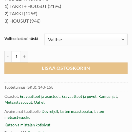
1)
TAKKI + HOUSUT (219€)
2)
TAKKI (125€)
3)
HOUSUT (94€)
Valitse kokosi tästä
Dovrefjell Hunter Vision Pro metsästyspuku lapsille 4 - 14 vuotta mää
LISÄÄ OSTOSKORIIN
Tuotetunnus (SKU):
140-158
Osastot:
Erävaatteet ja asusteet
,
Erävaatteet ja puvut
,
Kampanjat
,
Metsästyspuvut
,
Outlet
Avainsanat tuotteelle
Dovrefjell
,
lasten maastopuku
,
lasten
metsästyspuku
Katso valmistajan kotisivut