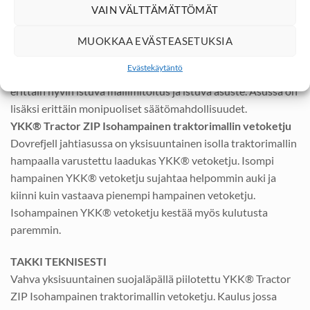
jolloin se on äärimmäisen hiljainen edetessä. Smooth
VAIN VÄLTTÄMÄTTÖMÄT
Operator pintakäsittely hylkii likaa ja vettä.
Nordic Fit Junior Pohjoismainen mitoitus
MUOKKAA EVÄSTEASETUKSIA
Kaikki Dovrefjell jahtiasut valmistetaan Pohjoismaisella
Evästekäytäntö
Nordic Fit Junior mallilla. Nordic Fit Junior mitoitus on
erittäin hyvin istuva mallimitoitus ja istuva asuste. Asussa on
lisäksi erittäin monipuoliset säätömahdollisuudet.
YKK® Tractor ZIP Isohampainen traktorimallin vetoketju
Dovrefjell jahtiasussa on yksisuuntainen isolla traktorimallin
hampaalla varustettu laadukas YKK® vetoketju. Isompi
hampainen YKK® vetoketju sujahtaa helpommin auki ja
kiinni kuin vastaava pienempi hampainen vetoketju.
Isohampainen YKK® vetoketju kestää myös kulutusta
paremmin.
TAKKI TEKNISESTI
Vahva yksisuuntainen suojaläpällä piilotettu YKK® Tractor
ZIP Isohampainen traktorimallin vetoketju. Kaulus jossa