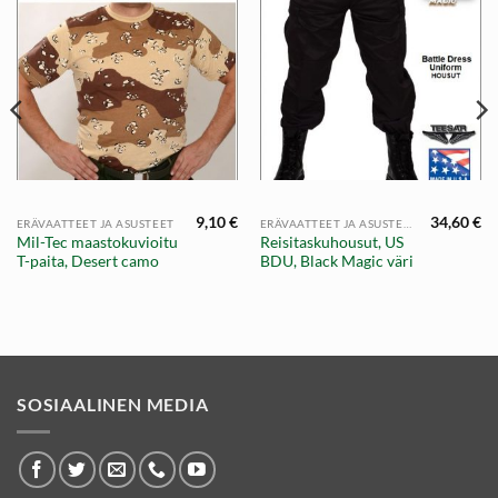
9,10
€
34,60
€
ERÄVAATTEET JA ASUSTEET
ERÄVAATTEET JA ASUSTEET
Mil-Tec maastokuvioitu
Reisitaskuhousut, US
T-paita, Desert camo
BDU, Black Magic väri
SOSIAALINEN MEDIA