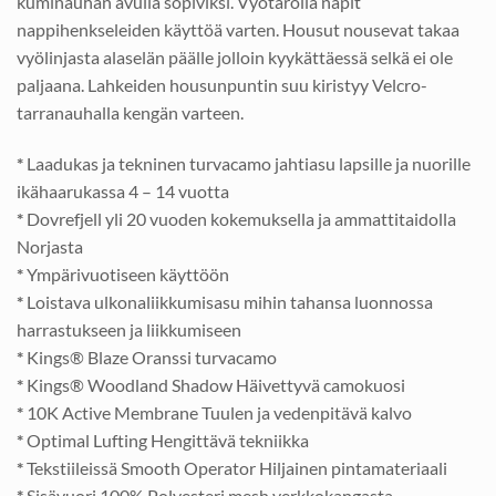
kuminauhan avulla sopiviksi. Vyötäröllä napit
nappihenkseleiden käyttöä varten. Housut nousevat takaa
vyölinjasta alaselän päälle jolloin kyykättäessä selkä ei ole
paljaana. Lahkeiden housunpuntin suu kiristyy Velcro-
tarranauhalla kengän varteen.
*
Laadukas ja tekninen turvacamo jahtiasu lapsille ja nuorille
ikähaarukassa 4 – 14 vuotta
*
Dovrefjell yli 20 vuoden kokemuksella ja ammattitaidolla
Norjasta
*
Ympärivuotiseen käyttöön
*
Loistava ulkonaliikkumisasu mihin tahansa luonnossa
harrastukseen ja liikkumiseen
*
Kings® Blaze Oranssi turvacamo
*
Kings® Woodland Shadow Häivettyvä camokuosi
*
10K Active Membrane Tuulen ja vedenpitävä kalvo
*
Optimal Lufting Hengittävä tekniikka
*
Tekstiileissä Smooth Operator Hiljainen pintamateriaali
*
Sisävuori 100% Polyesteri mesh verkkokangasta