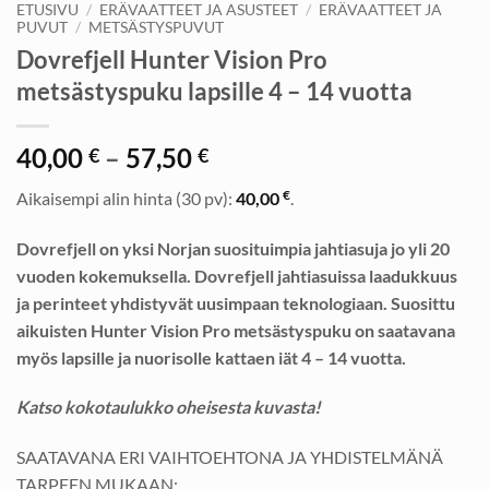
ETUSIVU
/
ERÄVAATTEET JA ASUSTEET
/
ERÄVAATTEET JA
PUVUT
/
METSÄSTYSPUVUT
Dovrefjell Hunter Vision Pro
metsästyspuku lapsille 4 – 14 vuotta
Hintaluokka:
40,00
–
57,50
€
€
40,00 €
€
Aikaisempi alin hinta (30 pv):
40,00
.
-
57,50 €
Dovrefjell on yksi Norjan suosituimpia jahtiasuja jo yli 20
vuoden kokemuksella. Dovrefjell jahtiasuissa laadukkuus
ja perinteet yhdistyvät uusimpaan teknologiaan. Suosittu
aikuisten Hunter Vision Pro metsästyspuku on saatavana
myös lapsille ja nuorisolle kattaen iät 4 – 14 vuotta.
Katso kokotaulukko oheisesta kuvasta!
SAATAVANA ERI VAIHTOEHTONA JA YHDISTELMÄNÄ
TARPEEN MUKAAN: