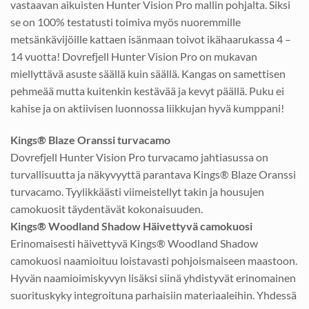
vastaavan aikuisten Hunter Vision Pro mallin pohjalta. Siksi
se on 100% testatusti toimiva myös nuoremmille
metsänkävijöille kattaen isänmaan toivot ikähaarukassa 4 –
14 vuotta! Dovrefjell Hunter Vision Pro on mukavan
miellyttävä asuste säällä kuin säällä. Kangas on samettisen
pehmeää mutta kuitenkin kestävää ja kevyt päällä. Puku ei
kahise ja on aktiivisen luonnossa liikkujan hyvä kumppani!
Kings® Blaze Oranssi turvacamo
Dovrefjell Hunter Vision Pro turvacamo jahtiasussa on
turvallisuutta ja näkyvyyttä parantava Kings® Blaze Oranssi
turvacamo. Tyylikkäästi viimeistellyt takin ja housujen
camokuosit täydentävät kokonaisuuden.
Kings® Woodland Shadow Häivettyvä camokuosi
Erinomaisesti häivettyvä Kings® Woodland Shadow
camokuosi naamioituu loistavasti pohjoismaiseen maastoon.
Hyvän naamioimiskyvyn lisäksi siinä yhdistyvät erinomainen
suorituskyky integroituna parhaisiin materiaaleihin. Yhdessä