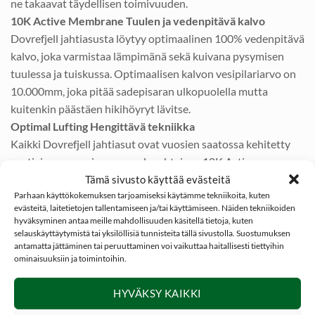
ne takaavat täydellisen toimivuuden.
10K Active Membrane Tuulen ja vedenpitävä kalvo
Dovrefjell jahtiasusta löytyy optimaalinen 100% vedenpitävä
kalvo, joka varmistaa lämpimänä sekä kuivana pysymisen
tuulessa ja tuiskussa. Optimaalisen kalvon vesipilariarvo on
10.000mm, joka pitää sadepisaran ulkopuolella mutta
kuitenkin päästäen hikihöyryt lävitse.
Optimal Lufting Hengittävä tekniikka
Kaikki Dovrefjell jahtiasut ovat vuosien saatossa kehitetty
vaativissa vuonojen maan olosuhteissa. 10K Active
Membrane kalvo omaa Optimal Lufting hengittävän teknisen
Tämä sivusto käyttää evästeitä
ilmankierron jonka ansiosta se päästää aktiivisesti höyryt
Parhaan käyttökokemuksen tarjoamiseksi käytämme tekniikoita, kuten
evästeitä, laitetietojen tallentamiseen ja/tai käyttämiseen. Näiden tekniikoiden
ulos asusta. Optimal Lufting ilmankierrossa on huomioitu
hyväksyminen antaa meille mahdollisuuden käsitellä tietoja, kuten
myös asusteen vitaalit saumakohdat jotka ovat
selauskäyttäytymistä tai yksilöllisiä tunnisteita tällä sivustolla. Suostumuksen
antamatta jättäminen tai peruuttaminen voi vaikuttaa haitallisesti tiettyihin
kuumateipatut uusimmalla teknologialla.
ominaisuuksiin ja toimintoihin.
Smooth Operator Hiljainen pintamateriaali
Sametin pehmeältä tuntuva Smooth Operator pintakäsitelty
HYVÄKSY KAIKKI
tekstiili on erittäin miellyttävä. Pehmeys pitää asun vaimeana