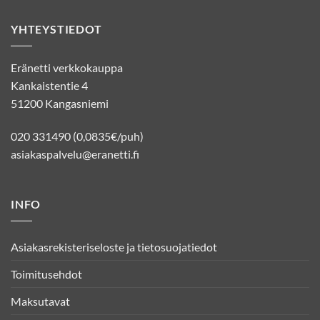
YHTEYSTIEDOT
Eränetti verkkokauppa
Kankaistentie 4
51200 Kangasniemi
020 331490 (0,0835€/puh)
asiakaspalvelu@eranetti.fi
INFO
Asiakasrekisteriseloste ja tietosuojatiedot
Toimitusehdot
Maksutavat