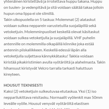
yhtenäinen kiristettävä ja irrotettava huppu takana. Huppu
on tuulen- ja vedenpitävä ja sitä voidaan säätää takaa jolloin
hupun oma lippa ei ole silmillä.
Takin ulkopuolella on 5 taskua: Molemmat (2) alataskut
voidaan sulkea nepparein varustetuilla suojaläpillä sekä
vetoketjuin. Molemminpuoliset keskellä olevat käsitaskut
voidaan sulkea vetoketjulla ja suojaläpillä. VHF puhelin
antennille on molemmilla olkapäillä kiinnike joka estää
antennin piiskaliikkeen. Keskellä edessä läpän alla
vetoketjulla suljettava kännykkätasku! Takkia voidaan
kiristää pikakiristimien avulla vyötäröltä ja alahelmasta. Takin
hihansuut kiristyvät Velcro tarralla tarkasti haluttuun
kireyteen.
HOUSUT TEKNISESTI
Kaksi (2) vetoketjuin sulkeutuvaa etutaskua. Yksi (1) iso
nepparilukittava reisitasku. Normaalit vyölenkit max 50mm
leveälle vyölle. Housut venyvät vyötäröltä elastisen