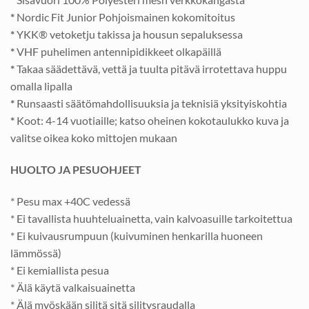
*
Nordic Fit Junior Pohjoismainen kokomitoitus
*
YKK® vetoketju takissa ja housun sepaluksessa
*
VHF puhelimen antennipidikkeet olkapäillä
*
Takaa säädettävä, vettä ja tuulta pitävä irrotettava huppu
omalla lipalla
*
Runsaasti säätömahdollisuuksia ja teknisiä yksityiskohtia
*
Koot: 4-14 vuotiaille; katso oheinen kokotaulukko kuva ja
valitse oikea koko mittojen mukaan
HUOLTO JA PESUOHJEET
* Pesu max +40C vedessä
* Ei tavallista huuhteluainetta, vain kalvoasuille tarkoitettua
* Ei kuivausrumpuun (kuivuminen henkarilla huoneen
lämmössä)
* Ei kemiallista pesua
* Älä käytä valkaisuainetta
* Älä myöskään silitä sitä silitysraudalla