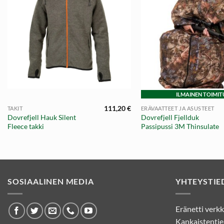
+
+
ILMAINEN TOIMIT
111,20
€
TAKIT
ERÄVAATTEET JA ASUSTEET
Dovrefjell Hauk Silent
Dovrefjell Fjellduk
Fleece takki
Passipussi 3M Thinsulate
SOSIAALINEN MEDIA
YHTEYSTIE
Eränetti ver
Kankaistentie