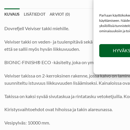
KUVAUS
LISÄTIEDOT
ARVIOT (0)
Parhaan käyttökokemu
käyttämiseen. Näiden
yksilöllisiä tunniste
Dovrefjell Veiviser takki miehille.
ominaisuuksiin ja to
Veiviser takki on veden- ja tuulenpitävä sekä hengittävä takki v
että se sallii myös hyvän liikkuvuuden.
HYVÄKS
BIONIC-FINISH® ECO -käsitelty, joka on ympäristöystävällinen 
Veiviser takissa on 2-kerroksinen rakenne, jossa kalvo on lamino
suunniteltu istuvuus liikkuvuuden lisäämiseksi. Kainaloissa ovat 
Takissa on kaksi syvää sivutaskua ja rintatasku vetoketjuilla. K
Kiristysvaihtoehdot ovat hihoissa ja takin alareunassa.
Vesipylväs: 10000 mm.