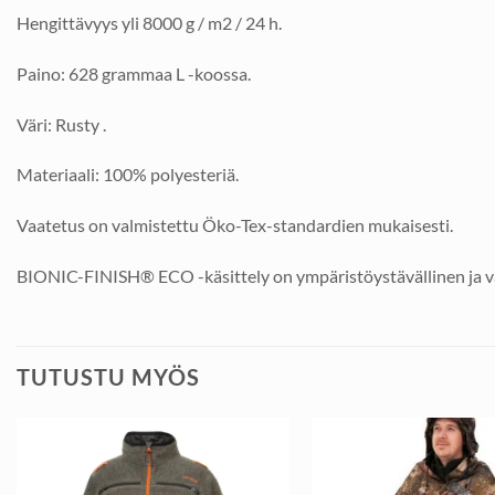
Hengittävyys yli 8000 g / m2 / 24 h.
Paino: 628 grammaa L -koossa.
Väri: Rusty .
Materiaali: 100% polyesteriä.
Vaatetus on valmistettu Öko-Tex-standardien mukaisesti.
BIONIC-FINISH® ECO -käsittely on ympäristöystävällinen ja varm
TUTUSTU MYÖS