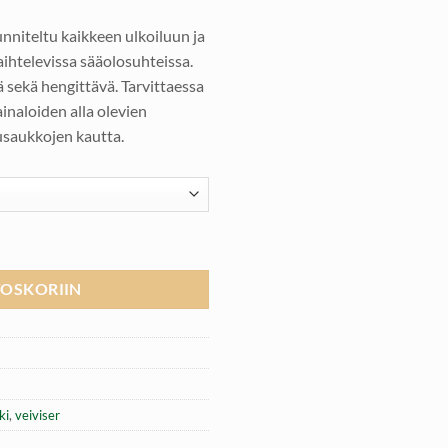
,00 €.
unniteltu kaikkeen ulkoiluun ja
aihtelevissa sääolosuhteissa.
ä sekä hengittävä. Tarvittaessa
inaloiden alla olevien
usaukkojen kautta.
, Rusty määrä
TOSKORIIN
ki
,
veiviser