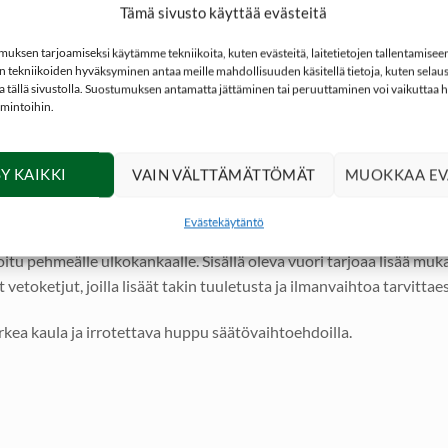
Tämä sivusto käyttää evästeitä
ksen tarjoamiseksi käytämme tekniikoita, kuten evästeitä, laitetietojen tallentamiseen 
 tekniikoiden hyväksyminen antaa meille mahdollisuuden käsitellä tietoja, kuten selaus
ita tällä sivustolla. Suostumuksen antamatta jättäminen tai peruuttaminen voi vaikuttaa hai
imintoihin.
aellukseen ja vapaa-aikaan. Takin kaksikerroksinen rakenne toimii e
Y KAIKKI
VAIN VÄLTTÄMÄTTÖMÄT
MUOKKAA EV
ja varmistaa hyvin vettä hylkivän pinnan.
Evästekäytäntö
itu pehmeälle ulkokankaalle. Sisällä oleva vuori tarjoaa lisää muk
vetoketjut, joilla lisäät takin tuuletusta ja ilmanvaihtoa tarvittae
orkea kaula ja irrotettava huppu säätövaihtoehdoilla.