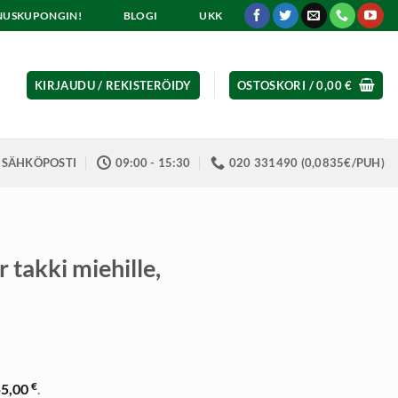
ENNUSKUPONGIN!
BLOGI
UKK
KIRJAUDU / REKISTERÖIDY
OSTOSKORI /
0,00
€
SÄHKÖPOSTI
09:00 - 15:30
020 331490 (0,0835€/PUH)
r takki miehille,
inen
kyinen
nta
€
55,00
.
: