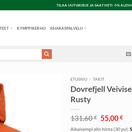
TILAA UUTISKIRJE JA SAAT HETI -5% AL
TEET
KYMPPIKERHO
ASIAKASPALVELU
ETUSIVU
/
TAKIT
Dovrefjell Veivise
Rusty
Alkuperä
Ny
131,60
55,00
€
€
hinta
hi
Aikaisempi alin hinta (30 pv):
oli:
on