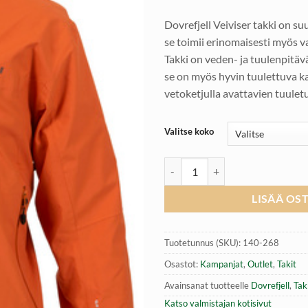
131,60 €.
55
Dovrefjell Veiviser takki on su
se toimii erinomaisesti myös v
Takki on veden- ja tuulenpitäv
se on myös hyvin tuulettuva ka
vetoketjulla avattavien tuulet
Valitse koko
Dovrefjell Veiviser takki miehille
LISÄÄ OS
Tuotetunnus (SKU):
140-268
Osastot:
Kampanjat
,
Outlet
,
Takit
Avainsanat tuotteelle
Dovrefjell
,
Tak
Katso valmistajan kotisivut