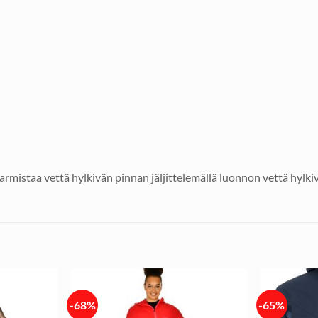
istaa vettä hylkivän pinnan jäljittelemällä luonnon vettä hylkiv
-68%
-65%