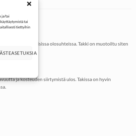
ja/tai
käyttäytymistä tai
tallisesti tiettyihin
rinomaisesti erilaisissa olosuhteissa. Takki on muotoiltu siten
ÄSTEASETUKSIA
avuutta ja kosteuden siirtymistä ulos. Takissa on hyvin
ssa.