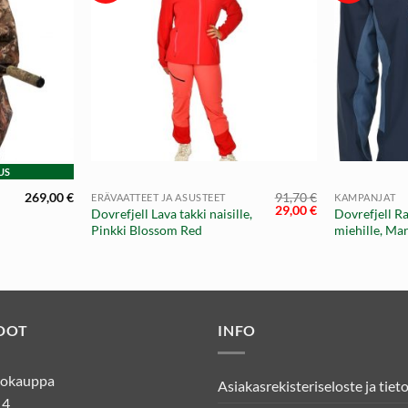
+
+
US
269,00
€
91,70
€
ERÄVAATTEET JA ASUSTEET
KAMPANJAT
Alkuperäinen
Nykyinen
29,00
€
Dovrefjell Lava takki naisille,
Dovrefjell Ra
hinta
hinta
Pinkki Blossom Red
miehille, Ma
oli:
on:
91,70 €.
29,00 €.
DOT
INFO
kkokauppa
Asiakasrekisteriseloste ja tiet
 4