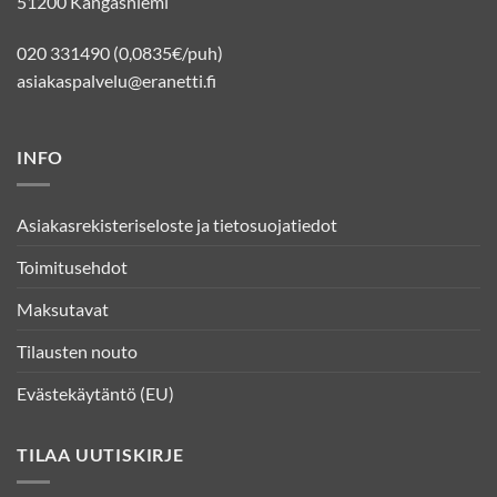
51200 Kangasniemi
020 331490 (0,0835€/puh)
asiakaspalvelu@eranetti.fi
INFO
Asiakasrekisteriseloste ja tietosuojatiedot
Toimitusehdot
Maksutavat
Tilausten nouto
Evästekäytäntö (EU)
TILAA UUTISKIRJE