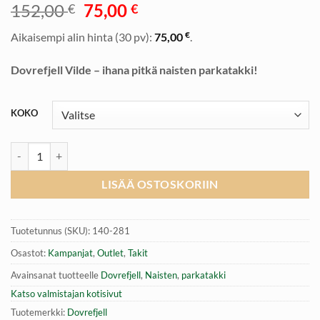
Alkuperäinen
Nykyinen
152,00
75,00
€
€
hinta
hinta
€
Aikaisempi alin hinta (30 pv):
75,00
.
oli:
on:
152,00 €.
75,00 €.
Dovrefjell Vilde – ihana pitkä naisten parkatakki!
KOKO
Dovrefjell Vilde parkatakki naisille, Black määrä
LISÄÄ OSTOSKORIIN
Tuotetunnus (SKU):
140-281
Osastot:
Kampanjat
,
Outlet
,
Takit
Avainsanat tuotteelle
Dovrefjell
,
Naisten
,
parkatakki
Katso valmistajan kotisivut
Tuotemerkki:
Dovrefjell