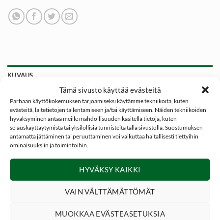
KUVAUS
Tämä sivusto käyttää evästeitä
LISÄTIEDOT
Parhaan käyttökokemuksen tarjoamiseksi käytämme tekniikoita, kuten
evästeitä, laitetietojen tallentamiseen ja/tai käyttämiseen. Näiden tekniikoiden
ARVIOT (0)
hyväksyminen antaa meille mahdollisuuden käsitellä tietoja, kuten
selauskäyttäytymistä tai yksilöllisiä tunnisteita tällä sivustolla. Suostumuksen
antamatta jättäminen tai peruuttaminen voi vaikuttaa haitallisesti tiettyihin
Dovrefjell Vilde – pitkä naisten parkatakki.
ominaisuuksiin ja toimintoihin.
Dovrefjell Vilde on pitkä takki, jossa on veden- ja
HYVÄKSY KAIKKI
tuulenpitävä 2-kerroksinen rakenne. Ulkokangas on
laminoitu yhteen kalvon kanssa, samalla kun sisäpuolinen
VAIN VÄLTTÄMÄTTÖMÄT
löysä vuori lisää mukavuutta.
MUOKKAA EVÄSTEASETUKSIA
Dovrefjell Vilde parkassa on kaksi läpällistä sivutaskua ja