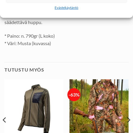
kaksi viistoa vetoketjulla suljettavaa rintataskua. Magneetit
Evästekäytäntö
pitävät läpät paikoillaan vetoketjujen päällä. Irrotettava ja
säädettävä huppu.
*
Paino: n. 790gr (L koko)
*
Väri: Musta (kuvassa)
TUTUSTU MYÖS
-63%