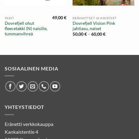
49,00
€
TAKIT
ERÄVAATTEET JA ASUSTEET
Dovrefjell ohut
Dovrefjell Vision Pink
fleecetakki (N) naisille,
jahtiasu, naiset
tummanvihreä
Hintaluokka:
50,00
€
–
60,00
€
50,00 €
-
60,00 €
SOSIAALINEN MEDIA
YHTEYSTIEDOT
Eränetti verkkokauppa
Kankaistentie 4