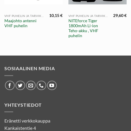
10,15
€
29,60
€
VHF PUHELIN JA TARVIKKEET
VHF PUHELIN JA TARVIKKEET
Maajohto antenni
NITEforce Tiger
VHF puhelin
1800mAh Li-ion
Teho-akku , VHF
puhelin
SOSIAALINEN MEDIA
YHTEYSTIEDOT
Eränetti verkkokauppa
Kankaistentie 4