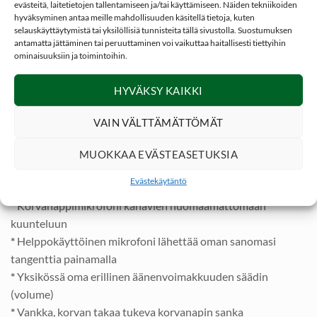
evästeitä, laitetietojen tallentamiseen ja/tai käyttämiseen. Näiden tekniikoiden
erimerkkisten ja mallisten VHF puhelimien kanssa. Soveltuu
hyväksyminen antaa meille mahdollisuuden käsitellä tietoja, kuten
selauskäyttäytymistä tai yksilöllisiä tunnisteita tällä sivustolla. Suostumuksen
erinomaisesti käytettäväksi
NITEforce Tiger
VHF puhelin.
antamatta jättäminen tai peruuttaminen voi vaikuttaa haitallisesti tiettyihin
Se on yhteensopiva myös esim Wouxun ja Jahti Jakt VHF
ominaisuuksiin ja toimintoihin.
puhelimet sekä Bandit Master PMR446 puhelin.
HYVÄKSY KAIKKI
Tuotteen takuu valmistus tai materiaalivirheille ½ vuotta.
VAIN VÄLTTÄMÄTTÖMÄT
*
Yhteensopiva NITEforce, Wouxun, Jahti/Jakt VHF puhelin
sekä Bandit Master PMR446
MUOKKAA EVÄSTEASETUKSIA
*
Yleisliitin joka sopii useimpiin metsästys VHF puhelimiin
Evästekäytäntö
(kuvassa)
*
Korvanappimikrofoni kanavien huomaamattomaan
kuunteluun
*
Helppokäyttöinen mikrofoni lähettää oman sanomasi
tangenttia painamalla
*
Yksikössä oma erillinen äänenvoimakkuuden säädin
(volume)
*
Vankka, korvan takaa tukeva korvanapin sanka