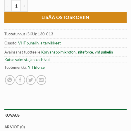
Korvanappimikrofoni, VHF puhelin, NITEforce määrä
LISÄÄ OSTOSKORIIN
Tuotetunnus (SKU):
130-013
Osasto:
VHF puhelin ja tarvikkeet
Avainsanat tuotteelle
Korvanappimikrofoni
,
niteforce
,
vhf puhelin
Katso valmistajan kotisivut
Tuotemerkki:
NITEforce
KUVAUS
ARVIOT (0)