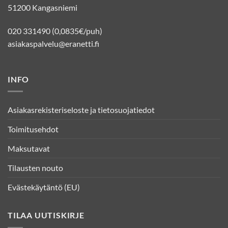
51200 Kangasniemi
020 331490 (0,0835€/puh)
asiakaspalvelu@eranetti.fi
INFO
Asiakasrekisteriseloste ja tietosuojatiedot
Toimitusehdot
Maksutavat
Tilausten nouto
Evästekäytäntö (EU)
TILAA UUTISKIRJE