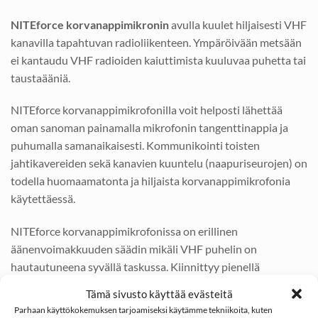
NITEforce korvanappimikronin
avulla kuulet hiljaisesti VHF
kanavilla tapahtuvan radioliikenteen. Ympäröivään metsään
ei kantaudu VHF radioiden kaiuttimista kuuluvaa puhetta tai
taustaääniä.
NITEforce korvanappimikrofonilla voit helposti lähettää
oman sanoman painamalla mikrofonin tangenttinappia ja
puhumalla samanaikaisesti. Kommunikointi toisten
jahtikavereiden sekä kanavien kuuntelu (naapuriseurojen) on
todella huomaamatonta ja hiljaista korvanappimikrofonia
käytettäessä.
NITEforce korvanappimikrofonissa on erillinen
äänenvoimakkuuden säädin mikäli VHF puhelin on
hautautuneena syvällä taskussa. Kiinnittyy pienellä
metallisella pyykkipojalla takin tai hirviliivin rintapieleen.
Tämä sivusto käyttää evästeitä
Parhaan käyttökokemuksen tarjoamiseksi käytämme tekniikoita, kuten
NITEforce korvanappimikrofoni soveltuu käytettäviksi