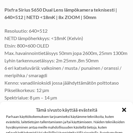
Pixfra Sirius S650 Dual Lens lämpökamera teknisesti |
640×512 | NETD <18mK | 8x ZOOM | 50mm
Resoluutio: 640×512
NETD lämpöherkkyys: <18mK (Kelvin)
Etsin: 800×600 OLED
Max. havainnointietäisyys 50mm jopa 2600m, 25mm 1300m
Lyhin tarkennusetäisyys: 2m 25mm ,8m 50mm
6 eri katseluväriä: valkoinen / musta / punainen / oranssi /
meripihka / smaragdi
Kenno: vanadiinioksidi jossa jäähdyttämätön polttotaso
Pikselikorkeus: 12 μm
Spektrialue: 8 µm – 14 µm
Kuvataajuus: 50Hz
Tämä sivusto käyttää evästeitä
Polttoväli: 10mm
Parhaan käyttökokemuksen tarjoamiseksi käytämme tekniikoita, kuten
Linssi:25mm F0.88 , 50mm F1.1
evästeitä, laitetietojen tallentamiseen ja/tai käyttämiseen. Näiden tekniikoiden
FOV: 25mm 30.7m × 24.6m ,50mm 15.4m x 12.3m
hyväksyminen antaa meille mahdollisuuden käsitellä tietoja, kuten
selauskäyttäytymistä tai yksilöllisiä tunnisteita tällä sivustolla. Suostumuksen