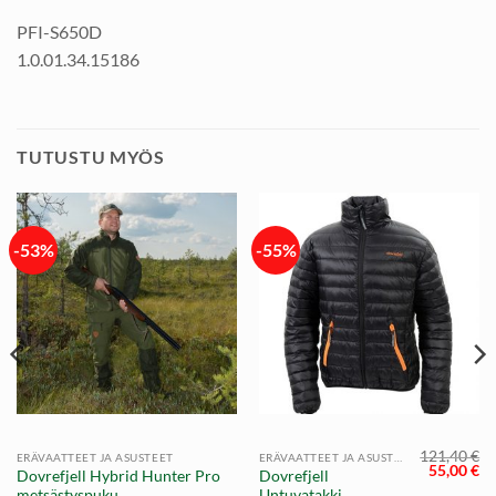
PFI-S650D
1.0.01.34.15186
TUTUSTU MYÖS
-53%
-55%
121,40
€
ERÄVAATTEET JA ASUSTEET
ERÄVAATTEET JA ASUSTEET
räinen
Nykyinen
Alkuperä
Ny
55,00
€
Dovrefjell Hybrid Hunter Pro
Dovrefjell
hinta
hinta
hi
metsästyspuku
Untuvatakki