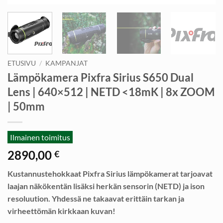
ETUSIVU
/
KAMPANJAT
Lämpökamera Pixfra Sirius S650 Dual
Lens | 640×512 | NETD <18mK | 8x ZOOM
| 50mm
Ilmainen toimitus
2890,00
€
Kustannustehokkaat Pixfra Sirius lämpökamerat tarjoavat
laajan näkökentän lisäksi herkän sensorin (NETD) ja ison
resoluution. Yhdessä ne takaavat erittäin tarkan ja
virheettömän kirkkaan kuvan!