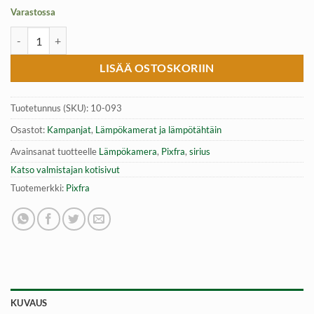
Varastossa
Lämpökamera Pixfra Sirius S650 Dual Lens | 640×512 | NETD määrä
LISÄÄ OSTOSKORIIN
Tuotetunnus (SKU):
10-093
Osastot:
Kampanjat
,
Lämpökamerat ja lämpötähtäin
Avainsanat tuotteelle
Lämpökamera
,
Pixfra
,
sirius
Katso valmistajan kotisivut
Tuotemerkki:
Pixfra
KUVAUS