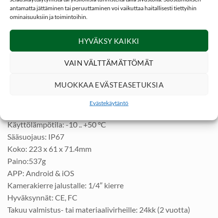
ZOOM: 8x
antamatta jättäminen tai peruuttaminen voi vaikuttaa haitallisesti tiettyihin
Suurennos: 25 mm: 1.72× 50 mm: 3.45×
ominaisuuksiin ja toimintoihin.
Katseluetäisyys: 13mm (sopii silmälasien kanssa)
Diopterin säätö: -3D … +1D
HYVÄKSY KAIKKI
OLED näytön koko: 0.32″
VAIN VÄLTTÄMÄTTÖMÄT
Sisäinen EMMC muisti: 64GB
WiFi: kyllä (jako 4 henkilölle)
MUOKKAA EVÄSTEASETUKSIA
Virtaportti: 5V DC / 2A, USB-C
Vaihdettava akku: 18650 patteri
Evästekäytäntö
Akun kesto optimiolosuhteissa (19 °C): n 6t
Käyttölämpötila: -10 .. +50 °C
Sääsuojaus: IP67
Koko: 223 x 61 x 71.4mm
Paino:537g
APP: Android & iOS
Kamerakierre jalustalle: 1/4″ kierre
Hyväksynnät: CE, FC
Takuu valmistus- tai materiaalivirheille: 24kk (2 vuotta)