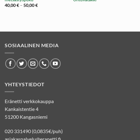
on:
oli:
on
.
7,15 €.
121,40 €.
55
Hintaluokka:
40,00
€
–
50,00
€
40,00 €
-
50,00 €
SOSIAALINEN MEDIA
YHTEYSTIEDOT
Eränetti verkkokauppa
Kankaistentie 4
51200 Kangasniemi
020 331490 (0,0835€/puh)
asiakaspalvelu@eranetti.fi