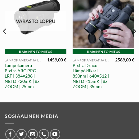
VARASTO LOPPU
ILMAINEN TOIMITUS
ILMAINEN TOIMITUS
1459,00
€
2589,00
€
LÄMPÖKAMERAT JA LÄMPÖTÄHTÄIN
LÄMPÖKAMERAT JA LÄMPÖTÄHTÄIN
Lämpökamera
Pixfra Draco
Pixfra ARC PRO
Lämpökiikari
LRF | 384×288 |
850nm | 640×512 |
NETD <20mK | 8x
NETD <15mK | 8x
ZOOM | 25mm
ZOOM | 35mm
SOSIAALINEN MEDIA