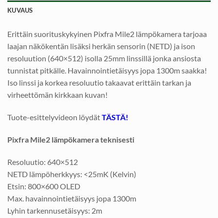
KUVAUS
Erittäin suorituskykyinen Pixfra Mile2 lämpökamera tarjoaa
laajan näkökentän lisäksi herkän sensorin (NETD) ja ison
resoluution (640×512) isolla 25mm linssillä jonka ansiosta
tunnistat pitkälle. Havainnointietäisyys jopa 1300m saakka!
Iso linssi ja korkea resoluutio takaavat erittäin tarkan ja
virheettömän kirkkaan kuvan!
Tuote-esittelyvideon löydät
TÄSTÄ!
Pixfra Mile2 lämpökamera teknisesti
Resoluutio: 640×512
NETD lämpöherkkyys: <25mK (Kelvin)
Etsin: 800×600 OLED
Max. havainnointietäisyys jopa 1300m
Lyhin tarkennusetäisyys: 2m