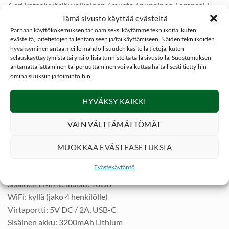
6 eri katseluväriä: valkoinen / musta / punainen / oranssi /
meripihka / smaragdi
Tämä sivusto käyttää evästeitä
Kenno: vanadiinioksidi jossa jäähdyttämätön polttotaso
Parhaan käyttökokemuksen tarjoamiseksi käytämme tekniikoita, kuten
evästeitä, laitetietojen tallentamiseen ja/tai käyttämiseen. Näiden tekniikoiden
Pikselikorkeus: 12 μm
hyväksyminen antaa meille mahdollisuuden käsitellä tietoja, kuten
Spektrialue: 8 µm – 14 µm
selauskäyttäytymistä tai yksilöllisiä tunnisteita tällä sivustolla. Suostumuksen
antamatta jättäminen tai peruuttaminen voi vaikuttaa haitallisesti tiettyihin
Kuvataajuus: 50Hz
ominaisuuksiin ja toimintoihin.
Polttoväli: 25mm
Linssi: F1 (25mm)
HYVÄKSY KAIKKI
FOV: 30.7m × 24.6m
ZOOM: 8x
VAIN VÄLTTÄMÄTTÖMÄT
Suurennos: 1.65x
Katseluetäisyys: 13mm (sopii silmälasien kanssa)
MUOKKAA EVÄSTEASETUKSIA
Diopterin säätö: -3D … +1D
Evästekäytäntö
OLED näytön koko: 0.32″
Sisäinen EMMC muisti: 16GB
WiFi: kyllä (jako 4 henkilölle)
Virtaportti: 5V DC / 2A, USB-C
Sisäinen akku: 3200mAh Lithium