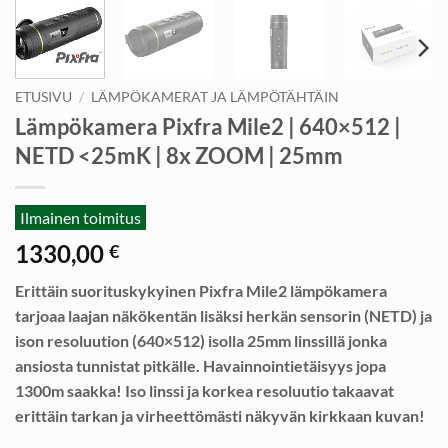
ETUSIVU
/
LÄMPÖKAMERAT JA LÄMPÖTÄHTÄIN
Lämpökamera Pixfra Mile2 | 640×512 |
NETD <25mK | 8x ZOOM | 25mm
Ilmainen toimitus
1330,00
€
Erittäin suorituskykyinen Pixfra Mile2 lämpökamera
tarjoaa laajan näkökentän lisäksi herkän sensorin (NETD) ja
ison resoluution (640×512) isolla 25mm linssillä jonka
ansiosta tunnistat pitkälle. Havainnointietäisyys jopa
1300m saakka! Iso linssi ja korkea resoluutio takaavat
erittäin tarkan ja virheettömästi näkyvän kirkkaan kuvan!