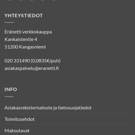
YHTEYSTIEDOT
Eränetti verkkokauppa
Kankaistentie 4
51200 Kangasniemi
020 331490 (0,0835€/puh)
asiakaspalvelu@eranetti.fi
INFO
Asiakasrekisteriseloste ja tietosuojatiedot
Toimitusehdot
Maksutavat