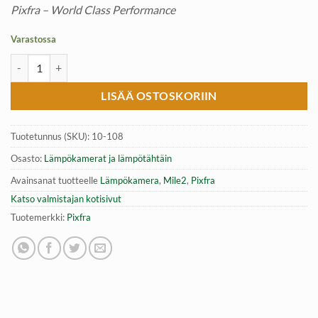
Pixfra – World Class Performance
Varastossa
Lämpökamera Pixfra Mile2 | 640×512 | NETD määrä
LISÄÄ OSTOSKORIIN
Tuotetunnus (SKU):
10-108
Osasto:
Lämpökamerat ja lämpötähtäin
Avainsanat tuotteelle
Lämpökamera
,
Mile2
,
Pixfra
Katso valmistajan kotisivut
Tuotemerkki:
Pixfra