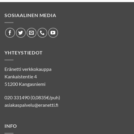
SOSIAALINEN MEDIA
YHTEYSTIEDOT
Eränetti verkkokauppa
Kankaistentie 4
51200 Kangasniemi
020 331490 (0,0835€/puh)
asiakaspalvelu@eranetti.fi
INFO