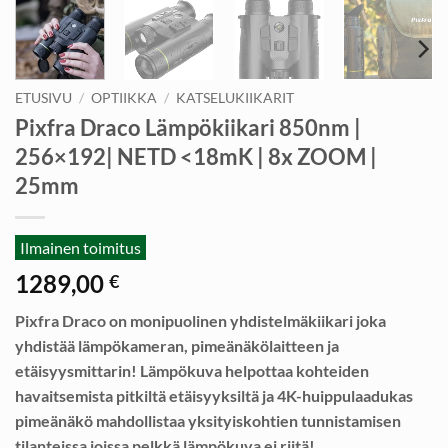
ETUSIVU
/
OPTIIKKA
/
KATSELUKIIKARIT
Pixfra Draco Lämpökiikari 850nm |
256×192| NETD <18mK | 8x ZOOM |
25mm
Ilmainen toimitus
1289,00
€
Pixfra Draco on monipuolinen yhdistelmäkiikari joka
yhdistää lämpökameran, pimeänäkölaitteen ja
etäisyysmittarin! Lämpökuva helpottaa kohteiden
havaitsemista pitkiltä etäisyyksiltä ja 4K-huippulaadukas
pimeänäkö mahdollistaa yksityiskohtien tunnistamisen
tilanteissa joissa pelkkä lämpökuva ei riitä!