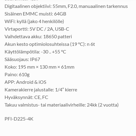
Digitaalinen objektiivi: 55mm, F2.0, manuaalinen tarkennus
Sisäinen EMMC muisti: 64GB
WiFi: kyllä (jako 4 henkilölle)
Virtaportti: 5V DC / 2A, USB-C
Vaihdettava akku: 18650 patteri
Akun kesto optimiolosuhteissa (19 °C): n 6t
Käyttölämpötila: -30 .. +55 °C
Sääsuojaus: IP67
Koko: 195 mm × 130 mm × 61mm
Paino: 610g
APP: Android & iOS
Kamerakierre jalustalle: 1/4″ kierre
Hyväksynnät: CE, FC
Takuu valmistus- tai materiaalivirheille: 24kk (2 vuotta)
PFI-D225-4K