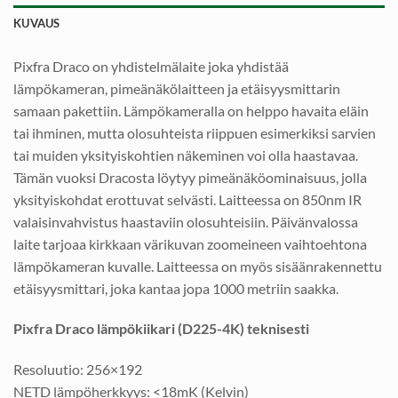
KUVAUS
Pixfra Draco on yhdistelmälaite joka yhdistää
lämpökameran, pimeänäkölaitteen ja etäisyysmittarin
samaan pakettiin. Lämpökameralla on helppo havaita eläin
tai ihminen, mutta olosuhteista riippuen esimerkiksi sarvien
tai muiden yksityiskohtien näkeminen voi olla haastavaa.
Tämän vuoksi Dracosta löytyy pimeänäköominaisuus, jolla
yksityiskohdat erottuvat selvästi. Laitteessa on 850nm IR
valaisinvahvistus haastaviin olosuhteisiin. Päivänvalossa
laite tarjoaa kirkkaan värikuvan zoomeineen vaihtoehtona
lämpökameran kuvalle. Laitteessa on myös sisäänrakennettu
etäisyysmittari, joka kantaa jopa 1000 metriin saakka.
Pixfra Draco lämpökiikari (D225-4K) teknisesti
Resoluutio: 256×192
NETD lämpöherkkyys: <18mK (Kelvin)