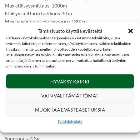
Max etäisyysmittaus: 1000m
Etäisyysmittarin tarkkuus: ±1m
Max havainnointietäisyys jopa 1300m
IR valonvahvistus: 850nm (400m)
Tämä sivusto käyttää evästeitä
Etsin: 1920×1800 OLED
Parhaan käyttökokemuksen tarjoamiseksi käytämme tekniikoita, kuten
evästeitä, laitetietojen tallentamiseen ja/tai käyttämiseen. Näiden tekniikoiden
OLED näytön koko: 0.49″
hyväksyminen antaa meille mahdollisuuden käsitellä tietoja, kuten
Lyhin tarkennusetäisyys: 3m
selauskäyttäytymistä tai yksilöllisiä tunnisteita tällä sivustolla. Suostumuksen
6 eri katseluväriä: valkoinen / musta / punainen / oranssi /
antamatta jättäminen tai peruuttaminen voi vaikuttaa haitallisesti tiettyihin
ominaisuuksiin ja toimintoihin.
meripihka / smaragdi
Kenno: vanadiinioksidi jossa jäähdyttämätön polttotaso
HYVÄKSY KAIKKI
Pikselikorkeus: 12 μm
Spektrialue: 8 µm – 14 µm
VAIN VÄLTTÄMÄTTÖMÄT
Kuvataajuus: 50Hz
Polttoväli: 25mm
MUOKKAA EVÄSTEASETUKSIA
Linssi: 55mm (F0.9)
Evästekäytäntö
FOV 100m: 12.2m x 9.3m
ZOOM: 8x
Suurennus: 4,3x