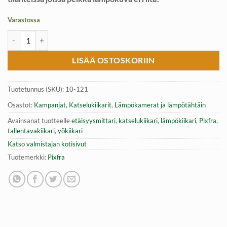
Varastossa
Pixfra Draco Lämpökiikari 850nm | 256×192| NETD määrä
LISÄÄ OSTOSKORIIN
Tuotetunnus (SKU):
10-121
Osastot:
Kampanjat
,
Katselukiikarit
,
Lämpökamerat ja lämpötähtäin
Avainsanat tuotteelle
etäisyysmittari
,
katselukiikari
,
lämpökiikari
,
Pixfra
,
tallentavakiikari
,
yökiikari
Katso valmistajan kotisivut
Tuotemerkki:
Pixfra