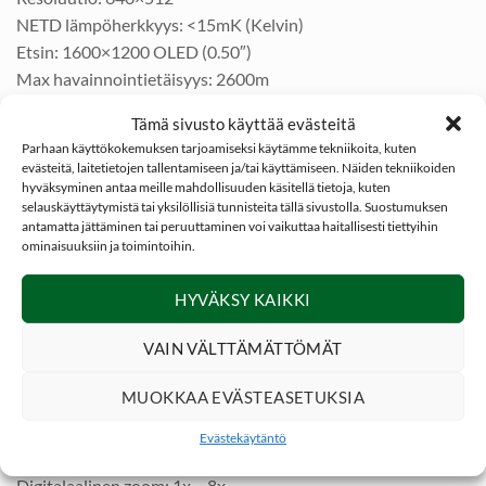
NETD lämpöherkkyys: <15mK (Kelvin)
Etsin: 1600×1200 OLED (0.50″)
Max havainnointietäisyys: 2600m
Max etäisyysmittari etäisyys: 1000m
Tämä sivusto käyttää evästeitä
Etäisyysmittarin tarkkuus: ±1m
Parhaan käyttökokemuksen tarjoamiseksi käytämme tekniikoita, kuten
Lyhin tarkennusetäisyys: 3m
evästeitä, laitetietojen tallentamiseen ja/tai käyttämiseen. Näiden tekniikoiden
6 eri katseluväriä: valkoinen / musta / punainen / oranssi /
hyväksyminen antaa meille mahdollisuuden käsitellä tietoja, kuten
selauskäyttäytymistä tai yksilöllisiä tunnisteita tällä sivustolla. Suostumuksen
meripihka / smaragdi
antamatta jättäminen tai peruuttaminen voi vaikuttaa haitallisesti tiettyihin
Kenno: vanadiinioksidi jossa jäähdyttämätön polttotaso
ominaisuuksiin ja toimintoihin.
Pikselikorkeus: 12 μm
Spektrialue: 8 µm – 14 µm
HYVÄKSY KAIKKI
Kuvataajuus: 50Hz
VAIN VÄLTTÄMÄTTÖMÄT
Polttoväli: 50mm
Linssi: F1 (50mm)
MUOKKAA EVÄSTEASETUKSIA
FOV 100m: H: 8.8° / V:7.0°
Focus: Manuaalinen
Evästekäytäntö
Suurennos: 3.6x
Digitalaalinen zoom: 1x – 8x