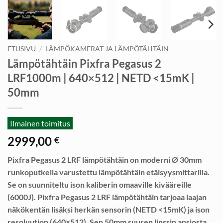
ETUSIVU
/
LÄMPÖKAMERAT JA LÄMPÖTÄHTÄIN
Lämpötähtäin Pixfra Pegasus 2
LRF1000m | 640×512 | NETD <15mK |
50mm
Ilmainen toimitus
2999,00
€
Pixfra Pegasus 2 LRF lämpötähtäin on moderni Ø 30mm
runkoputkella varustettu lämpötähtäin etäisyysmittarilla.
Se on suunniteltu ison kaliberin omaaville kivääreille
(6000J). Pixfra Pegasus 2 LRF lämpötähtäin tarjoaa laajan
näkökentän lisäksi herkän sensorin (NETD <15mK) ja ison
resoluution (640×512). Sen 50mm suuren linssin ansiosta