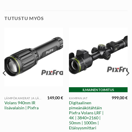
TUTUSTU MYÖS
ILMAINEN TOIMITUS
149,00
€
999,00
€
LÄMPÖKAMERAT JA LÄMPÖTÄHTÄIN
KAMPANJAT
Volans 940nm IR
Digitaalinen
lisävalaisin | Pixfra
pimeänäkötähtäin
Pixfra Volans LRF |
4K | 3840×2160 |
50mm | 1000m |
Etäisyysmittari