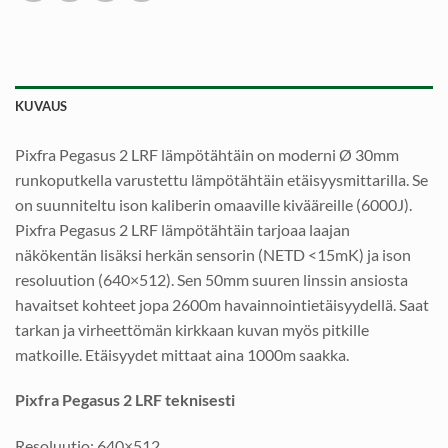
KUVAUS
Pixfra Pegasus 2 LRF lämpötähtäin on moderni Ø 30mm
runkoputkella varustettu lämpötähtäin etäisyysmittarilla. Se
on suunniteltu ison kaliberin omaaville kivääreille (6000J).
Pixfra Pegasus 2 LRF lämpötähtäin tarjoaa laajan
näkökentän lisäksi herkän sensorin (NETD <15mK) ja ison
resoluution (640×512). Sen 50mm suuren linssin ansiosta
havaitset kohteet jopa 2600m havainnointietäisyydellä. Saat
tarkan ja virheettömän kirkkaan kuvan myös pitkille
matkoille. Etäisyydet mittaat aina 1000m saakka.
Pixfra Pegasus 2 LRF teknisesti
Resoluutio: 640×512