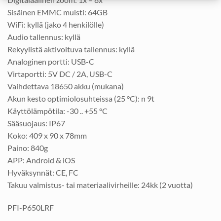
Sisäinen EMMC muisti: 64GB
WiFi: kyllä (jako 4 henkilölle)
Audio tallennus: kyllä
Rekyylistä aktivoituva tallennus: kyllä
Analoginen portti: USB-C
Virtaportti: 5V DC / 2A, USB-C
Vaihdettava 18650 akku (mukana)
Akun kesto optimiolosuhteissa (25 °C): n 9t
Käyttölämpötila: -30 .. +55 °C
Sääsuojaus: IP67
Koko: 409 x 90 x 78mm
Paino: 840g
APP: Android & iOS
Hyväksynnät: CE, FC
Takuu valmistus- tai materiaalivirheille: 24kk (2 vuotta)
PFI-P650LRF