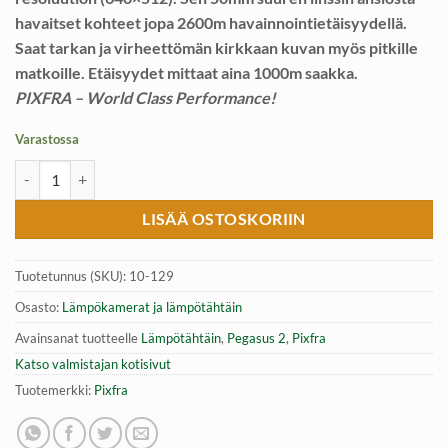
havaitset kohteet jopa 2600m havainnointietäisyydellä.
Saat tarkan ja virheettömän kirkkaan kuvan myös pitkille
matkoille. Etäisyydet mittaat aina 1000m saakka.
PIXFRA – World Class Performance!
Varastossa
Lämpötähtäin Pixfra Pegasus 2 LRF1000m | 640×512 | NETD määrä
LISÄÄ OSTOSKORIIN
Tuotetunnus (SKU):
10-129
Osasto:
Lämpökamerat ja lämpötähtäin
Avainsanat tuotteelle
Lämpötähtäin
,
Pegasus 2
,
Pixfra
Katso valmistajan kotisivut
Tuotemerkki:
Pixfra