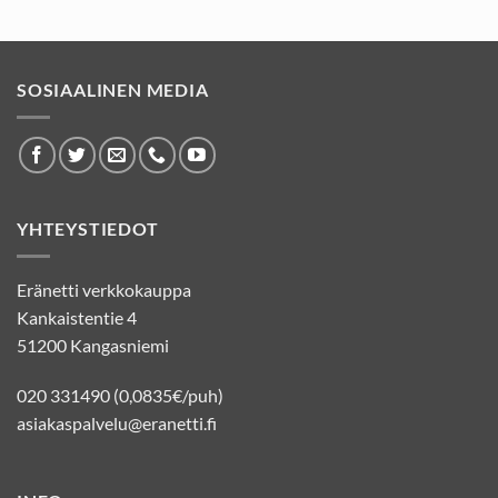
SOSIAALINEN MEDIA
YHTEYSTIEDOT
Eränetti verkkokauppa
Kankaistentie 4
51200 Kangasniemi
020 331490 (0,0835€/puh)
asiakaspalvelu@eranetti.fi