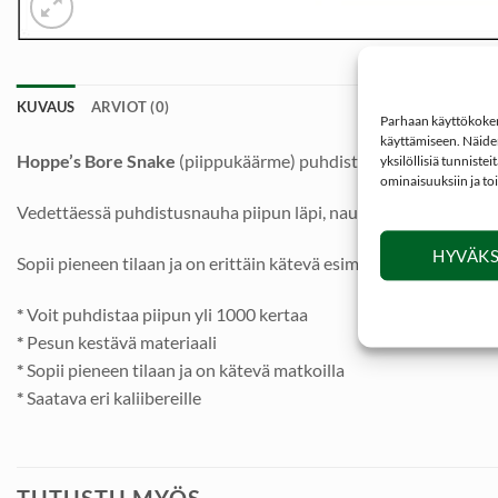
KUVAUS
ARVIOT (0)
Parhaan käyttökokemu
käyttämiseen. Näiden
Hoppe’s Bore Snake
(piippukäärme) puhdistaa, harjaa ja öljyä
yksilöllisiä tunniste
ominaisuuksiin ja to
Vedettäessä puhdistusnauha piipun läpi, nauhan esipuhdistustyyn
HYVÄKS
Sopii pieneen tilaan ja on erittäin kätevä esim. reissussa. Bo
*
Voit puhdistaa piipun yli 1000 kertaa
*
Pesun kestävä materiaali
*
Sopii pieneen tilaan ja on kätevä matkoilla
*
Saatava eri kaliibereille