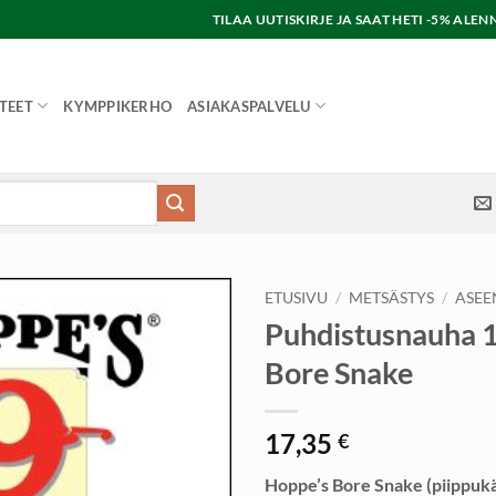
TILAA UUTISKIRJE JA SAAT HETI -5% AL
TEET
KYMPPIKERHO
ASIAKASPALVELU
ETUSIVU
/
METSÄSTYS
/
ASEE
Puhdistusnauha 1
Bore Snake
17,35
€
Hoppe’s Bore Snake (piippukä