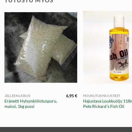
TUTUSTU MYÖS
+
+
6,95
€
JÄLLEENLATAUS
HOUKUTUSHAJUSTEET
Eränetti Hylsynkiillotuspuru,
Hajustava Loukkuöljy 118m
maissi, 1kg pussi
Pete Rickard´s Fish Oil