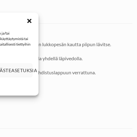
ja/tai
käyttäytymistä tai
paino joka ohjataan lukkopesän kautta piipun lävitse.
tallisesti tiettyihin
jyää piipun samalla yhdellä läpivedolla.
ÄSTEASETUKSIA
alaa tavalliseen puhdistuslappuun verrattuna.