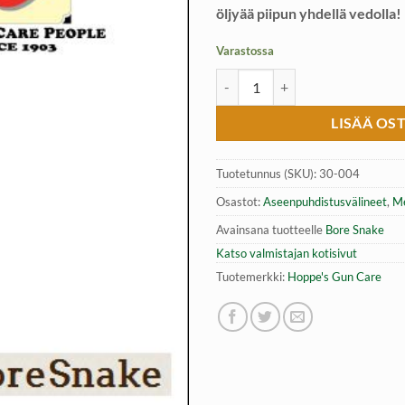
öljyää piipun yhdellä vedolla!
Varastossa
Puhdistusnauha 16 kal., Hoppe´s
LISÄÄ OS
Tuotetunnus (SKU):
30-004
Osastot:
Aseenpuhdistusvälineet
,
Me
Avainsana tuotteelle
Bore Snake
Katso valmistajan kotisivut
Tuotemerkki:
Hoppe's Gun Care