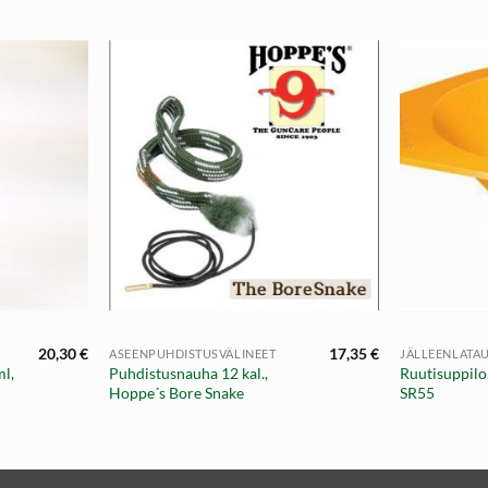
+
+
20,30
€
17,35
€
ASEENPUHDISTUSVÄLINEET
JÄLLEENLATA
l,
Puhdistusnauha 12 kal.,
Ruutisuppilo
Hoppe´s Bore Snake
SR55