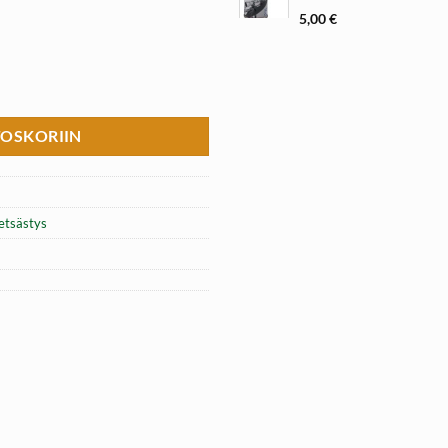
5,00
€
 Bore Snake määrä
TOSKORIIN
tsästys