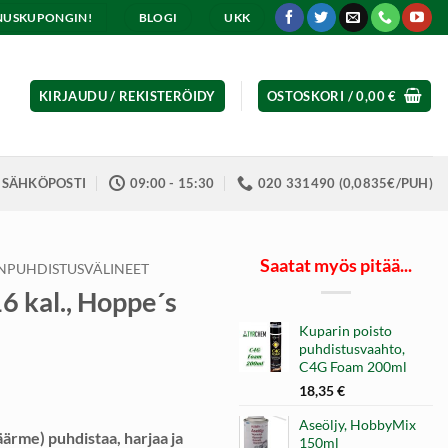
ENNUSKUPONGIN!
BLOGI
UKK
KIRJAUDU / REKISTERÖIDY
OSTOSKORI /
0,00
€
SÄHKÖPOSTI
09:00 - 15:30
020 331490 (0,0835€/PUH)
Saatat myös pitää...
NPUHDISTUSVÄLINEET
6 kal., Hoppe´s
Kuparin poisto
puhdistusvaahto,
C4G Foam 200ml
18,35
€
Aseöljy, HobbyMix
ärme) puhdistaa, harjaa ja
150ml