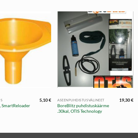
+
5,10
€
19,30
€
US
ASEENPUHDISTUSVÄLINEET
, SmartReloader
BoreBlitz puhdistuskäärme
.30kal, OTIS Technology