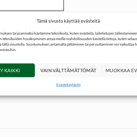
Tämä sivusto käyttää evästeitä
ksen tarjoamiseksi käytämme tekniikoita, kuten evästeitä, laitetietojen tallentamiseen 
 tekniikoiden hyväksyminen antaa meille mahdollisuuden käsitellä tietoja, kuten selaus
ä piipun yhdellä vedolla. Puhdistusnauhassa on messinkinen ohjain
ita tällä sivustolla. Suostumuksen antamatta jättäminen tai peruuttaminen voi vaikuttaa hai
imintoihin.
y, messinkiharjas ja viimeistelypuhdistaja puhdistaa, harjaa ja öl
Y KAIKKI
VAIN VÄLTTÄMÄTTÖMÄT
MUOKKAA EV
re Snake puhdistusnauhassa on 160 kertaa enemmän puhdistuspinta-
Evästekäytäntö