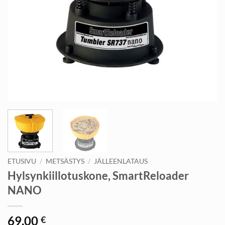
ETUSIVU
/
METSÄSTYS
/
JÄLLEENLATAUS
Hylsynkiillotuskone, SmartReloader
NANO
69,00
€