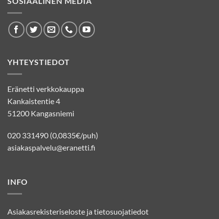
SOSIAALINEN MEDIA
YHTEYSTIEDOT
Eränetti verkkokauppa
Kankaistentie 4
51200 Kangasniemi
020 331490 (0,0835€/puh)
asiakaspalvelu@eranetti.fi
INFO
Asiakasrekisteriseloste ja tietosuojatiedot