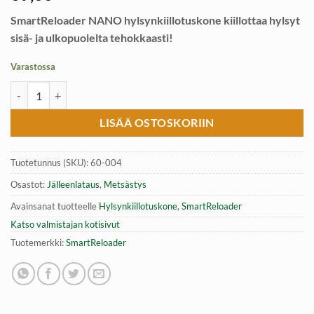
SmartReloader NANO hylsynkiillotuskone kiillottaa hylsyt
sisä- ja ulkopuolelta tehokkaasti!
Varastossa
Hylsynkiillotuskone, SmartReloader NANO määrä
LISÄÄ OSTOSKORIIN
Tuotetunnus (SKU):
60-004
Osastot:
Jälleenlataus
,
Metsästys
Avainsanat tuotteelle
Hylsynkiillotuskone
,
SmartReloader
Katso valmistajan kotisivut
Tuotemerkki:
SmartReloader