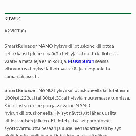
KUVAUS
ARVIOT (0)
SmartReloader NANO
hylsynkiillotuskone kiillottaa
tehokkaasti pienen määrän hylsyjä tai muita kiillotusta
vaativia metalleja esim koruja.
Maissipurun
seassa
vibraantuvat hylsyt kiillotuvat sisä- ja ulkopuolelta
samanaikaisesti.
SmartReloader NANO
hylsynkiillotuskoneella kiillotat esim
100kpl .223cal tai 30kpl .30cal hylsyjä muutamassa tunnissa.
Kiillotustyö on helppo ja vaivaton NANO
hylsynkiillotuskoneella. Hylsyt näyttävät lähes uusilta
kiillottamisen jälkeen. Kiillotetut hylsyt parantavat
syöttövarmuutta pesään ja uudelleen ladattaessa hylsyt
eivät jumitu holkkeihin. Puhtaista hylsyistä näkee