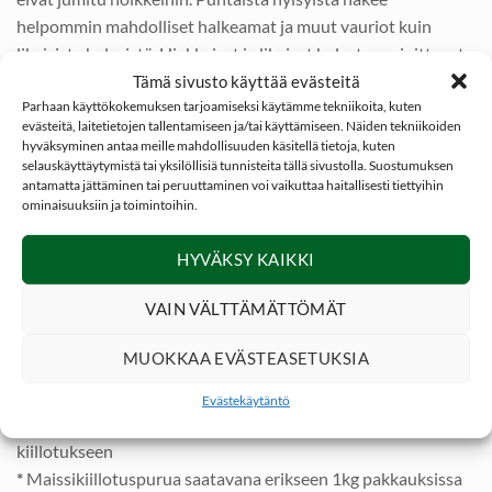
helpommin mahdolliset halkeamat ja muut vauriot kuin
likaisista hylsyistä. Hiekkaiset ja likaiset hylsyt vaurioittavat
arvokasta asettasi ja latausholkkeja.
Tämä sivusto käyttää evästeitä
Parhaan käyttökokemuksen tarjoamiseksi käytämme tekniikoita, kuten
evästeitä, laitetietojen tallentamiseen ja/tai käyttämiseen. Näiden tekniikoiden
SmartReloader NANO
kiillotuskoneen kannella
hyväksyminen antaa meille mahdollisuuden käsitellä tietoja, kuten
sulkeutuvaan kulhoon mahtuu ½ kg (0,5kg) maissi
selauskäyttäytymistä tai yksilöllisiä tunnisteita tällä sivustolla. Suostumuksen
hylsynkiillotuspurua
. NANO hylsynkiillotuskone on
antamatta jättäminen tai peruuttaminen voi vaikuttaa haitallisesti tiettyihin
ominaisuuksiin ja toimintoihin.
oivallinen pienlataajan hankinta. Koneella voit kiillottaa
myös muita metalliesineitä, esim. korut, ruosteiset auton
HYVÄKSY KAIKKI
osat jne.
VAIN VÄLTTÄMÄTTÖMÄT
Lisäämällä maissipurun sekaan pienen lorauksen
IOSSO
hylsynkiillotusainetta
, saat vieläkin kirkkaamman
MUOKKAA EVÄSTEASETUKSIA
lopputuloksen!
Evästekäytäntö
*
SmartReloader NANO hylsynkiillotuskone maissipurulla
kiillotukseen
*
Maissikiillotuspurua saatavana erikseen 1kg pakkauksissa