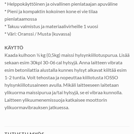
*
Helppokäyttöinen ja oivallinen pienlataajan apuväline
*
Pieni ja kompaktin kokoinen kone ei vie tilaa
pienlataamossa
*
Takuu valmistus ja materiaalivirheille 1 vuosi
*
Väri: Oranssi / Musta (kuvassa)
KÄYTTÖ
Kaada kulhoon ½ kg (0,5kg) maissi hylsynkiillotuspurua. Lisää
sekaan esim 30kpl 30-06 cal hylsyjä. Anna laitteen vibrata
esim betonilattia alustalla kunnes hylsyt alkavat kiiltää esim
1-2 tuntia. Voit tehostaa ja nopeuttaa kiillotusta IOSSO
hylsynkiillotusaineen avulla. Mikäli laitteeseen laitetaan
ylikuorma maissipurua ja/tai hylsyjä, se ei vibraa kunnolla.
Laitteen ylikuumenemissuoja katkaisee moottorin
ylikuormavibrauksen jatkuessa.
TUTUSTU MYÖS