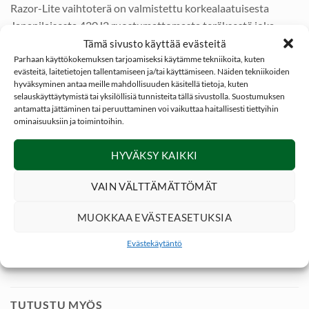
Razor-Lite vaihtoterä on valmistettu korkealaatuisesta
Japanilaisesta 420J2 ruostumattomasta teräksestä joka
antaa sille pitkän terässä pysymisen ominaisuuden. Terän
Tämä sivusto käyttää evästeitä
Rockwell-C pintakovuusluokitus: 57.
Parhaan käyttökokemuksen tarjoamiseksi käytämme tekniikoita, kuten
evästeitä, laitetietojen tallentamiseen ja/tai käyttämiseen. Näiden tekniikoiden
hyväksyminen antaa meille mahdollisuuden käsitellä tietoja, kuten
*
6kpl Razor-Lite vaihtoteriä Outdoor Edgen
selauskäyttäytymistä tai yksilöllisiä tunnisteita tällä sivustolla. Suostumuksen
vaihtoteräominaisuuden omaaviin veitsiin ja puukkoihin
antamatta jättäminen tai peruuttaminen voi vaikuttaa haitallisesti tiettyihin
ominaisuuksiin ja toimintoihin.
*
Razor-Lite vaihtoterä muuttaa tylsyneen veitsen hetkessä
takaisin partakoneen teräväksi
HYVÄKSY KAIKKI
*
Yhteensopiva: Razor-Lite, Razor-Blaze, Razor-Pro ja Onyx
EDC
VAIN VÄLTTÄMÄTTÖMÄT
*
Terä: Japanilainen 420J2 ruostumaton teräs
MUOKKAA EVÄSTEASETUKSIA
Yhteensopiva Razor-Lite taittoveitsi saatavana
TÄSTÄ
linkistä.
Evästekäytäntö
TUTUSTU MYÖS