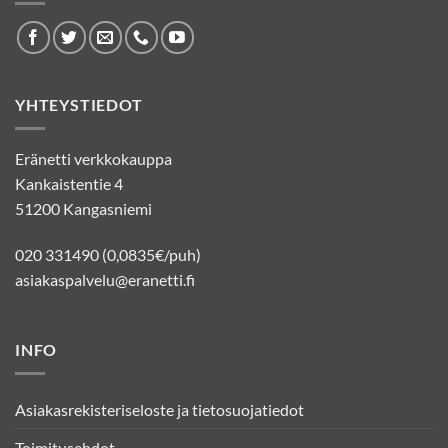
YHTEYSTIEDOT
Eränetti verkkokauppa
Kankaistentie 4
51200 Kangasniemi
020 331490 (0,0835€/puh)
asiakaspalvelu@eranetti.fi
INFO
Asiakasrekisteriseloste ja tietosuojatiedot
Toimitusehdot