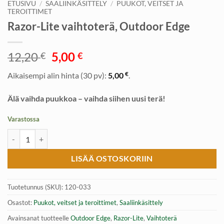
ETUSIVU
/
SAALIINKÄSITTELY
/
PUUKOT, VEITSET JA
TEROITTIMET
Razor-Lite vaihtoterä, Outdoor Edge
Alkuperäinen
Nykyinen
12,20
5,00
€
€
hinta
hinta
€
Aikaisempi alin hinta (30 pv):
5,00
.
oli:
on:
12,20 €.
5,00 €.
Älä vaihda puukkoa – vaihda siihen uusi terä!
Varastossa
Razor-Lite vaihtoterä, Outdoor Edge määrä
LISÄÄ OSTOSKORIIN
Tuotetunnus (SKU):
120-033
Osastot:
Puukot, veitset ja teroittimet
,
Saaliinkäsittely
Avainsanat tuotteelle
Outdoor Edge
,
Razor-Lite
,
Vaihtoterä