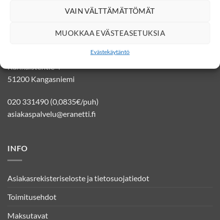
VAIN VÄLTTÄMÄTTÖMÄT
YHTEYSTIEDOT
MUOKKAA EVÄSTEASETUKSIA
Evästekäytäntö
Eränetti verkkokauppa
Kankaistentie 4
51200 Kangasniemi
020 331490 (0,0835€/puh)
asiakaspalvelu@eranetti.fi
INFO
Asiakasrekisteriseloste ja tietosuojatiedot
Toimitusehdot
Maksutavat