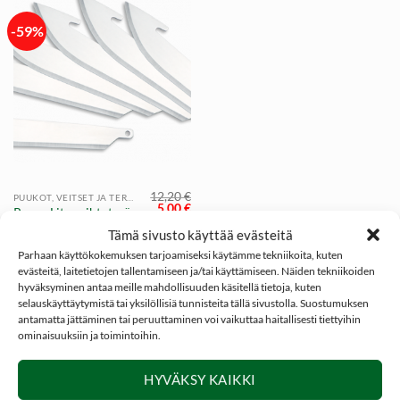
-59%
12,20
€
PUUKOT, VEITSET JA TEROITTIMET
Alkuperäinen
Nykyinen
5,00
€
Razor-Lite vaihtoterä,
hinta
hinta
Outdoor Edge
oli:
on:
Tämä sivusto käyttää evästeitä
12,20 €.
5,00 €.
Parhaan käyttökokemuksen tarjoamiseksi käytämme tekniikoita, kuten
evästeitä, laitetietojen tallentamiseen ja/tai käyttämiseen. Näiden tekniikoiden
hyväksyminen antaa meille mahdollisuuden käsitellä tietoja, kuten
selauskäyttäytymistä tai yksilöllisiä tunnisteita tällä sivustolla. Suostumuksen
antamatta jättäminen tai peruuttaminen voi vaikuttaa haitallisesti tiettyihin
ominaisuuksiin ja toimintoihin.
SOSIAALINEN MEDIA
HYVÄKSY KAIKKI