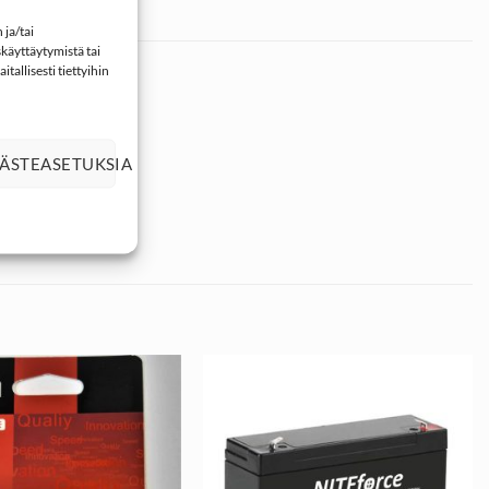
ja/tai
käyttäytymistä tai
tallisesti tiettyihin
ÄSTEASETUKSIA