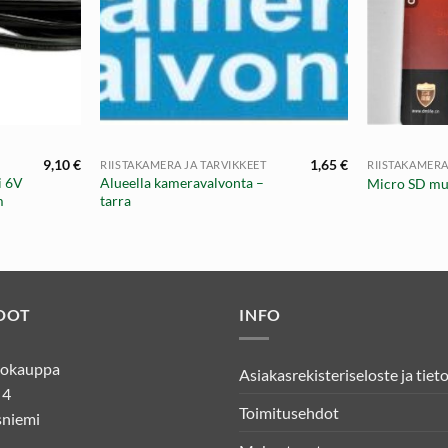
+
+
9,10
€
1,65
€
RIISTAKAMERA JA TARVIKKEET
RIISTAKAMERA
i 6V
Alueella kameravalvonta –
Micro SD mui
m
tarra
DOT
INFO
kkokauppa
Asiakasrekisteriseloste ja tiet
 4
Toimitusehdot
niemi