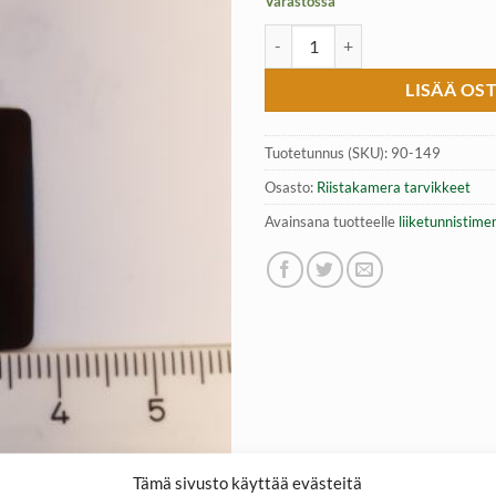
Varastossa
Riistakameran liiketunnistimen s
LISÄÄ OS
Tuotetunnus (SKU):
90-149
Osasto:
Riistakamera tarvikkeet
Avainsana tuotteelle
liiketunnistime
Tämä sivusto käyttää evästeitä