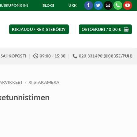
ENNUSKUPONGIN!
BLOGI
UKK
KIRJAUDU / REKISTERÖIDY
OSTOSKORI /
0,00
€
SÄHKÖPOSTI
09:00 - 15:30
020 331490 (0,0835€/PUH)
TARVIKKEET
/
RIISTAKAMERA
iketunnistimen