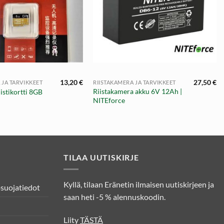
+
13,20
€
27,50
€
 JA TARVIKKEET
RIISTAKAMERA JA TARVIKKEET
Riistakamera akku 6V 12Ah |
stikortti 8GB
NITEforce
TILAA UUTISKIRJE
Kyllä, tilaan Eränetin ilmaisen uutiskirjeen ja
osuojatiedot
saan heti -5 % alennuskoodin.
Liity
TÄSTÄ