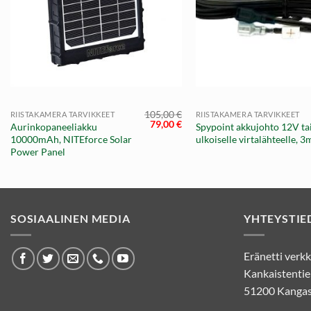
+
+
105,00
€
RIISTAKAMERA TARVIKKEET
RIISTAKAMERA TARVIKKEET
äinen
Nykyinen
Alkuperäinen
Nykyinen
79,00
€
Aurinkopaneeliakku
Spypoint akkujohto 12V ta
hinta
hinta
hinta
10000mAh, NITEforce Solar
ulkoiselle virtalähteelle, 3
on:
oli:
on:
Power Panel
15,20 €.
105,00 €.
79,00 €.
SOSIAALINEN MEDIA
YHTEYSTIE
Eränetti ver
Kankaistentie
51200 Kangas