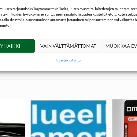
ksen tarjoamiseksi käytämme tekniikoita, kuten evästeitä, laitetietojen tallentamiseen 
 tekniikoiden hyväksyminen antaa meille mahdollisuuden käsitellä tietoja, kuten selaus
ita tällä sivustolla. Suostumuksen antamatta jättäminen tai peruuttaminen voi vaikuttaa hai
imintoihin.
kameraasi.
Y KAIKKI
VAIN VÄLTTÄMÄTTÖMÄT
MUOKKAA EV
v 595,Um ja Uv 565
Evästekäytäntö