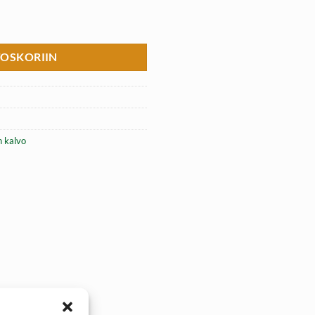
uojakalvo määrä
TOSKORIIN
n kalvo