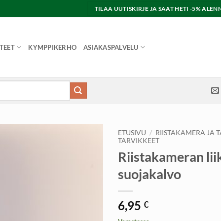
TILAA UUTISKIRJE JA SAAT HETI -5% AL
TEET
KYMPPIKERHO
ASIAKASPALVELU
ETUSIVU
/
RIISTAKAMERA JA 
TARVIKKEET
Riistakameran li
suojakalvo
6,95
€