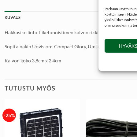
Parhaan käyttökokemu
käyttämiseen. Näiden
KUVAUS
yksilöllisiä tunniste
ominaisuuksiin ja to
Hakkasiko lintu liiketunnistimen kalvon rikki? Tästä uusi kalvo 
HYVÄKS
Sopii ainakin Uovision: Compact,Glory, Um ja Uv 785, Um ja U
Kalvon koko 3,8cm x 2,4cm
TUTUSTU MYÖS
-25%