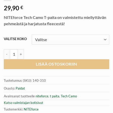
29,90
€
NITEforce Tech Camo T-paita on valmistettu miellyttävän
pehmeästä ja harjatusta fleecestä!
VALITSE KOKO
T-paita | NITEforce Tech Camo määrä
LISÄÄ OSTOSKORIIN
Tuotetunnus (SKU):
140-310
Osasto:
Paidat
Avainsanat tuotteelle
niteforce
,
t paita
,
Tech Camo
Katso valmistajan kotisivut
Tuotemerkki:
NITEforce