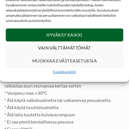
KOOT
hyväksyminen antaa meille mahdollisuuden käsitellä tietoja, kuten
S, M, L, XL, 2XL ja 3XL. Valitse haluamasi koko
selauskäyttäytymistä tai yksilöllisiä tunnisteita tällä sivustolla. Suostumuksen
antamatta jättäminen tai peruuttaminen voi vaikuttaa haitallisesti tiettyihin
alasvetovalikosta.
ominaisuuksiin ja toimintoihin.
* T-paita Digi-camo kuviolla
HYVÄKSY KAIKKI
* Pyöristetty kaulus
* Joustavan ryhdikäs Slim-Fit muotoilu
VAIN VÄLTTÄMÄTTÖMÄT
* Miellyttävän tuntuinen harjattu fleece pinta
* Materiaali: 90% Polyesteri / 10% Spandex
MUOKKAA EVÄSTEASETUKSIA
Huolto ja pesuohjeet
Evästekäytäntö
* Pese tarvittaessa, usein myös ulkona tuulettaminen
raikastaa asun seuraavaa kertaa varten
* Vesipesu max +30°C
* Älä käytä valkaisuainetta tai valkaisevaa pesuainetta
* Älä käytä huuhteluainetta
* Älä laita tuotetta kuivausrumpuun
* Ei saa pestä kemiallisessa pesussa
* Ei saa silittää