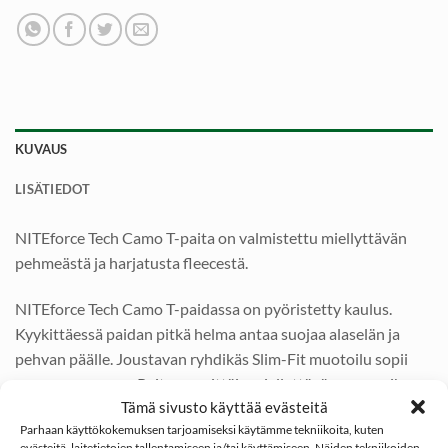
KUVAUS
LISÄTIEDOT
NITEforce Tech Camo T-paita on valmistettu miellyttävän
pehmeästä ja harjatusta fleecestä.
NITEforce Tech Camo T-paidassa on pyöristetty kaulus.
Kyykittäessä paidan pitkä helma antaa suojaa alaselän ja
pehvan päälle. Joustavan ryhdikäs Slim-Fit muotoilu sopii
moneen menoon. Paita on erittäin miellyttävä suoraan ihoa
Tämä sivusto käyttää evästeitä
vasten ilman häiritseviä ja hankaavia saumoja.
Parhaan käyttökokemuksen tarjoamiseksi käytämme tekniikoita, kuten
evästeitä, laitetietojen tallentamiseen ja/tai käyttämiseen. Näiden tekniikoiden