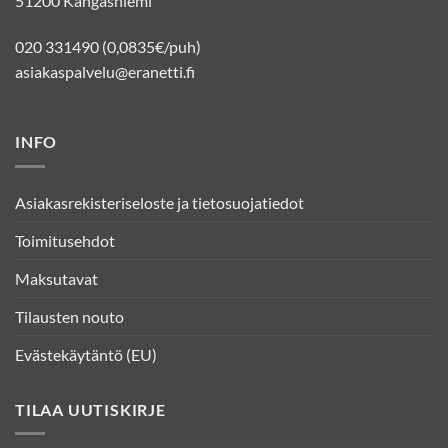
51200 Kangasniemi
020 331490 (0,0835€/puh)
asiakaspalvelu@eranetti.fi
INFO
Asiakasrekisteriseloste ja tietosuojatiedot
Toimitusehdot
Maksutavat
Tilausten nouto
Evästekäytäntö (EU)
TILAA UUTISKIRJE