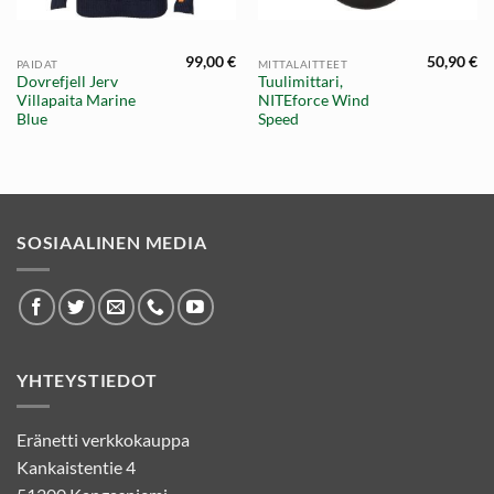
99,00
€
50,90
€
PAIDAT
MITTALAITTEET
äinen
Nykyinen
Dovrefjell Jerv
Tuulimittari,
hinta
Villapaita Marine
NITEforce Wind
on:
19,00 €.
Blue
Speed
SOSIAALINEN MEDIA
YHTEYSTIEDOT
Eränetti verkkokauppa
Kankaistentie 4