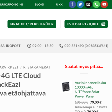
ENNUSKUPONGIN!
BLOGI
UKK
KIRJAUDU / REKISTERÖIDY
OSTOSKORI /
0,00
€
SÄHKÖPOSTI
09:00 - 15:30
020 331490 (0,0835€/PUH)
Saatat myös pitää...
TARVIKKEET
/
RIISTAKAMERAT
4G LTE Cloud
nckEazi
Aurinkopaneeliakku
10000mAh,
eva etäohjattava
NITEforce Solar
Power Panel
Alkuperäinen
Nykyi
105,00
€
79,00
€
hinta
hinta
Aikaisempi alin hinta
oli:
on:
(30 pv):
79,00
€
.