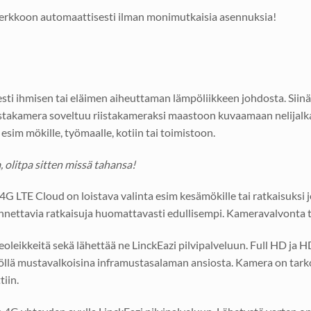
erkkoon automaattisesti ilman monimutkaisia asennuksia!
 ihmisen tai eläimen aiheuttaman lämpöliikkeen johdosta. Siinä o
takamera soveltuu riistakameraksi maastoon kuvaamaan nelijalkaisi
sim mökille, työmaalle, kotiin tai toimistoon.
, olitpa sitten missä tahansa!
 LTE Cloud on loistava valinta esim kesämökille tai ratkaisuksi j
nnettavia ratkaisuja huomattavasti edullisempi. Kameravalvonta ta
ideoleikkeitä sekä lähettää ne LinckEazi pilvipalveluun. Full HD j
nä, yöllä mustavalkoisina inframustasalaman ansiosta. Kamera on ta
iin.