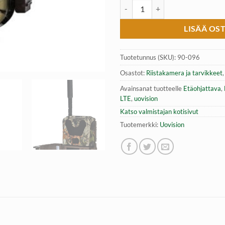
Uovision UM785-4G LTE Cloud 20MP
LISÄÄ OS
Tuotetunnus (SKU):
90-096
Osastot:
Riistakamera ja tarvikkeet
Avainsanat tuotteelle
Etäohjattava
,
LTE
,
uovision
Katso valmistajan kotisivut
Tuotemerkki:
Uovision