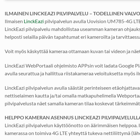
ILMAINEN LINCKEAZI PILVIPALVELU – TODELLINEN VA
Ilmaisen
LinckEazi
pilvipalvelun avulla Uovision UM785-4G LTE 
LinckEazi pilvipalvelu mahdollistaa useamman kameran ohjauksen
helposti selailla päivän tapahtumat eri kameroilta ja tarvittaes
Voit myös käskyttää kameraa ottamaan kuvan tai videon ja näet 
LinckEazi WebPortaali ohjelmisto APPsin voit ladata Google Pla
avulla seurattua ja hallittua riistakameraa veloituksetta myös i
LinckEazi pilvipalvelun avulla säästät perinteiseen etäohjattav
nettiselaimen kautta ja/tai omalla matkapuhelimella Webportaalin
pilvipalvelusta näet samalla kameran tilaa koskevat tärkeimmät ti
HELPPO KAMERAN ASENNUS LINCKEAZI PILVIPALVELULL
LinckEazi pilvipalvelun käyttöönotto on äärimmäisen helppoa. I
kamerassa on toimiva 4G LTE yhteyttä tukeva nettiliittymä (läh