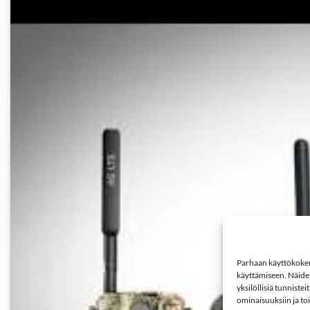
Parhaan käyttökokemu
käyttämiseen. Näiden
yksilöllisiä tunniste
ominaisuuksiin ja to