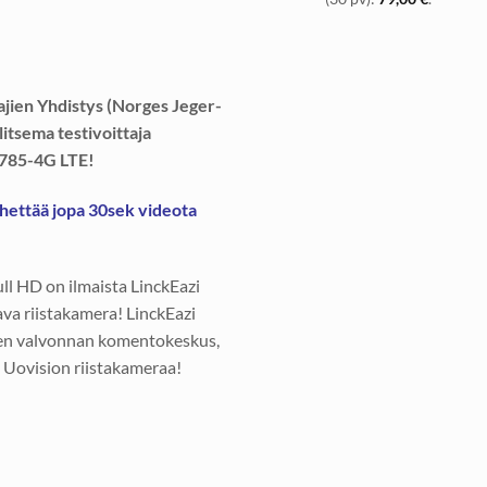
105,00 €.
79,00 
ajien Yhdistys (Norges Jeger-
itsema testivoittaja
M785-4G LTE!
ettää jopa 30sek videota
 HD on ilmaista LinckEazi
ava riistakamera! LinckEazi
inen valvonnan komentokeskus,
 Uovision riistakameraa!