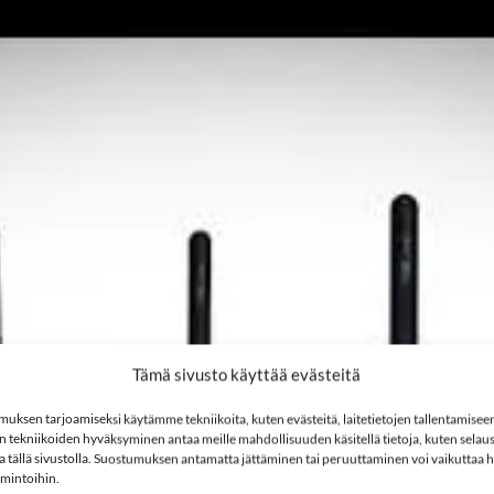
Tämä sivusto käyttää evästeitä
Paina tästä hyväksyäksesi markkinointi
ksen tarjoamiseksi käytämme tekniikoita, kuten evästeitä, laitetietojen tallentamiseen 
 tekniikoiden hyväksyminen antaa meille mahdollisuuden käsitellä tietoja, kuten selaus
evästeet ottaaksesi tämän sisällön
ita tällä sivustolla. Suostumuksen antamatta jättäminen tai peruuttaminen voi vaikuttaa hai
käyttöön
imintoihin.