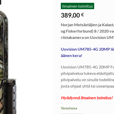
Ilmainen toimitus
389,00
€
Norjan Metsästäjien ja Kalast
og Fiskerforbund) 8 / 2020 val
riistakamera on Uovision U
Uovision UM785-4G 20MP läh
äänen kera!
Uovision UM785-4G 20MP Full
pilvipalvelua tukeva etäohjatt
pilvipalvelu on sinulle todell
josta ohjaat yhtä tai useampaa
Hyödynnä ilmainen toimitus!
Varastossa