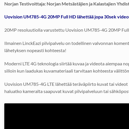
Norjan Testivoittaja: Norjan Metsästäjien ja Kalastajien Yhd
Uovision UM785-4G 20MP Full HD lähettää jopa 30sek video
20MP resoluutiolla varustettu Uovision UM785-4G 20MP Full HD 
Ilmainen LinckEazi pilvipalvelu on todellinen valvonnan komen
lähetyksen nopeasti kohteesta!
Moderni LTE 4G teknologia siirtää kuvaa ja videota aiempaa nop
silloin kun laadukas kuvamateriaali tarvitaan kohteesta välittö
Uovision UM785-4G LTE lähettää teräväpiirto kuvat tai videot ilm
haluatko kameralta saapuvat kuvat pilvipalveluun tai sähköpost