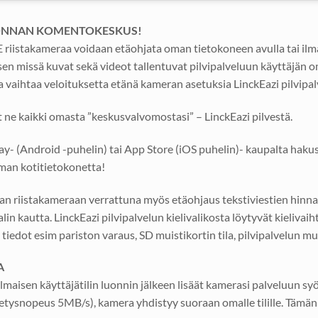
LVONNAN KOMENTOKESKUS!
riistakameraa voidaan etäohjata oman tietokoneen avulla tai ilma
 missä kuvat sekä videot tallentuvat pilvipalveluun käyttäjän oma
sa vaihtaa veloituksetta etänä kameran asetuksia LinckEazi pilvipal
ne kaikki omasta ”keskusvalvomostasi” – LinckEazi pilvestä.
y- (Android -puhelin) tai App Store (iOS puhelin)- kaupalta haku
lman kotitietokonetta!
aan riistakameraan verrattuna myös etäohjaus tekstiviestien hinnan
 kautta. LinckEazi pilvipalvelun kielivalikosta löytyvät kielivaiht
edot esim pariston varaus, SD muistikortin tila, pilvipalvelun muis
A
lmaisen käyttäjätilin luonnin jälkeen lisäät kamerasi palveluun sy
etysnopeus 5MB/s), kamera yhdistyy suoraan omalle tilille. Tämän