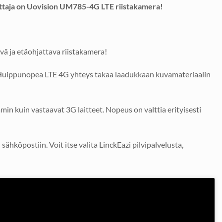
voittaja on Uovision UM785-4G LTE riistakamera!
ä ja etäohjattava riistakamera!
. Huippunopea LTE 4G yhteys takaa laadukkaan kuvamateriaalin
n kuin vastaavat 3G laitteet. Nopeus on valttia erityisesti
hköpostiin. Voit itse valita LinckEazi pilvipalvelusta,