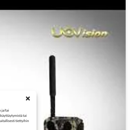
ja/tai
käyttäytymistä tai
tallisesti tiettyihin