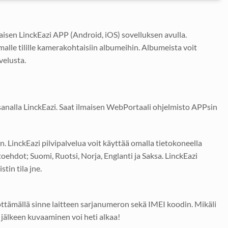
isen LinckEazi APP (Android, iOS) sovelluksen avulla.
lle tilille kamerakohtaisiin albumeihin. Albumeista voit
velusta.
sanalla LinckEazi. Saat ilmaisen WebPortaali ohjelmisto APPsin
. LinckEazi pilvipalvelua voit käyttää omalla tietokoneella
oehdot; Suomi, Ruotsi, Norja, Englanti ja Saksa. LinckEazi
tin tila jne.
öttämällä sinne laitteen sarjanumeron sekä IMEI koodin. Mikäli
 jälkeen kuvaaminen voi heti alkaa!