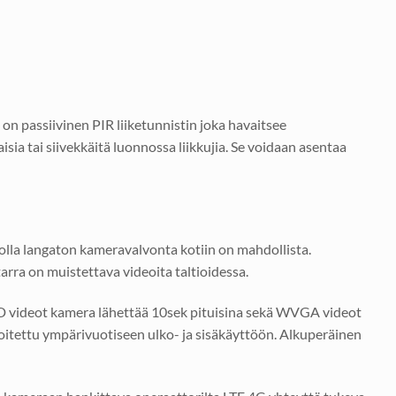
n passiivinen PIR liiketunnistin joka havaitsee
a tai siivekkäitä luonnossa liikkujia. Se voidaan asentaa
olla langaton kameravalvonta kotiin on mahdollista.
rra on muistettava videoita taltioidessa.
a HD videot kamera lähettää 10sek pituisina sekä WVGA videot
rkoitettu ympärivuotiseen ulko- ja sisäkäyttöön. Alkuperäinen