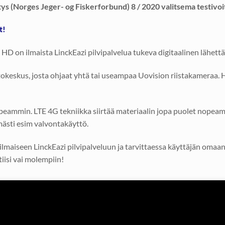
istys (Norges Jeger- og Fiskerforbund) 8 / 2020 valitsema testi
t!
on ilmaista LinckEazi pilvipalvelua tukeva digitaalinen lähettäv
tokeskus, josta ohjaat yhtä tai useampaa Uovision riistakameraa
eammin. LTE 4G tekniikka siirtää materiaalin jopa puolet nopeammi
mästi esim valvontakäyttö.
aiseen LinckEazi pilvipalveluun ja tarvittaessa käyttäjän omaan sä
iisi vai molempiin!