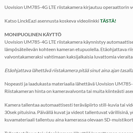
Uovision UM785-4G LTE riistakamera kirjautuu operaattorin v
Katso LinckEazi asennusta koskeva videolinkki
TÄSTÄ!
MONIPUOLINEN KÄYTTÖ
Uovision UM785-4G LTE riistakamera käynnistyy automaattisesti
lämpösäteilevän kohteen kameran etupuolella. Etäohjattava riis
valvontakameraksi vahtimaan kaksijalkaisia luvattomia vieraita e
Etäohjattava lähettävä riistakamera pitää sinut aina ajan tasalla
Nopeasti ja laadukasta materiaalia lähettävä Uovision UM785-4G
Riistakameran hinta on kameravalvonta tai muita kiinteästi ase
Kamera tallentaa automaattisesti teräväpiirto still-kuvia tai v
30sek pituisina. Päivällä kuvat ja videot tallentuvat värillisi
kuvamateriaali tallentuu aina kamerassa olevaan SD-muistikortt