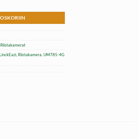
 Full HD, LinckEazi pilvipalvelua tukeva etäohjattava riistakamera m
TOSKORIIN
,
Riistakamerat
LinckEazi
,
Riistakamera
,
UM785-4G