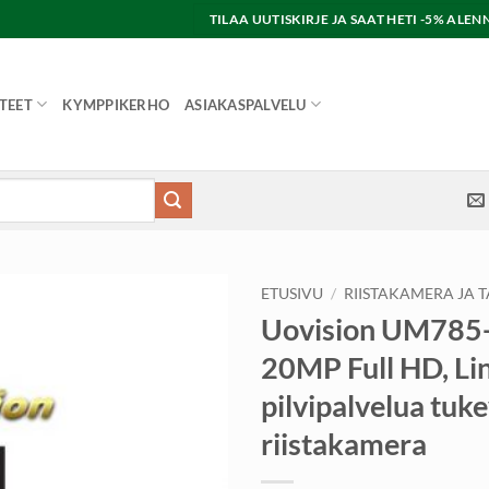
TILAA UUTISKIRJE JA SAAT HETI -5% AL
TEET
KYMPPIKERHO
ASIAKASPALVELU
ETUSIVU
/
RIISTAKAMERA JA 
Uovision UM785-
20MP Full HD, Li
pilvipalvelua tuk
riistakamera