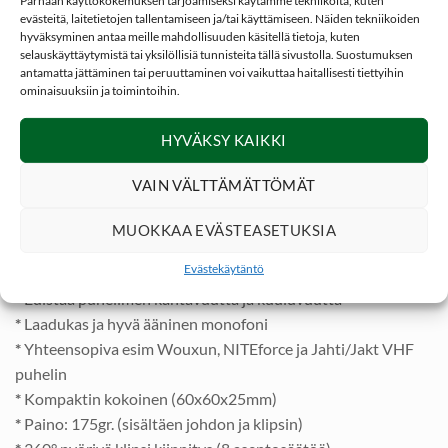
Parhaan käyttökokemuksen tarjoamiseksi käytämme tekniikoita, kuten
/ mikrofoni yhdistelmä. Mukana
Antenniadapteri
(tuote
evästeitä, laitetietojen tallentamiseen ja/tai käyttämiseen. Näiden tekniikoiden
130-018) jonka avulla monofonin kaapeli yhdistyy
hyväksyminen antaa meille mahdollisuuden käsitellä tietoja, kuten
selauskäyttäytymistä tai yksilöllisiä tunnisteita tällä sivustolla. Suostumuksen
käytettäväksi kaikkien Wouxun ja Jahti/Jakt sekä
NITEforce
antamatta jättäminen tai peruuttaminen voi vaikuttaa haitallisesti tiettyihin
Tiger
VHF puhelinten kanssa.
ominaisuuksiin ja toimintoihin.
Wouxun monofoni on varustettu matalaprofiilisella ylöspäin
HYVÄKSY KAIKKI
suuntautuvalla kulmaliittimellä joten se sopii hyvin VHF
puhelimeen ja se ei levitä taskua sivulle. Tuotteen takuu
VAIN VÄLTTÄMÄTTÖMÄT
valmistus tai materiaalivirheille ½ vuotta.
MUOKKAA EVÄSTEASETUKSIA
*
Monofoni (kaiutin/mikrofoni yhdistelmä)
Evästekäytäntö
*
Varustettu (SMA uros) antenniliitännällä
*
Edistää puhelimen kantavuutta ja kuuluvuutta
*
Laadukas ja hyvä ääninen monofoni
*
Yhteensopiva esim Wouxun, NITEforce ja Jahti/Jakt VHF
puhelin
*
Kompaktin kokoinen (60x60x25mm)
*
Paino: 175gr. (sisältäen johdon ja klipsin)