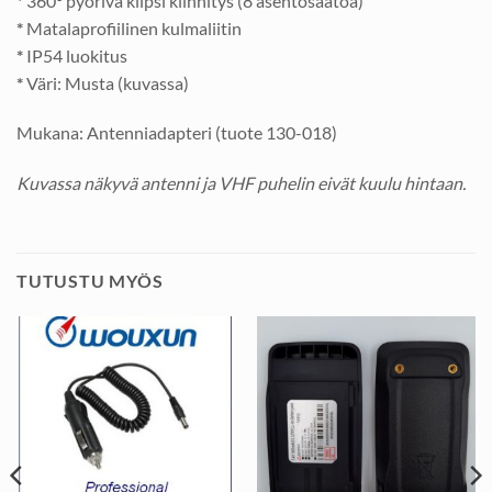
*
360° pyörivä klipsi kiinnitys (8 asentosäätöä)
*
Matalaprofiilinen kulmaliitin
*
IP54 luokitus
*
Väri: Musta (kuvassa)
Mukana: Antenniadapteri (tuote 130-018)
Kuvassa näkyvä antenni ja VHF puhelin eivät kuulu hintaan.
TUTUSTU MYÖS