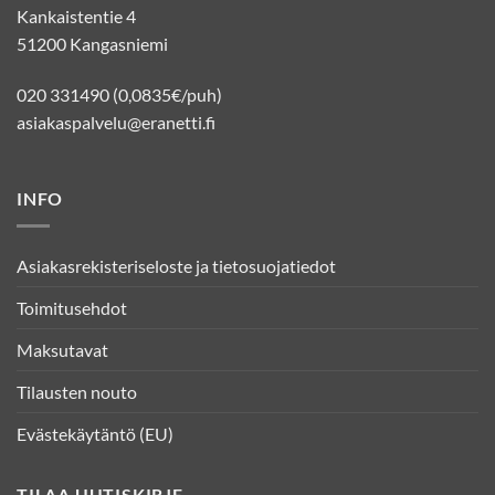
Kankaistentie 4
51200 Kangasniemi
020 331490 (0,0835€/puh)
asiakaspalvelu@eranetti.fi
INFO
Asiakasrekisteriseloste ja tietosuojatiedot
Toimitusehdot
Maksutavat
Tilausten nouto
Evästekäytäntö (EU)
TILAA UUTISKIRJE