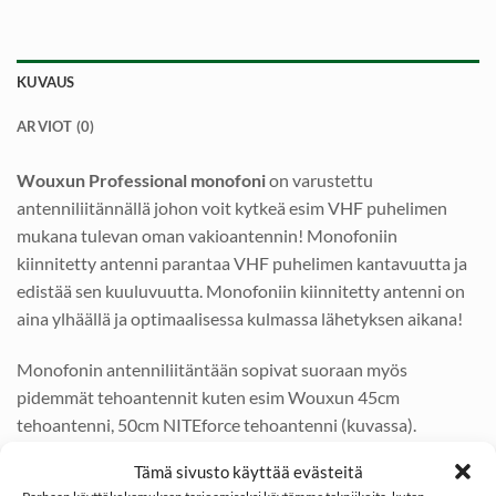
KUVAUS
ARVIOT (0)
Wouxun Professional monofoni
on varustettu
antenniliitännällä johon voit kytkeä esim VHF puhelimen
mukana tulevan oman vakioantennin! Monofoniin
kiinnitetty antenni parantaa VHF puhelimen kantavuutta ja
edistää sen kuuluvuutta. Monofoniin kiinnitetty antenni on
aina ylhäällä ja optimaalisessa kulmassa lähetyksen aikana!
Monofonin antenniliitäntään sopivat suoraan myös
pidemmät tehoantennit kuten esim Wouxun 45cm
tehoantenni, 50cm NITEforce tehoantenni (kuvassa).
Tämä sivusto käyttää evästeitä
Monofoni toimii kuten muutkin monofonit eli siinä on kaiutin