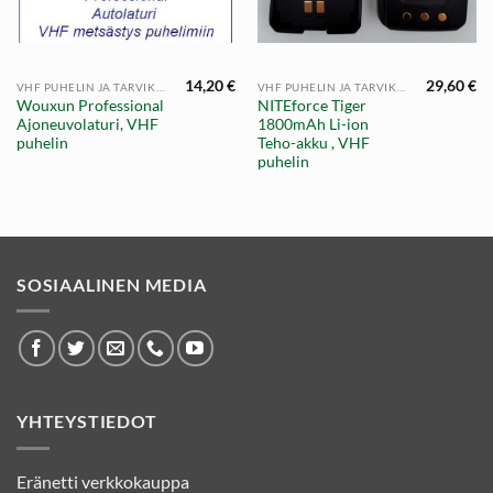
14,20
€
29,60
€
VHF PUHELIN JA TARVIKKEET
VHF PUHELIN JA TARVIKKEET
Wouxun Professional
NITEforce Tiger
Ajoneuvolaturi, VHF
1800mAh Li-ion
puhelin
Teho-akku , VHF
puhelin
SOSIAALINEN MEDIA
YHTEYSTIEDOT
Eränetti verkkokauppa