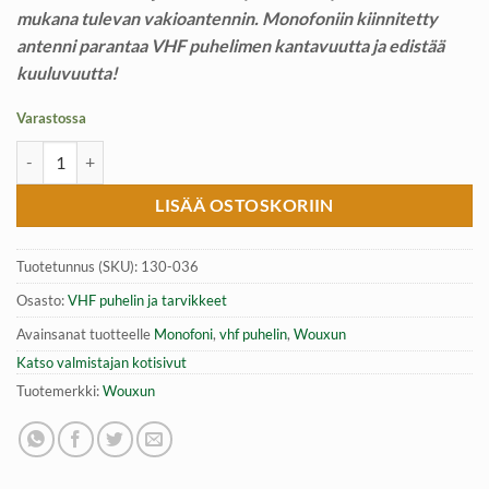
mukana tulevan vakioantennin. Monofoniin kiinnitetty
antenni parantaa VHF puhelimen kantavuutta ja edistää
kuuluvuutta!
Varastossa
Wouxun Professional Monofoni antenniliitännällä, Wouxun VHF puh
LISÄÄ OSTOSKORIIN
Tuotetunnus (SKU):
130-036
Osasto:
VHF puhelin ja tarvikkeet
Avainsanat tuotteelle
Monofoni
,
vhf puhelin
,
Wouxun
Katso valmistajan kotisivut
Tuotemerkki:
Wouxun