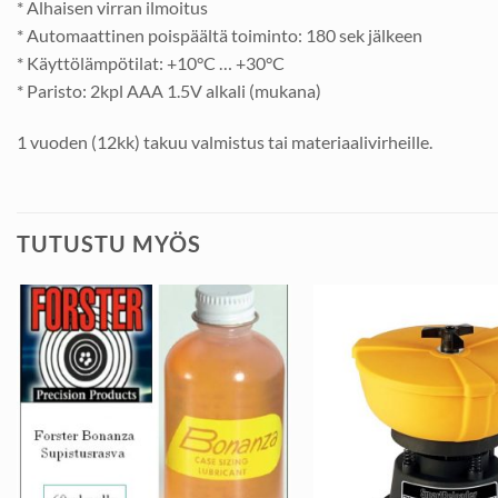
* Alhaisen virran ilmoitus
* Automaattinen poispäältä toiminto: 180 sek jälkeen
* Käyttölämpötilat: +10°C … +30°C
* Paristo: 2kpl AAA 1.5V alkali (mukana)
1 vuoden (12kk) takuu valmistus tai materiaalivirheille.
TUTUSTU MYÖS