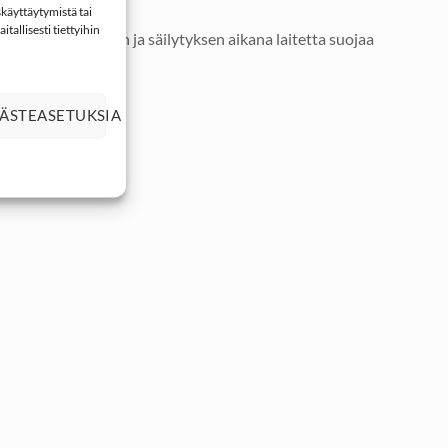
käyttäytymistä tai
tallisesti tiettyihin
tilla. Kuljetuksen ja säilytyksen aikana laitetta suojaa
ÄSTEASETUKSIA