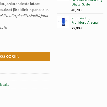
a, jonka ansiosta lataat
Digital Scale
ukset järeisiinkin panoksiin.
40,70
€
sekä muita pieniä esineitä jopa
Ruutisirotin,
Frankford Arsenal
etti!
29,00
€
TEforce Reloading Digital Scale määrä
TOSKORIIN
ivaaka