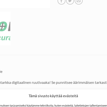
le
putarkka digitaalinen ruutivaaka! Se punnitsee äärimmäisen tarkas
Tämä sivusto käyttää evästeitä
arkin ruutivaaka, jonka ansiosta lataat aikaisempaakin tarkemmat l
 lukea laitteen isolta taustavalaistulta LCD näytöltä.
ksen tarjoamiseksi käytämme tekniikoita, kuten evästeitä, laitetietojen tallentamiseen 