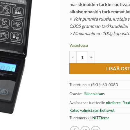
markkinoiden tarkin ruutivaak
aikaisempaakin tarkemmat lata
> Voit punnita ruutia, luoteja 
0.005 gramman tarkkuudella!
> Maximaalinen 100g kapasite
Varastossa
Digitaalinen Ruutivaaka 100g | NI
LISÄÄ OS
Tuotetunnus (SKU):
60-008B
Osasto:
Jälleenlataus
Avainsanat tuotteelle
niteforce
,
Ruut
Katso valmistajan kotisivut
Tuotemerkki:
NITEforce