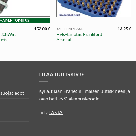
+
LMAINEN TOIMITUS
152,00
€
13,25
€
US
JÄLLEENLATAUS
 .308Win,
Hylsytarjotin, Frankford
ucts
Arsenal
TILAA UUTISKIRJE
Kyllä, tilaan Eränetin ilmaisen uutiskirjeen ja
osuojatiedot
saan heti -5 % alennuskoodin.
Liity
TÄSTÄ