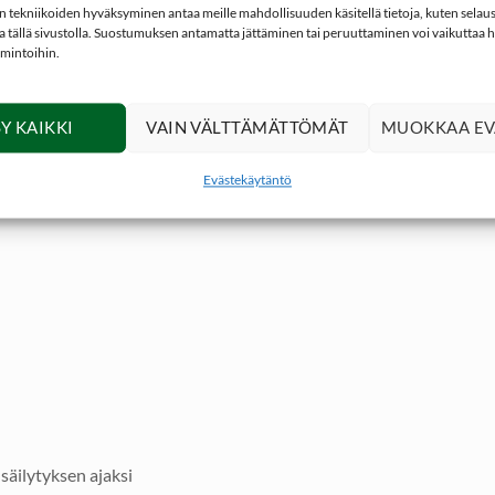
 tekniikoiden hyväksyminen antaa meille mahdollisuuden käsitellä tietoja, kuten selaus
ita tällä sivustolla. Suostumuksen antamatta jättäminen tai peruuttaminen voi vaikuttaa hai
ja nopeampi, edullisempi ja se on varustettu isolla 100g kapasitee
imintoihin.
Y KAIKKI
VAIN VÄLTTÄMÄTTÖMÄT
MUOKKAA EV
Evästekäytäntö
 säilytyksen ajaksi