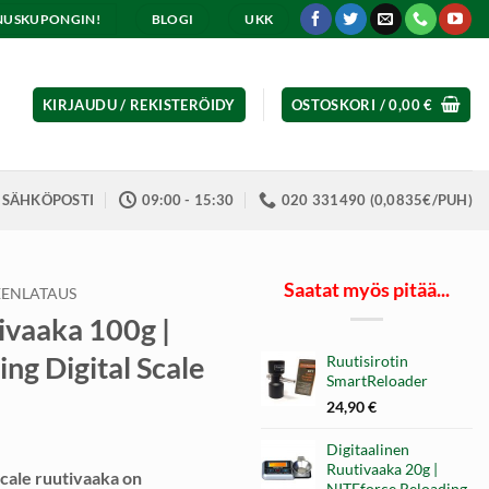
ENNUSKUPONGIN!
BLOGI
UKK
KIRJAUDU / REKISTERÖIDY
OSTOSKORI /
0,00
€
SÄHKÖPOSTI
09:00 - 15:30
020 331490 (0,0835€/PUH)
Saatat myös pitää...
EENLATAUS
ivaaka 100g |
ng Digital Scale
Ruutisirotin
SmartReloader
24,90
€
Digitaalinen
Ruutivaaka 20g |
Scale ruutivaaka on
NITEforce Reloading