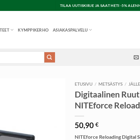
TILAA UUTISKIRJE JA SAAT HETI -5% AL
TEET
KYMPPIKERHO
ASIAKASPALVELU
ETUSIVU
/
METSÄSTYS
/
JÄLL
Digitaalinen Ruut
NITEforce Reloadi
50,90
€
NITEforce Reloading Digital 