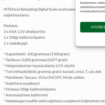
käyttämiseen. Näiden
yksilöllisiä tunniste
NITEforce Reloading Digital Scale ruutivaaka on mekaanisia vaako
ominaisuuksiin ja to
suljettava kansi.
Mukana:
HYVÄKS
2 x AAA 1.5V alkaliparisto
1 x 100gr kalibrointipaino
1 x vaakakuppi
* Kapasiteetti: 100 grammaa (1500 grain)
* Tarkkuus: 0.005 grammaa (0.077 grain)
* Helppolukuinen taustavalaistu LCD näyttö
* 7 eri mittayksikköä: gramma, graini, karaati, unssi, T, ozt, dwt
* Painikkeet: Taaraus, Virta ON/OFF, Mode valikko
* Suljettava suojakansi
* Mukana 100gr kalibrointipaino
* Automaattinen kalibrointi
* Vaakakuppi ruudille sekä suljettava suojakansi kuljetuksen tai