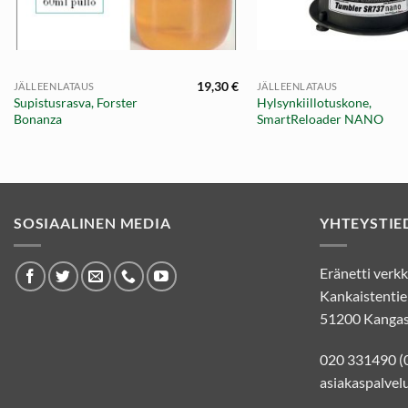
+
+
19,30
€
JÄLLEENLATAUS
JÄLLEENLATAUS
Supistusrasva, Forster
Hylsynkiillotuskone,
Bonanza
SmartReloader NANO
SOSIAALINEN MEDIA
YHTEYSTIE
Eränetti ver
Kankaistentie
51200 Kangas
020 331490 (
asiakaspalvelu