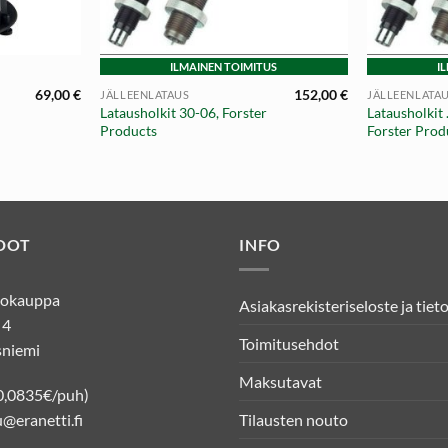
+
+
ILMAINEN TOIMITUS
I
69,00
€
152,00
€
JÄLLEENLATAUS
JÄLLEENLATA
Latausholkit 30-06, Forster
Latausholkit
Products
Forster Prod
DOT
INFO
kkokauppa
Asiakasrekisteriseloste ja tiet
 4
Toimitusehdot
niemi
Maksutavat
0,0835€/puh)
Tilausten nouto
@eranetti.fi