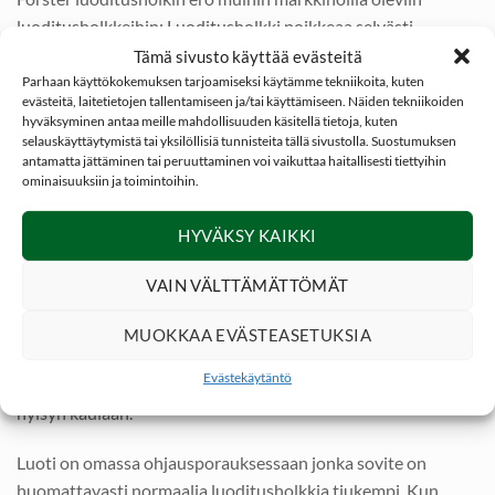
luoditusholkkeihin: Luoditusholkki poikkeaa selvästi
normaalista RCBS-tyyppisestä luodittajasta. Kun
Tämä sivusto käyttää evästeitä
perinteisessä luodittajassa hylsy menee
Parhaan käyttökokemuksen tarjoamiseksi käytämme tekniikoita, kuten
evästeitä, laitetietojen tallentamiseen ja/tai käyttämiseen. Näiden tekniikoiden
kiinteään luoditusholkkiin ja luoti omaan ohjausporaukseen,
hyväksyminen antaa meille mahdollisuuden käsitellä tietoja, kuten
niissä vain luoti on ohjauksessa koko luodituksen ajan mutta
selauskäyttäytymistä tai yksilöllisiä tunnisteita tällä sivustolla. Suostumuksen
antamatta jättäminen tai peruuttaminen voi vaikuttaa haitallisesti tiettyihin
hylsy vasta kun luoti on jo paikallaan.
ominaisuuksiin ja toimintoihin.
Tuolloin toleranssi on hyvin väljä joka mahdollistaa luodin
asettumisen vinoon ja jos hylsyn kaulan materiaali ei ole
HYVÄKSY KAIKKI
tasapaksu niin luoti voi olla toispuoleisesti suuresta
toleranssista johtuen. Seurauksena huono tarkkuus.
VAIN VÄLTTÄMÄTTÖMÄT
Forsters luoditusholkissa hylsy nousee ensin panospesän
muotoiseen tiukkaan holkkiin joka on jousikuormitettu.
MUOKKAA EVÄSTEASETUKSIA
Hylsy on kokonaan ohjauksessa jousikuormitetussa
Evästekäytäntö
hylsyholkissa jo ennen kuin luoti alkaa puristua
hylsyn kaulaan.
Luoti on omassa ohjausporauksessaan jonka sovite on
huomattavasti normaalia luoditusholkkia tiukempi. Kun