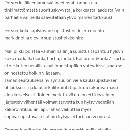
Forsterin jälleenlatausvälineet ovat tunnettuja
tinkimättömästä suorituskyvystä ja korkeasta laadusta. Vain
parhailla välineillä saavutetaan ylivoimainen tarkkuus!
Forster kokosupistavan supistusholkin ero muihin
markkinoilla oleviin supistusholkkeihin:
Nallipiikki poistaa vanhan nallin ja supistus tapahtuu hylsyn
koko matkalla (kaula, hartia, runko). Kalibrointikuula / -kartio
ei ole kuten tavallista nallinpoistopiikin yhteydessä, vaan se
on nostettu holkin yläosaan.
Tämän seurauksena hylsyn suu on vielä kaulasupistuksen
ohjauksessa ja kaulan kalibrointi tapahtuu takuuvarmasti
aina keskeisesti. Toinen merkittävä etu on että kyseinen
järjestely vähentää voiman tarvetta kun hylsy vedetään
kalibrointikuulan läpi. Tähän vaikuttaa myös
sopiva supistusaste jolloin hylsyä ei turhaan venytetä.
Forster luoditusholkin ero muihin markkinoilla oleviin