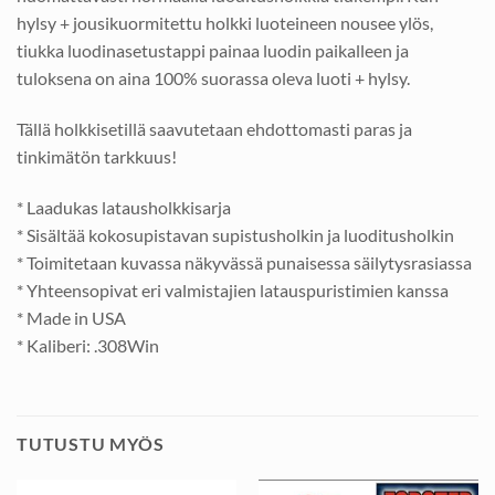
hylsy + jousikuormitettu holkki luoteineen nousee ylös,
tiukka luodinasetustappi painaa luodin paikalleen ja
tuloksena on aina 100% suorassa oleva luoti + hylsy.
Tällä holkkisetillä saavutetaan ehdottomasti paras ja
tinkimätön tarkkuus!
* Laadukas latausholkkisarja
* Sisältää kokosupistavan supistusholkin ja luoditusholkin
* Toimitetaan kuvassa näkyvässä punaisessa säilytysrasiassa
* Yhteensopivat eri valmistajien latauspuristimien kanssa
* Made in USA
* Kaliberi: .308Win
TUTUSTU MYÖS