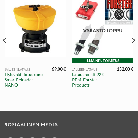
VARASTO LOPPU
ILMAINEN TOIMITUS
69,00
€
152,00
€
JÄLLEENLATAUS
JÄLLEENLATAUS
Hylsynkiillotuskone,
Latausholkit 223
SmartReloader
REM, Forster
NANO
Products
SOSIAALINEN MEDIA