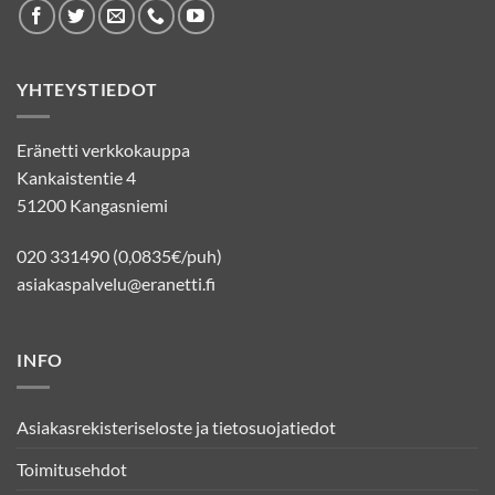
YHTEYSTIEDOT
Eränetti verkkokauppa
Kankaistentie 4
51200 Kangasniemi
020 331490 (0,0835€/puh)
asiakaspalvelu@eranetti.fi
INFO
Asiakasrekisteriseloste ja tietosuojatiedot
Toimitusehdot