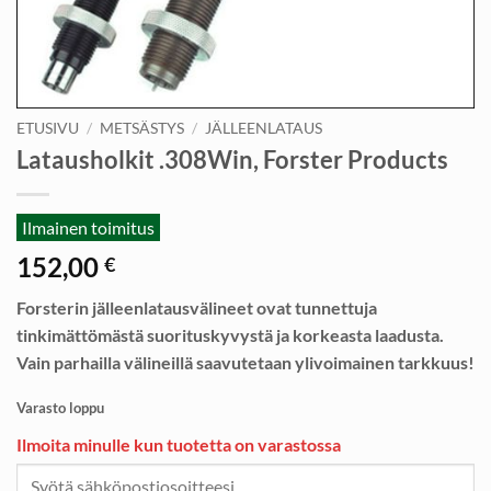
ETUSIVU
/
METSÄSTYS
/
JÄLLEENLATAUS
Latausholkit .308Win, Forster Products
Ilmainen toimitus
152,00
€
Forsterin jälleenlatausvälineet ovat tunnettuja
tinkimättömästä suorituskyvystä ja korkeasta laadusta.
Vain parhailla välineillä saavutetaan ylivoimainen tarkkuus!
Varasto loppu
Ilmoita minulle kun tuotetta on varastossa